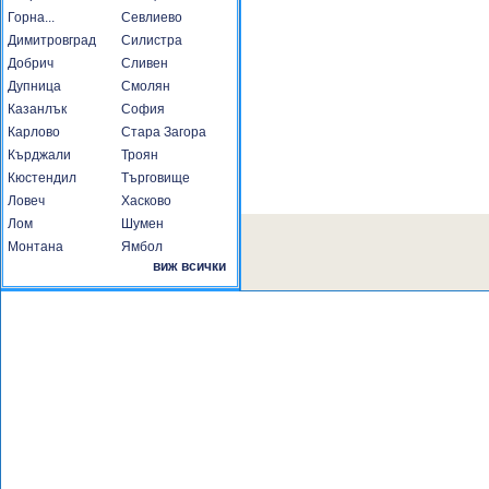
Горна...
Севлиево
Димитровград
Силистра
Добрич
Сливен
Дупница
Смолян
Казанлък
София
Карлово
Стара Загора
Кърджали
Троян
Кюстендил
Търговище
Ловеч
Хасково
Лом
Шумен
Монтана
Ямбол
виж всички