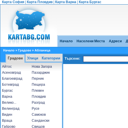
Карта София
|
Карта Пловдив
|
Карта Варна
|
Карта Бургас
Начало
Населени Места
Адреси
Д
Начало
»
Градове
» Абланица
Градове
Улици
Категории
Търсене:
Айтос
Нова Загора
Асеновград
Пазарджик
Благоевград
Перник
Ботевград
Пещера
Бургас
Плевен
Варна
Пловдив
Велико...
Разград
Велинград
Русе
Видин
Самоков
Враца
Сандански
Габрово
Свищов