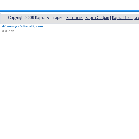
Copyright 2009 Карта България |
Контакти
|
Карта София
|
Карта Пловдив
Абланица - © KartaBg.com
0.03555