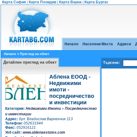
Карта София
|
Карта Пловдив
|
Карта Варна
|
Карта Бургас
Начало
Населени Места
Адреси
Начало
» Преглед на обект
Детайлен преглед на обект
Търсене:
Аблена ЕООД -
Недвижими
имоти -
посредничество
и инвестиции
Категория:
Недвижими Имоти
»
Посредничество
и инвестиции
Адрес:
бул. Владислав Варненчик 113
Телефон:
052631944
Факс:
052916121
Уеб сайт:
www.ablenaestates.com