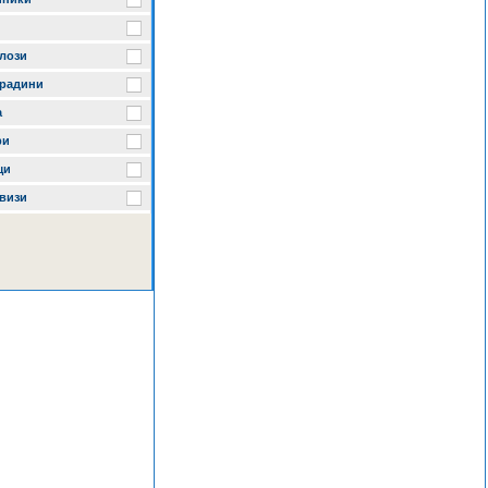
лози
градини
а
ри
щи
визи