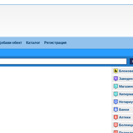
Добави обект
Каталог
Регистрация
Блоков
Заведен
Магазин
Хиперма
Нотариу
Банки
Аптеки
Болниц
Поликл