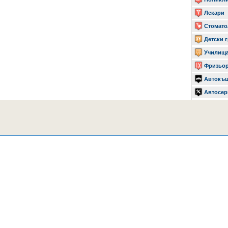
Лекари
Стомато
Детски 
Училищ
Фризьо
Автокъ
Автосер