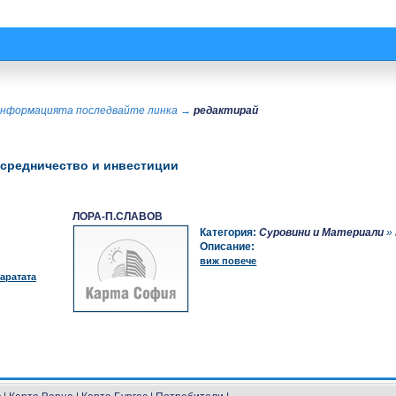
а информацията последвайте линка →
редактирай
осредничество и инвестиции
ЛОРА-П.СЛАВОВ
Категория:
Суровини и Материали
»
Описание:
виж повече
аратата