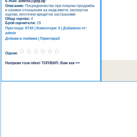
E-mail:
ablena@gbg.bg
Описание:
Посредничество при покупко-продажба
и наемни отношения на недв.имоти, експертни
оценки, ипотечни-кредитни застраховки
Обща оценка:
4
Брой оценители:
29
Прегледи: 8740 | Коментари: 0 | Добавено от:
admin
Добави в любими
|
Принтирай
Оцени:
Направи този обект ТОП/ВИП. Виж как >>