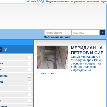
Аблена ЕООД - Недвижими имоти - посредничество и инвестиции
Забравена парола
МЕРИДИАН - А
ПЕТРОВ И СИЕ
Фирма Меридиан-А е
е
създадена през 1997г.
с основен предмет на
ия
дейност цялостно
и
изграждане на
отоплителни...
ркети
виж повече
си
и
иники