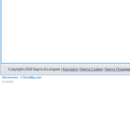
Copyright 2009 Карта България |
Контакти
|
Карта София
|
Карта Пловди
Автосалон - © KartaBg.com
0.04509