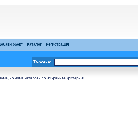
Добави обект
Каталог
Регистрация
Търсене:
аме, но няма каталози по избраните критерии!