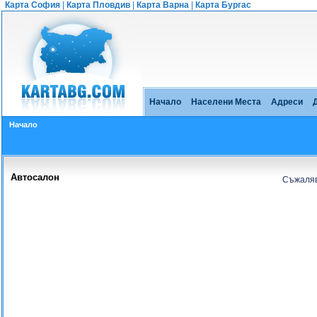
Карта София
|
Карта Пловдив
|
Карта Варна
|
Карта Бургас
Начало
Населени Места
Адреси
Начало
Автосалон
Съжаляв