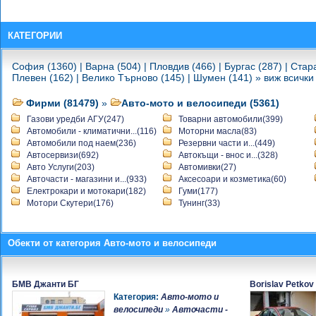
прегледи
-
Пункт за Годишни технически
прегледи на автомобили
КАТЕГОРИИ
-
CarsSofia
-
PROTUNING
София (1360)
|
Варна (504)
|
Пловдив (466)
|
Бургас (287)
|
Стара
-
automaxtrade
Плевен (162)
|
Велико Търново (145)
|
Шумен (141)
»
виж всички
-
Резервни части за битова
техника - Глория 94
Фирми (81479)
»
Авто-мото и велосипеди (5361)
-
Мот.бг
Газови уредби АГУ(247)
Товарни автомобили(399)
-
Поправка на автостъкла,лепене
Автомобили - климатични...(116)
Моторни масла(83)
на луспи и пукнатини,нови и
Автомобили под наем(236)
Резервни части и...(449)
втора употреба стакал
Автосервизи(692)
Автокъщи - внос и...(328)
продажба и монтаж на адрес
Авто Услуги(203)
Автомивки(27)
-
Акурт Автосервиз - Студентски
Авточасти - магазини и...(933)
Аксесоари и козметика(60)
Град - София
Електрокари и мотокари(182)
Гуми(177)
-
Мотори Скутери(176)
Тунинг(33)
Сервиз Електрон
-
блок
-
Мениджър Българиа ООД
-
Обекти от категория Авто-мото и велосипеди
bulavto-LADA
-
Ойл Груп БГ ООД -
Автомобилни масла и филтри
-
БМВ Джанти БГ
Borislav Petkov
Сервиз Газови Уредби
-
Категория:
Авто-мото и
ГТП Люлин
-
велосипеди
»
Авточасти -
Магазин за Акумулатори