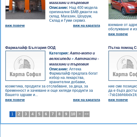
магазини и търговия
Автозона 33 ЕООД
Описание:
Над 400 модела
-
Магазин за Акумулатори
оригинални БМВ джанти на
Автозона 33 ЕООД
склад. Магазин, Шоурум,
-
Склад и Гуми сервиз.
Ремонт на детски колички и
вземане от адр
виж повече
виж на каратата
велосипеди
обслужване и изг
-
Plesio.bg
виж повече
-
SCOOTER HOUSE
-
Дизел Сервиз
Фармалайф България ООД
Пътна помощ 
-
Деа Експрес
Категория:
Авто-мото и
-
Koleloto.bg - магазин и сервиз
велосипеди
»
Авточасти -
-
ИНТЕР СТИЛ ЕООД
магазини и търговия
-
ИНТЕР СТИЛ ЕООД
Описание:
Аптека
-
Магазин за Акумулатори
Фармалайф предлага богат
избор на лекарства,
-
Магазин за Акумулатори
хранителни добавки,
-
Магазин за Акумулатори
козметика, продукти за отслабване, за деца, за
ние сме позици
-
бременност и зачеване и още хиляди продукти за
да е бърз достъ
Магазин за Акумулатори
Вашето здраве и...
-7sb1bbhbbdx1fc
-
ЕВТИНИ АКУМУЛАТОРИ
виж повече
виж на каратата
виж повече
-
Sofia Diesel Center
-
ГТП Надежда
-
ГТП Надежда
1
2
3
4
5
6
7
8
9
10
>
>>
-
Пункт за ГТП
-
Автосервиз Джим Авто
-
Автосервиз Джим Авто
-
Автосервиз Джим Авто