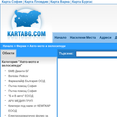
Карта София
|
Карта Пловдив
|
Карта Варна
|
Карта Бургас
Начало
Населени Места
Адреси
Д
Начало
»
Фирми
» Авто-мото и велосипеди
Обекти
Търсене:
Категория "Авто-мото и
велосипеди"
-
БМВ Джанти БГ
-
Borislav Petkov
-
Фармалайф България ООД
-
Пътна помощ София
-
Пътна помощ София
-
"Б и В авто" ЕООД
-
АРХ МЕДИЯ ГРУП
-
Кемпери под наем от КЕМПКАР
ЕООД
-
Електрохроматично фолио за