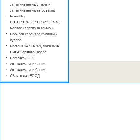
затъмняване на стъкла и
затъмняване на автостъкла
-
Pcmall.bg
-
ИНТЕР ТРАНС СЕРВИЗ ЕООД -
мобилен сервиз за камиони
-
Мобилен сервиз за камиони и
бусове
-
Магазин УАЗ ГАЗ69,Волга ЖУК
НИВА Варшава Газела
-
Rent Auto ALEX
-
Автоклиматици София
-
Автоклиматици София
-
СБаутоглас ЕООД
-
Автосервиз МАПО
-
Автосервиз МАПО
-
ACDC.bg Акумулатори
-
Car Rentals Bulgaria
-
Онлайн-Магазин за GPS
Навигации
-
RS Gas
-
Моторни масла и маслени
филтри - smenimasloto.com
-
Пункт за Годишни технически