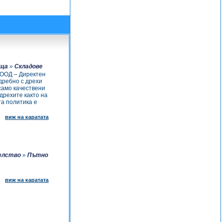
ища
»
Складове
ООД – Директен
 дребно с дрехи
само качествени
дрехите както на
та политика е
виж на каратата
елство
»
Пътно
виж на каратата