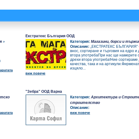
Екстратекс България ООД
я
»
Категория:
Магазини, борси и търж
Описание:
„ЕКСТРАТЕКС БЪЛГАРИЯ” 
внос, сортиране и търговия на едро и
втора употребаПри нас ще намерите 
дрехи втора употреба!Ние сортираме 
и
качества, така и на артикули.Фирмена
изцяло...
аратата
виж повече
"Зебра" ООД Варна
нтско
Категория:
Архитектура и Строит
строителство
Описание:
аратата
виж повече