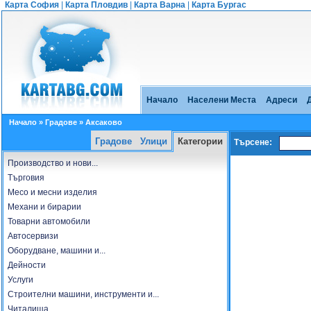
Карта София
|
Карта Пловдив
|
Карта Варна
|
Карта Бургас
Начало
Населени Места
Адреси
Начало
»
Градове
» Аксаково
Градове
Улици
Категории
Търсене:
Производство и нови...
Търговия
Месо и месни изделия
Механи и бирарии
Товарни автомобили
Автосервизи
Оборудване, машини и...
Дейности
Услуги
Строителни машини, инструменти и...
Читалища