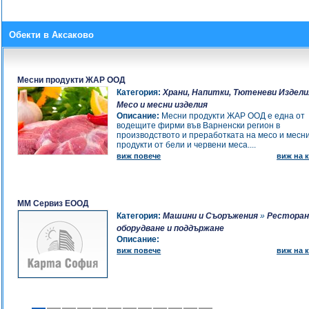
Обекти в Аксаково
Месни продукти ЖАР ООД
Категория:
Храни, Напитки, Тютеневи Издели
Месо и месни изделия
Описание:
Месни продукти ЖАР ООД е една от
водещите фирми във Варненски регион в
производството и преработката на месо и месн
продукти от бели и червени меса....
виж повече
виж на к
ММ Сервиз ЕООД
Категория:
Машини и Съоръжения
»
Рестора
оборудване и поддържане
Описание:
виж повече
виж на к