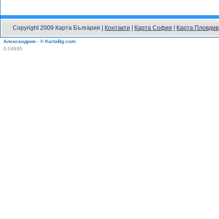
Copyright 2009 Карта България |
Контакти
|
Карта София
|
Карта Пловдив
Александрия - © KartaBg.com
0.04895