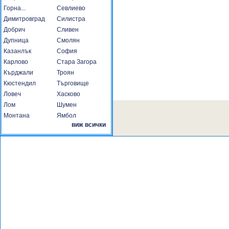
Горна...
Севлиево
Димитровград
Силистра
Добрич
Сливен
Дупница
Смолян
Казанлък
София
Карлово
Стара Загора
Кърджали
Троян
Кюстендил
Търговище
Ловеч
Хасково
Лом
Шумен
Монтана
Ямбол
виж всички