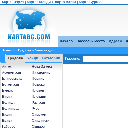
Карта София
|
Карта Пловдив
|
Карта Варна
|
Карта Бургас
Начало
Населени Места
Адреси
Д
Начало
»
Градове
» Александрия
Градове
Улици
Категории
Търсене:
Айтос
Нова Загора
Асеновград
Пазарджик
Благоевград
Перник
Ботевград
Пещера
Бургас
Плевен
Варна
Пловдив
Велико...
Разград
Велинград
Русе
Видин
Самоков
Враца
Сандански
Габрово
Свищов