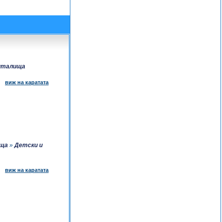
италища
виж на каратата
ища
»
Детски и
виж на каратата