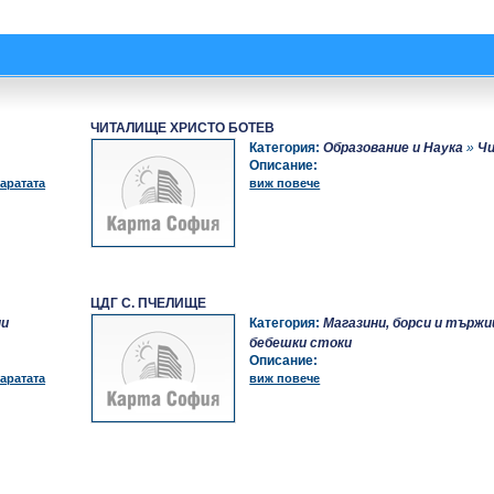
ЧИТАЛИЩЕ ХРИСТО БОТЕВ
Категория:
Образование и Наука
»
Ч
Описание:
аратата
виж повече
ЦДГ С. ПЧЕЛИЩЕ
ни
Категория:
Магазини, борси и търж
бебешки стоки
Описание:
аратата
виж повече