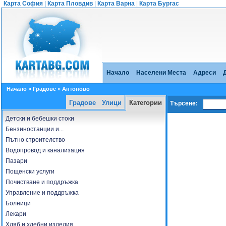
Карта София
|
Карта Пловдив
|
Карта Варна
|
Карта Бургас
Начало
Населени Места
Адреси
Начало
»
Градове
» Антоново
Градове
Улици
Категории
Търсене:
Детски и бебешки стоки
Бензиностанции и...
Пътно строителство
Водопровод и канализация
Пазари
Пощенски услуги
Почистване и поддръжка
Управление и поддръжка
Болници
Лекари
Хляб и хлебни изделия