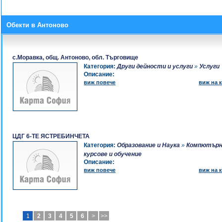
Обекти в Антоново
с.Моравка, общ. Антоново, обл. Търговище
Категория:
Други дейности и услуги
»
Услуги
Описание:
виж повече
виж на к
ЦДГ 6-ТЕ ЯСТРЕБИНЧЕТА
Категория:
Образование и Наука
»
Компютър
курсове и обучение
Описание:
виж повече
виж на к
1
2
3
4
5
6
>
>>