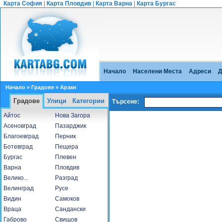
Карта София
|
Карта Пловдив
|
Карта Варна
|
Карта Бургас
Начало
Населени Места
Адреси
Д
Начало
»
Градове
» Арзан
Градове
Улици
Категории
Търсене:
Айтос
Нова Загора
Асеновград
Пазарджик
Благоевград
Перник
Ботевград
Пещера
Бургас
Плевен
Варна
Пловдив
Велико...
Разград
Велинград
Русе
Видин
Самоков
Враца
Сандански
Габрово
Свищов