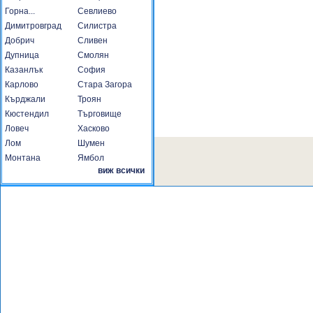
Горна...
Севлиево
Димитровград
Силистра
Добрич
Сливен
Дупница
Смолян
Казанлък
София
Карлово
Стара Загора
Кърджали
Троян
Кюстендил
Търговище
Ловеч
Хасково
Лом
Шумен
Монтана
Ямбол
виж всички