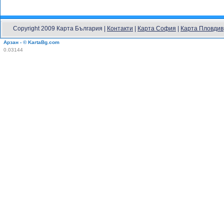
Copyright 2009 Карта България |
Контакти
|
Карта София
|
Карта Пловдив
Арзан - © KartaBg.com
0.03144