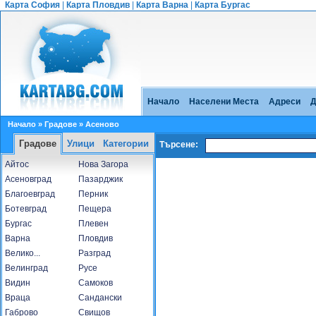
Карта София
|
Карта Пловдив
|
Карта Варна
|
Карта Бургас
Начало
Населени Места
Адреси
Д
Начало
»
Градове
» Асеново
Градове
Улици
Категории
Търсене:
Айтос
Нова Загора
Асеновград
Пазарджик
Благоевград
Перник
Ботевград
Пещера
Бургас
Плевен
Варна
Пловдив
Велико...
Разград
Велинград
Русе
Видин
Самоков
Враца
Сандански
Габрово
Свищов