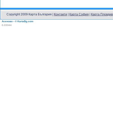
Copyright 2009 Карта България |
Контакти
|
Карта София
|
Карта Пловдив
Асеново - © KartaBg.com
0.03344