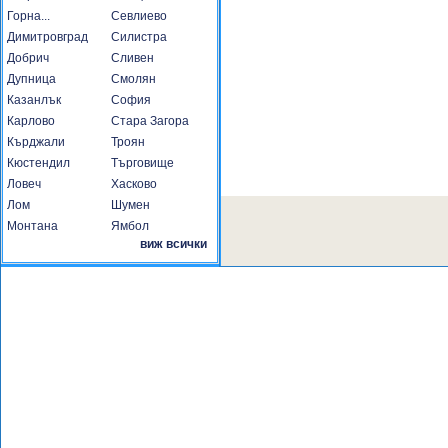
Горна...
Севлиево
Димитровград
Силистра
Добрич
Сливен
Дупница
Смолян
Казанлък
София
Карлово
Стара Загора
Кърджали
Троян
Кюстендил
Търговище
Ловеч
Хасково
Лом
Шумен
Монтана
Ямбол
виж всички