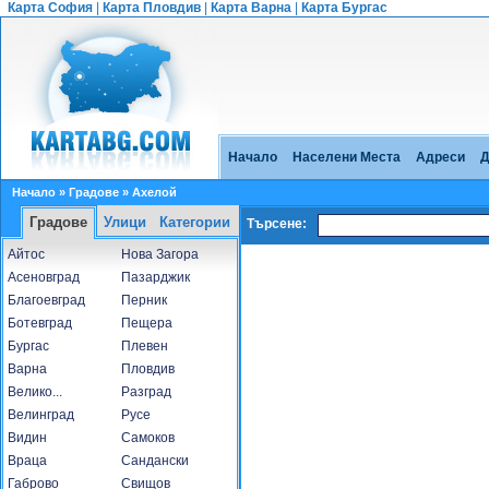
Карта София
|
Карта Пловдив
|
Карта Варна
|
Карта Бургас
Начало
Населени Места
Адреси
Д
Начало
»
Градове
» Ахелой
Градове
Улици
Категории
Търсене:
Айтос
Нова Загора
Асеновград
Пазарджик
Благоевград
Перник
Ботевград
Пещера
Бургас
Плевен
Варна
Пловдив
Велико...
Разград
Велинград
Русе
Видин
Самоков
Враца
Сандански
Габрово
Свищов