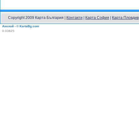
Copyright 2009 Карта България |
Контакти
|
Карта София
|
Карта Пловдив
Ахелой - © KartaBg.com
0.03625