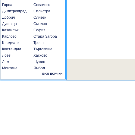
Горна...
Севлиево
Димитровград
Силистра
Добрич
Сливен
Дупница
Смолян
Казанлък
София
Карлово
Стара Загора
Кърджали
Троян
Кюстендил
Търговище
Ловеч
Хасково
Лом
Шумен
Монтана
Ямбол
виж всички