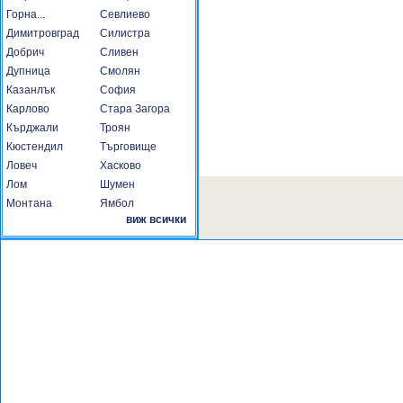
Горна...
Севлиево
Димитровград
Силистра
Добрич
Сливен
Дупница
Смолян
Казанлък
София
Карлово
Стара Загора
Кърджали
Троян
Кюстендил
Търговище
Ловеч
Хасково
Лом
Шумен
Монтана
Ямбол
виж всички