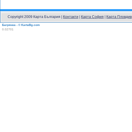
Copyright 2009 Карта България |
Контакти
|
Карта София
|
Карта Пловдив
Багрянка - © KartaBg.com
0.02701