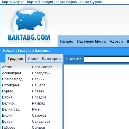
Карта София
|
Карта Пловдив
|
Карта Варна
|
Карта Бургас
Начало
Населени Места
Адреси
Д
Начало
»
Градове
» Багрянка
Градове
Улици
Категории
Търсене:
Айтос
Нова Загора
Асеновград
Пазарджик
Благоевград
Перник
Ботевград
Пещера
Бургас
Плевен
Варна
Пловдив
Велико...
Разград
Велинград
Русе
Видин
Самоков
Враца
Сандански
Габрово
Свищов