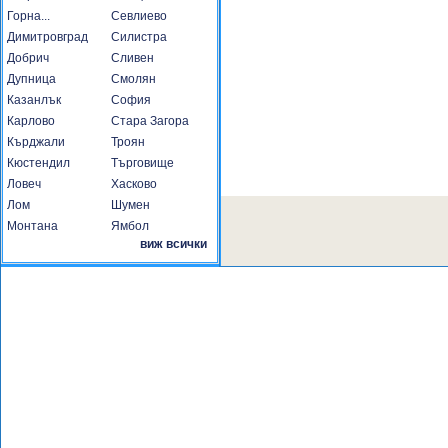
Горна...
Севлиево
Димитровград
Силистра
Добрич
Сливен
Дупница
Смолян
Казанлък
София
Карлово
Стара Загора
Кърджали
Троян
Кюстендил
Търговище
Ловеч
Хасково
Лом
Шумен
Монтана
Ямбол
виж всички