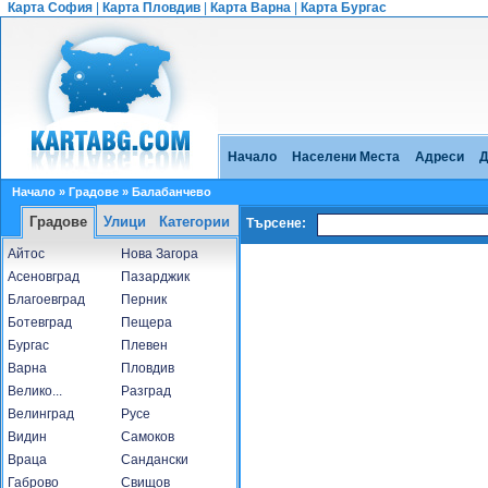
Карта София
|
Карта Пловдив
|
Карта Варна
|
Карта Бургас
Начало
Населени Места
Адреси
Д
Начало
»
Градове
» Балабанчево
Градове
Улици
Категории
Търсене:
Айтос
Нова Загора
Асеновград
Пазарджик
Благоевград
Перник
Ботевград
Пещера
Бургас
Плевен
Варна
Пловдив
Велико...
Разград
Велинград
Русе
Видин
Самоков
Враца
Сандански
Габрово
Свищов