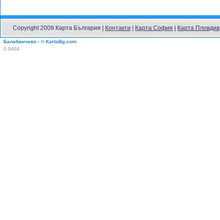
Copyright 2009 Карта България |
Контакти
|
Карта София
|
Карта Пловдив
Балабанчево - © KartaBg.com
0.0404