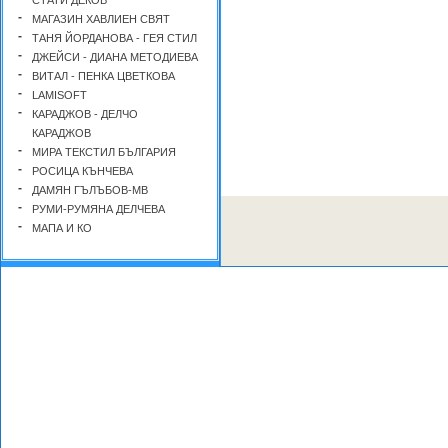
-
МАГАЗИН ХАВЛИЕН СВЯТ
-
ТАНЯ ЙОРДАНОВА - ГЕЯ СТИЛ
-
ДЖЕЙСИ - ДИАНА МЕТОДИЕВА
-
ВИТАЛ - ПЕНКА ЦВЕТКОВА
-
LAMISOFT
-
КАРАДЖОВ - ДЕЛЧО
КАРАДЖОВ
-
МИРА ТЕКСТИЛ БЪЛГАРИЯ
-
РОСИЦА КЪНЧЕВА
-
ДАМЯН ГЪЛЪБОВ-МВ
-
РУМИ-РУМЯНА ДЕЛЧЕВА
-
МАПА И КО
-
ИНТЕКС
-
ИЙСТ УЕСТ БАЛКАНТЕКСТИЛ
КУРСУН
-
ДОМА ИНВЕСТ
-
Aqua Azur
-
СТИЛ-А.ЯНЕВА
-
ДИ-АН
-
ТЕКСТИЛ ЛАЗУР
-
ГЕПАРД-Л.ПЕТРОВ
-
ВИП - ЕЛИЦА ДИМОВА
-
HOME ART