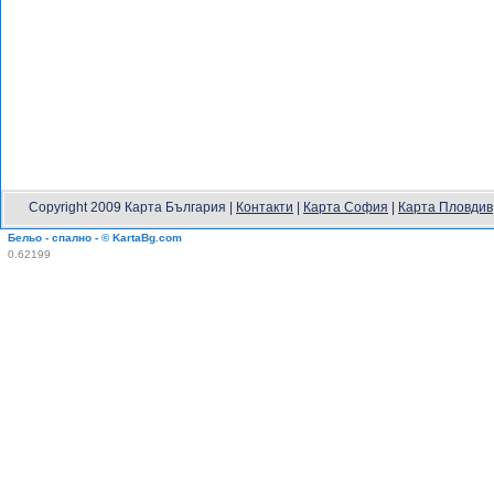
Copyright 2009 Карта България |
Контакти
|
Карта София
|
Карта Пловдив
Бельо - спално - © KartaBg.com
0.62199