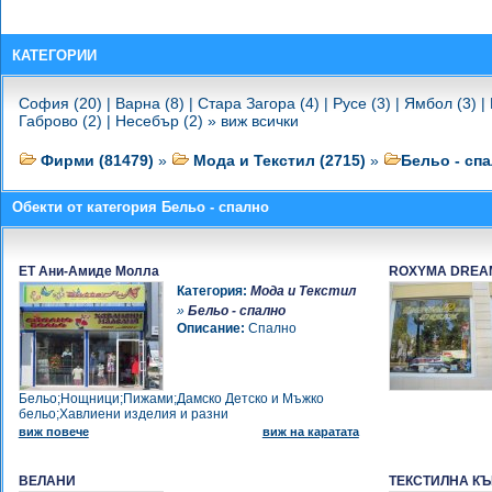
-
ТРАКИЙСКИ ПАМУК
-
ТПК ПОБЕДА 32
-
ЛЕВОН 2007
КАТЕГОРИИ
-
СЛАВЧО КОСЕВ
-
ДЕСИТА-ЛТП-ТИХОМИР
София (20)
|
Варна (8)
|
Стара Загора (4)
|
Русе (3)
|
Ямбол (3)
|
ПЕНЧОВСКИ
Габрово (2)
|
Несебър (2)
»
виж всички
-
ИНТЕРКОПИ
-
АУЛИ ЛУКС
Фирми (81479)
»
Мода и Текстил (2715)
»
Бельо - спа
-
ЕМИ 08
-
МВ ДОБРАНОВ
Обекти от категория Бельо - спално
-
ВИЛИ СТИЛ - ВИОЛЕТА
БЪЧВАРОВА
-
HOME YOUR HOME
ЕТ Ани-Амиде Молла
ROXYMA DREA
-
МАРИ СУПЕР КОМЕРСИАЛ
Категория:
Мода и Текстил
-
МАРИЯ ХАДЖИПЕТРОВА
»
Бельо - спално
-
ДЪГА ТЕКС
Описание:
Спално
-
МИРИАМ-2
-
НАМ МЕТАТЕКС БЪЛГАРИЯ
-
ХОМ СТУДИО
Бельо;Нощници;Пижами;Дамско Детско и Мъжко
-
ВАНЮША ФЛОРОВИ
бельо;Хавлиени изделия и разни
-
СЕСКО
виж повече
виж на каратата
-
ЗЛАТИ - АНДИ - ИЛИАНА
СТОЯНОВА
ВЕЛАНИ
ТЕКСТИЛНА К
-
ТЕДЕК