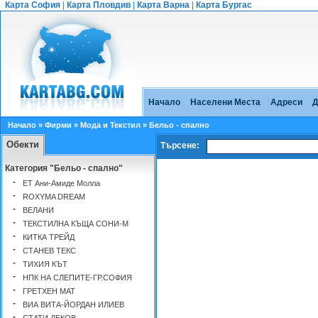
Карта София
|
Карта Пловдив
|
Карта Варна
|
Карта Бургас
Начало
Населени Места
Адреси
Д
Начало
»
Фирми
»
Мода и Текстил
» Бельо - спално
Обекти
Търсене:
Категория "Бельо - спално"
-
ЕТ Ани-Амиде Молла
-
ROXYMA DREAM
-
ВЕЛАНИ
-
ТЕКСТИЛНА КЪЩА СОНИ-М
-
КИТКА ТРЕЙД
-
СТАНЕВ ТЕКС
-
ТИХИЯ КЪТ
-
НПК НА СЛЕПИТЕ-ГР.СОФИЯ
-
ГРЕТХЕН МАТ
-
ВИА ВИТА-ЙОРДАН ИЛИЕВ
-
СТАТИ ДЕКОВ