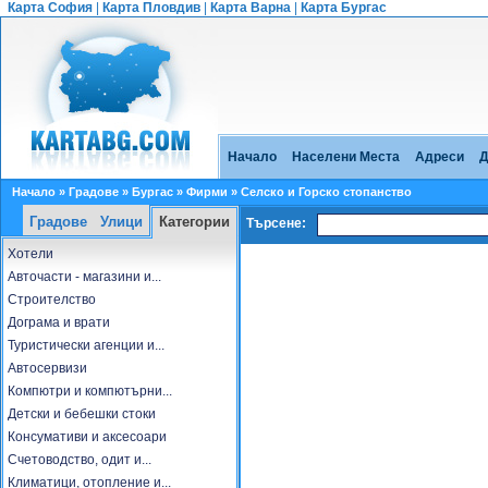
Карта София
|
Карта Пловдив
|
Карта Варна
|
Карта Бургас
Начало
Населени Места
Адреси
Д
Начало
»
Градове
»
Бургас
»
Фирми
» Селско и Горско стопанство
Градове
Улици
Категории
Търсене:
Хотели
Авточасти - магазини и...
Строителство
Дограма и врати
Туристически агенции и...
Автосервизи
Компютри и компютърни...
Детски и бебешки стоки
Консумативи и аксесоари
Счетоводство, одит и...
Климатици, отопление и...