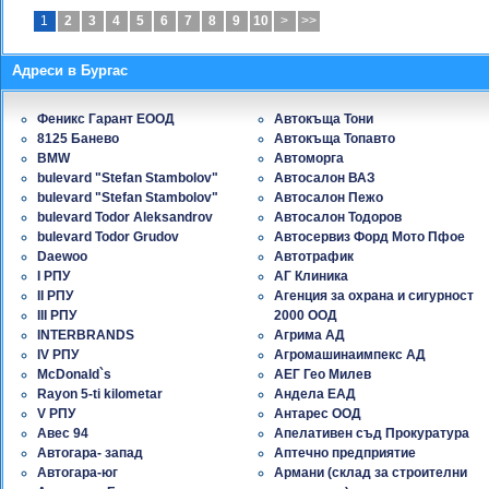
1
2
3
4
5
6
7
8
9
10
>
>>
Адреси в Бургас
Феникс Гарант ЕООД
Автокъща Тони
8125 Банево
Автокъща Топавто
BMW
Автоморга
bulevard "Stefan Stambolov"
Автосалон ВАЗ
bulevard "Stefan Stambolov"
Автосалон Пежо
bulevard Todor Aleksandrov
Автосалон Тодоров
bulevard Todor Grudov
Автосервиз Форд Мото Пфое
Daewoo
Автотрафик
I РПУ
АГ Клиника
II РПУ
Агенция за охрана и сигурност
III РПУ
2000 ООД
INTERBRANDS
Агрима АД
IV РПУ
Агромашинаимпекс АД
McDonald`s
АЕГ Гео Милев
Rayon 5-ti kilometar
Андела ЕАД
V РПУ
Антарес ООД
Авес 94
Апелативен съд Прокуратура
Автогара- запад
Аптечно предприятие
Автогара-юг
Армани (склад за строителни