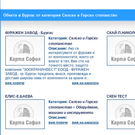
Обекти в Бургас от категория Селско и Горско стопанство
ФУРАЖЕН ЗАВОД - Бургас
СКАЙ-П.НИКО
Категория:
Селско и Горско
стопанство
Описание:
Ако се
интересувате от фуражи и
от конпонентите, които се
влагат в тях, Вие сте на
точното място, защото
компания "ЗООХРАНИНВЕСТ" ЕООД - ФУРАЖЕН
ЗАВОД - гр. Бургас предлага, внася, произвежда и
доставя широка гама от конпоненти за храни и...
виж повече
виж на каратата
ЕЛИС-Е.БАЕВА
СКЕН ТЕСТ
Категория:
Селско и Горско
стопанство
»
Оборудване,
машини и инструменти
Описание:
виж повече
виж на каратата