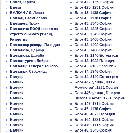
Балик, Тервел
Блок 422, 1359 София
Балка
Блок 425, 1231 София
БАЛКАН АД, Ловеч
Блок 43, 1138 София
Балкан, Стамболово
Блок 43, 1138 София
Балканец, Троян
Блок 43, 1345 София
Балканика ЕООД (склад за
Блок 43, 1345 София
строителни материали),
Блок 43, 1345 София
Казанлък
Блок 43, 1408 София
Балканкар рекорд, Пловдив
Блок 43, 1408 София
Балканска, Царибр
Блок 43, 1408 София
Балканска, Царибр
Блок 43, 2140 Ботевград
Балкантурист, Добрич
Блок 43, 4023 Пловдив
Балканци, Генерал Тошево
Блок 43, 6102 Казанлък
Балканци, Стражица
Блок 44, 1345 София
Балуци
Блок 44, 2140 Ботевград
Балчик
Блок 442, улица „Иван
Балчик
Момчилов“, 1231 София
Балчик
Блок 445, улица „Генерал
Балчик
Никола Жеков“, 1231 София
Балчик
Блок 447, 1715 София
Балчик
Блок 45, 1138 София
Балчик
Блок 46, 4023 Пловдив
Балчик
Блок 464, 1231 София
Балчик
Блок 479, 1715 София
Балчик
Блок 48, 1345 София