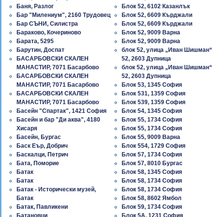
Баня, Разлог
Блок 52, 6102 Казанлък
Бар "Милениум", 2160 Трудовец
Блок 52, 6609 Кърджали
Бар СЪНИ, Силистра
Блок 52, 6609 Кърджали
Бараково, Кочериново
Блок 52, 9009 Варна
Барата, 5295
Блок 52, 9009 Варна
Барутин, Доспат
блок 52, улица „Иван Шишман“
БАСАРБОВСКИ СКАЛЕН
52, 2603 Дупница
МАНАСТИР, 7071 Басарбово
блок 52, улица „Иван Шишман“
БАСАРБОВСКИ СКАЛЕН
52, 2603 Дупница
МАНАСТИР, 7071 Басарбово
Блок 53, 1345 София
БАСАРБОВСКИ СКАЛЕН
Блок 531, 1359 София
МАНАСТИР, 7071 Басарбово
Блок 539, 1359 София
Басейн "Спартак", 1421 София
Блок 54, 1345 София
Басейн и бар "Ди аква", 4180
Блок 55, 1734 София
Хисаря
Блок 55, 1734 София
Басейн, Бургас
Блок 55, 9009 Варна
Баск Еър, Добрич
Блок 554, 1729 София
Баскалци, Петрич
Блок 57, 1734 София
Бата, Поморие
Блок 57, 8010 Бургас
Батак
Блок 58, 1345 София
Батак
Блок 58, 1734 София
Батак - Исторически музей,
Блок 58, 1734 София
Батак
Блок 58, 8602 Ямбол
Батак, Павликени
Блок 59, 1734 София
Батановци
Блок 5А, 1231 София