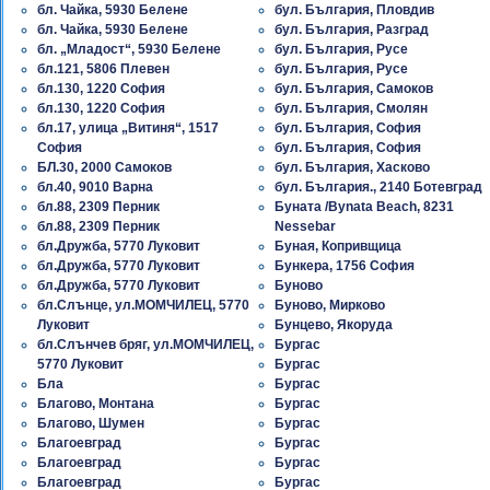
бл. Чайка, 5930 Белене
бул. България, Пловдив
бл. Чайка, 5930 Белене
бул. България, Разград
бл. „Младост“, 5930 Белене
бул. България, Русе
бл.121, 5806 Плевен
бул. България, Русе
бл.130, 1220 София
бул. България, Самоков
бл.130, 1220 София
бул. България, Смолян
бл.17, улица „Витиня“, 1517
бул. България, София
София
бул. България, София
БЛ.30, 2000 Самоков
бул. България, Хасково
бл.40, 9010 Варна
бул. България., 2140 Ботевград
бл.88, 2309 Перник
Буната /Bynata Beach, 8231
бл.88, 2309 Перник
Nessebar
бл.Дружба, 5770 Луковит
Буная, Копривщица
бл.Дружба, 5770 Луковит
Бункера, 1756 София
бл.Дружба, 5770 Луковит
Буново
бл.Слънце, ул.МОМЧИЛЕЦ, 5770
Буново, Мирково
Луковит
Бунцево, Якоруда
бл.Слънчев бряг, ул.МОМЧИЛЕЦ,
Бургас
5770 Луковит
Бургас
Бла
Бургас
Благово, Монтана
Бургас
Благово, Шумен
Бургас
Благоевград
Бургас
Благоевград
Бургас
Благоевград
Бургас