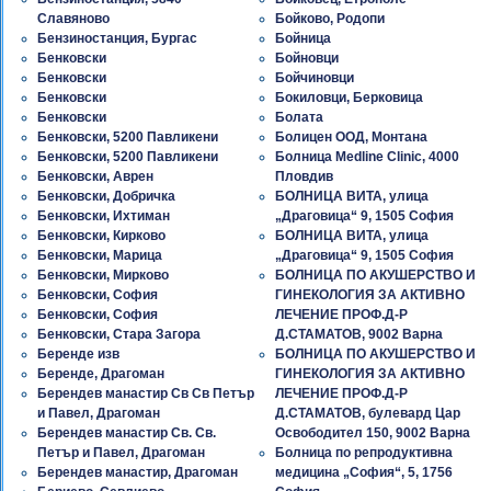
Славяново
Бойково, Родопи
Бензиностанция, Бургас
Бойница
Бенковски
Бойновци
Бенковски
Бойчиновци
Бенковски
Бокиловци, Берковица
Бенковски
Болата
Бенковски, 5200 Павликени
Болицен ООД, Монтана
Бенковски, 5200 Павликени
Болница Medline Clinic, 4000
Бенковски, Аврен
Пловдив
Бенковски, Добричка
БОЛНИЦА ВИТА, улица
Бенковски, Ихтиман
„Драговица“ 9, 1505 София
Бенковски, Кирково
БОЛНИЦА ВИТА, улица
Бенковски, Марица
„Драговица“ 9, 1505 София
Бенковски, Мирково
БОЛНИЦА ПО АКУШЕРСТВО И
Бенковски, София
ГИНЕКОЛОГИЯ ЗА АКТИВНО
Бенковски, София
ЛЕЧЕНИЕ ПРОФ.Д-Р
Бенковски, Стара Загора
Д.СТАМАТОВ, 9002 Варна
Беренде изв
БОЛНИЦА ПО АКУШЕРСТВО И
Беренде, Драгоман
ГИНЕКОЛОГИЯ ЗА АКТИВНО
Берендев манастир Св Св Петър
ЛЕЧЕНИЕ ПРОФ.Д-Р
и Павел, Драгоман
Д.СТАМАТОВ, булевард Цар
Берендев манастир Св. Св.
Освободител 150, 9002 Варна
Петър и Павел, Драгоман
Болница по репродуктивна
Берендев манастир, Драгоман
медицина „София“, 5, 1756