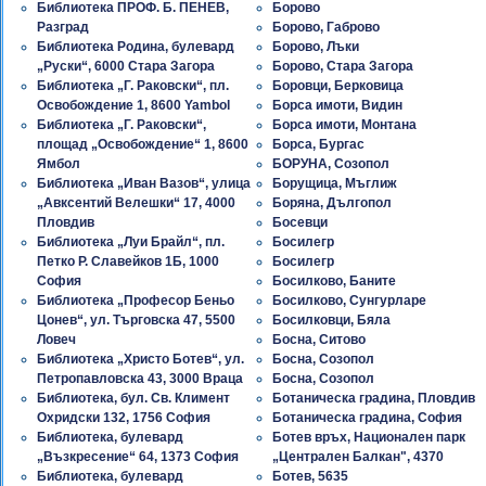
Библиотека ПРОФ. Б. ПЕНЕВ,
Борово
Разград
Борово, Габрово
Библиотека Родина, булевард
Борово, Лъки
„Руски“, 6000 Стара Загора
Борово, Стара Загора
Библиотека „Г. Раковски“, пл.
Боровци, Берковица
Освобождение 1, 8600 Yambol
Борса имоти, Видин
Библиотека „Г. Раковски“,
Борса имоти, Монтана
площад „Освобождение“ 1, 8600
Борса, Бургас
Ямбол
БОРУНА, Созопол
Библиотека „Иван Вазов“, улица
Борущица, Мъглиж
„Авксентий Велешки“ 17, 4000
Боряна, Дългопол
Пловдив
Босевци
Библиотека „Луи Брайл“, пл.
Босилегр
Петко Р. Славейков 1Б, 1000
Босилегр
София
Босилково, Баните
Библиотека „Професор Беньо
Босилково, Сунгурларе
Цонев“, ул. Търговска 47, 5500
Босилковци, Бяла
Ловеч
Босна, Ситово
Библиотека „Христо Ботев“, ул.
Босна, Созопол
Петропавловска 43, 3000 Враца
Босна, Созопол
Библиотека, бул. Св. Климент
Ботаническа градина, Пловдив
Охридски 132, 1756 София
Ботаническа градина, София
Библиотека, булевард
Ботев връх, Национален парк
„Възкресение“ 64, 1373 София
„Централен Балкан", 4370
Библиотека, булевард
Ботев, 5635