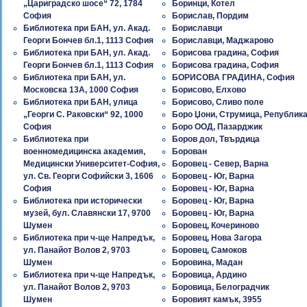
„Цариградско шосе“ 72, 1784
Боринци, Котел
София
Борислав, Пордим
Библиотека при БАН, ул. Акад.
Бориславци
Георги Бончев бл.1, 1113 София
Бориславци, Маджарово
Библиотека при БАН, ул. Акад.
Борисова градина, София
Георги Бончев бл.1, 1113 София
Борисова градина, София
Библиотека при БАН, ул.
БОРИСОВА ГРАДИНА, София
Московска 13А, 1000 София
Борисово, Елхово
Библиотека при БАН, улица
Борисово, Сливо поле
„Георги С. Раковски“ 92, 1000
Боро Џони, Струмица, Републик
София
Боро ООД, Пазарджик
Библиотека при
Боров дол, Твърдица
военномедицинска академия,
Борован
Медицински Университет-София,
Боровец - Север, Варна
ул. Св. Георги Софийски 3, 1606
Боровец - Юг, Варна
София
Боровец - Юг, Варна
Библиотека при исторически
Боровец - Юг, Варна
музей, бул. Славянски 17, 9700
Боровец - Юг, Варна
Шумен
Боровец, Кочериново
Библиотека при ч-ще Напредък,
Боровец, Нова Загора
ул. Панайот Волов 2, 9703
Боровец, Самоков
Шумен
Боровина, Мадан
Библиотека при ч-ще Напредък,
Боровица, Ардино
ул. Панайот Волов 2, 9703
Боровица, Белоградчик
Шумен
Боровият камък, 3955