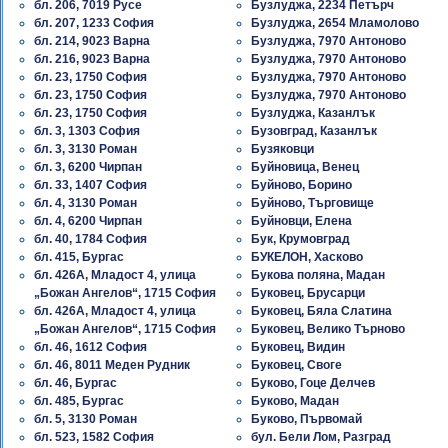
бл. 206, 7019 Русе
Бузлуджа, 2234 Петърч
бл. 207, 1233 София
Бузлуджа, 2654 Мламолово
бл. 214, 9023 Варна
Бузлуджа, 7970 Антоново
бл. 216, 9023 Варна
Бузлуджа, 7970 Антоново
бл. 23, 1750 София
Бузлуджа, 7970 Антоново
бл. 23, 1750 София
Бузлуджа, 7970 Антоново
бл. 23, 1750 София
Бузлуджа, Казанлък
бл. 3, 1303 София
Бузовград, Казанлък
бл. 3, 3130 Роман
Бузяковци
бл. 3, 6200 Чирпан
Буйновица, Венец
бл. 33, 1407 София
Буйново, Борино
бл. 4, 3130 Роман
Буйново, Търговище
бл. 4, 6200 Чирпан
Буйновци, Елена
бл. 40, 1784 София
Бук, Крумовград
бл. 415, Бургас
БУКЕЛОН, Хасково
бл. 426А, Младост 4, улица
Букова поляна, Мадан
„Божан Ангелов“, 1715 София
Буковец, Брусарци
бл. 426А, Младост 4, улица
Буковец, Бяла Слатина
„Божан Ангелов“, 1715 София
Буковец, Велико Търново
бл. 46, 1612 София
Буковец, Видин
бл. 46, 8011 Меден Рудник
Буковец, Своге
бл. 46, Бургас
Буково, Гоце Делчев
бл. 485, Бургас
Буково, Мадан
бл. 5, 3130 Роман
Буково, Първомай
бл. 523, 1582 София
бул. Бели Лом, Разград