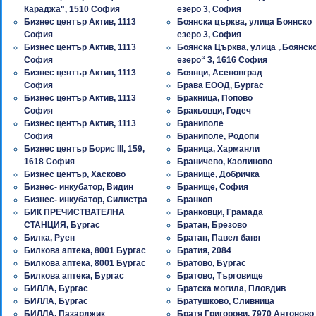
Караджа", 1510 София
езеро 3, София
Бизнес център Актив, 1113
Боянска църква, улица Боянско
София
езеро 3, София
Бизнес център Актив, 1113
Боянска Църква, улица „Боянск
София
езеро“ 3, 1616 София
Бизнес център Актив, 1113
Боянци, Асеновград
София
Брава ЕООД, Бургас
Бизнес център Актив, 1113
Бракница, Попово
София
Бракьовци, Годеч
Бизнес център Актив, 1113
Браниполе
София
Браниполе, Родопи
Бизнес център Борис III, 159,
Браница, Харманли
1618 София
Браничево, Каолиново
Бизнес център, Хасково
Бранище, Добричка
Бизнес- инкубатор, Видин
Бранище, София
Бизнес- инкубатор, Силистра
Бранков
БИК ПРЕЧИСТВАТЕЛНА
Бранковци, Грамада
СТАНЦИЯ, Бургас
Братан, Брезово
Билка, Руен
Братан, Павел баня
Билкова аптека, 8001 Бургас
Братия, 2084
Билкова аптека, 8001 Бургас
Братово, Бургас
Билкова аптека, Бургас
Братово, Търговище
БИЛЛА, Бургас
Братска могила, Пловдив
БИЛЛА, Бургас
Братушково, Сливница
БИЛЛА, Пазарджик
Братя Григорови, 7970 Антоново