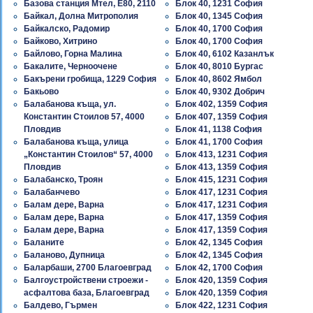
Базова станция Мтел, E80, 2110
Блок 40, 1231 София
Байкал, Долна Митрополия
Блок 40, 1345 София
Байкалско, Радомир
Блок 40, 1700 София
Байково, Хитрино
Блок 40, 1700 София
Байлово, Горна Малина
Блок 40, 6102 Казанлък
Бакалите, Черноочене
Блок 40, 8010 Бургас
Бакърени гробища, 1229 София
Блок 40, 8602 Ямбол
Бакьово
Блок 40, 9302 Добрич
Балабанова къща, ул.
Блок 402, 1359 София
Константин Стоилов 57, 4000
Блок 407, 1359 София
Пловдив
Блок 41, 1138 София
Балабанова къща, улица
Блок 41, 1700 София
„Константин Стоилов“ 57, 4000
Блок 413, 1231 София
Пловдив
Блок 413, 1359 София
Балабанско, Троян
Блок 415, 1231 София
Балабанчево
Блок 417, 1231 София
Балам дере, Варна
Блок 417, 1231 София
Балам дере, Варна
Блок 417, 1359 София
Балам дере, Варна
Блок 417, 1359 София
Баланите
Блок 42, 1345 София
Баланово, Дупница
Блок 42, 1345 София
Баларбаши, 2700 Благоевград
Блок 42, 1700 София
Балгоустройствени строежи -
Блок 420, 1359 София
асфалтова база, Благоевград
Блок 420, 1359 София
Балдево, Гърмен
Блок 422, 1231 София