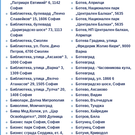
„Патриарх Евтимий“ 6, 1142
Ботев, Априлци
София
Ботев, Национален парк
Библиотека, булевард „Пенчо
„Централен Балкан", 5635
Славейков“ 15, 1606 София
Ботев, Национален парк
Библиотека, булевард
„Централен Балкан", 5635
„Цариградско шосе“ 73, 1113
Ботев, НП Централен балкан,
София
Априлци
Библиотека, Смолян
Ботева Градина, улица
Библиотека, ул. Полк. Дичо
„Фредерик Жолио Кюри“, 9000
Петров, 4700 Смолян
Варна
Библиотека, улица „Аксаков“ 3,
Ботевград
1000 София
Ботевград
Библиотека, улица „Варна“ 3,
Ботевград - Часовникова кула,
1309 София
Ботевград
Библиотека, улица „Велчо
Ботевград, ул. 1866 6
Атанасов“ 29, 1505 София
Ботевградско шосе, София
Библиотека, улица „Тулча“ 20,
Ботево, Аксаково
1408 София
Ботево, Видин
Биволаре, Долна Митрополия
Ботево, Вълчедръм
Биволяне, Момчилград
Ботево, Тунджа
Бивш Мед.Колеж, ул. „Цар
Ботево, Хайредин
Освободител“, 2600 Дупница
Ботров, Бяла
Бизнес парк София, София
Ботунец, София
Бизнес парк София, София
Ботунец, София
Бизнес сграда Сердика, ет. 4,
Ботуня, Криводол