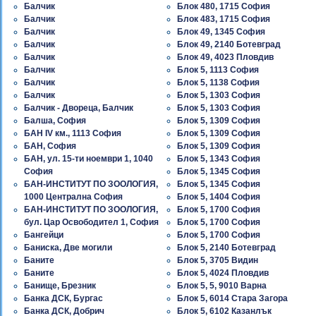
Балчик
Блок 480, 1715 София
Балчик
Блок 483, 1715 София
Балчик
Блок 49, 1345 София
Балчик
Блок 49, 2140 Ботевград
Балчик
Блок 49, 4023 Пловдив
Балчик
Блок 5, 1113 София
Балчик
Блок 5, 1138 София
Балчик
Блок 5, 1303 София
Балчик - Двореца, Балчик
Блок 5, 1303 София
Балша, София
Блок 5, 1309 София
БАН IV км., 1113 София
Блок 5, 1309 София
БАН, София
Блок 5, 1309 София
БАН, ул. 15-ти ноември 1, 1040
Блок 5, 1343 София
София
Блок 5, 1345 София
БАН-ИНСТИТУТ ПО ЗООЛОГИЯ,
Блок 5, 1345 София
1000 Централна София
Блок 5, 1404 София
БАН-ИНСТИТУТ ПО ЗООЛОГИЯ,
Блок 5, 1700 София
бул. Цар Освободител 1, София
Блок 5, 1700 София
Бангейци
Блок 5, 1700 София
Баниска, Две могили
Блок 5, 2140 Ботевград
Баните
Блок 5, 3705 Видин
Баните
Блок 5, 4024 Пловдив
Банище, Брезник
Блок 5, 5, 9010 Варна
Банка ДСК, Бургас
Блок 5, 6014 Стара Загора
Банка ДСК, Добрич
Блок 5, 6102 Казанлък