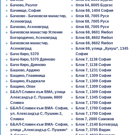
Бачево, Разлог
блок 64, 8005 Бургас
Бачиище, София
Блок 68, 1404 София
Бачково - Бачковски манастир,
блок 68, 7005 Русе
Асеновград
блок 68, 7005 Русе
Бачково, Асеновград
блок 68, 7005 Русе
Бачковски манастир Успение
Блок 68, 8601 Ямбол
Богородично, Асеновград
Блок 68, 8602 Ямбол
Бачковски манастир,
Блок 68, 8602 Ямбол
Асеновград
Блок 69, улица „Кукуш“, 1345
Бачо Киро, 5370
София
Бачо Киро, 5370 Дряново
Блок 7, 1138 София
Бачо Киро, Дряново
Блок 7, 1138 София
Башево, Ардино
Блок 7, 1231 София
Бащино, Главиница
Блок 7, 1309 София
Бащино, Кърджали
Блок 7, 1309 София
Бащино, Опан
Блок 7, 1309 София
ББАЛ Сливен към ВМА, улица
Блок 7, 1309 София
Александър С. Пушкин, 8800
Блок 7, 1345 София
Сливен
Блок 7, 1700 София
ББАЛ-Сливен към ВМА- София,
Блок 7, 1700 София
ул. Александър С. Пушкин 2,
Блок 7, 1700 София
Сливен
блок 7, 2000 Самоков
ББАЛ-Сливен към ВМА- София,
Блок 7, 2140 Ботевград
улица „Александър С. Пушкин“
Блок 7, 3705 Видин