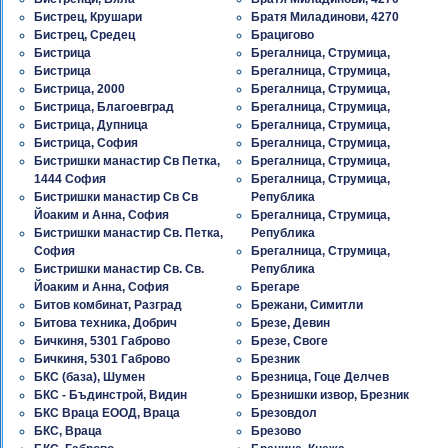
Бистрец, Крушари
Братя Миладинови, 4270
Бистрец, Средец
Брацигово
Бистрица
Брегалница, Струмица,
Бистрица
Брегалница, Струмица,
Бистрица, 2000
Брегалница, Струмица,
Бистрица, Благоевград
Брегалница, Струмица,
Бистрица, Дупница
Брегалница, Струмица,
Бистрица, София
Брегалница, Струмица,
Бистришки манастир Св Петка,
Брегалница, Струмица,
1444 София
Брегалница, Струмица,
Бистришки манастир Св Св
Република
Йоаким и Анна, София
Брегалница, Струмица,
Бистришки манастир Св. Петка,
Република
София
Брегалница, Струмица,
Бистришки манастир Св. Св.
Република
Йоаким и Анна, София
Брегаре
Битов комбинат, Разград
Брежани, Симитли
Битова техника, Добрич
Брезе, Девин
Бичкиня, 5301 Габрово
Брезе, Своге
Бичкиня, 5301 Габрово
Брезник
БКС (база), Шумен
Брезница, Гоце Делчев
БКС - Бъдинстрой, Видин
Брезнишки извор, Брезник
БКС Враца ЕООД, Враца
Брезовдол
БКС, Враца
Брезово