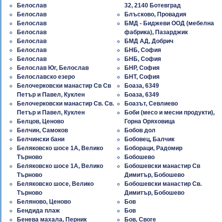
Белослав
32, 2140 Ботевград
Белослав
Блъсково, Провадия
Белослав
БМД - Биджеви ООД (мебелна
Белослав
фабрика), Пазарджик
Белослав
БМД АД, Добрич
Белослав
БНБ, София
Белослав
БНБ, София
Белослав Юг, Белослав
БНР, София
Белославско езеро
БНТ, София
Белочерковски манастир Св Св
Боаза, 6349
Петър и Павел, Куклен
Боаза, 6349
Белочерковски манастир Св. Св.
Боазът, Севлиево
Петър и Павел, Куклен
Боби (месо и месни продукти),
Белцов, Ценово
Горна Оряховица
Белчин, Самоков
Бобов дол
Белчински бани
Бобовец, Балчик
Беляковско шосе 1A, Велико
Бобораци, Радомир
Търново
Бобошево
Беляковско шосе 1A, Велико
Бобошевски манастир Св
Търново
Димитър, Бобошево
Беляковско шосе, Велико
Бобошевски манастир Св.
Търново
Димитър, Бобошево
Беляново, Ценово
Бов
Бендида плаж
Бов
Бенева махала, Перник
Бов, Своге