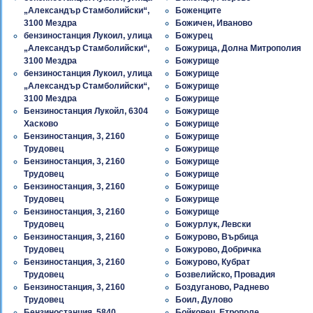
„Александър Стамболийски“,
Боженците
3100 Мездра
Божичен, Иваново
бензиностанция Лукоил, улица
Божурец
„Александър Стамболийски“,
Божурица, Долна Митрополия
3100 Мездра
Божурище
бензиностанция Лукоил, улица
Божурище
„Александър Стамболийски“,
Божурище
3100 Мездра
Божурище
Бензиностанция Лукойл, 6304
Божурище
Хасково
Божурище
Бензиностанция, 3, 2160
Божурище
Трудовец
Божурище
Бензиностанция, 3, 2160
Божурище
Трудовец
Божурище
Бензиностанция, 3, 2160
Божурище
Трудовец
Божурище
Бензиностанция, 3, 2160
Божурище
Трудовец
Божурлук, Левски
Бензиностанция, 3, 2160
Божурово, Върбица
Трудовец
Божурово, Добричка
Бензиностанция, 3, 2160
Божурово, Кубрат
Трудовец
Бозвелийско, Провадия
Бензиностанция, 3, 2160
Боздуганово, Раднево
Трудовец
Боил, Дулово
Бензиностанция, 5840
Бойковец, Етрополе