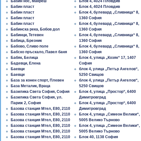
Бабин нос, Макреш
Блок 4, 4024 Пловдив
Бабин пласт
Блок 4, 4024 Пловдив
Бабин пласт
Блок 4, булевард „Cливница“ 8,
Бабин пласт
1360 София
Бабин пласт
Блок 4, булевард „Cливница“ 8,
Бабинска река, Бобов дол
1360 София
Бабинци, Тетевен
Блок 4, булевард „Сливница“ 8,
Бабица, Брезник
1360 София
Бабово, Сливо поле
Блок 4, булевард „Сливница“ 8,
Бабско пръскало, Павел баня
1360 София
Бабяк, Белица
Блок 4, улица „Козяк“ 17, 1407
Бадевци, Елена
София
Баевци
блок 4, улица „Петър Ангелов“,
Баевци
5250 Свищов
База за конен спорт, Плевен
блок 4, улица „Петър Ангелов“,
База Металик, Враца
5250 Свищов
Базилика Света София, София
Блок 4, улица „Простор“, 6400
Базилика Света София, ул.
Димитровград
Париж 2, София
Блок 4, улица „Простор“, 6400
Базова станция Мтел, E80, 2110
Димитровград
Базова станция Мтел, E80, 2110
Блок 4, улица „Симеон Велики“,
Базова станция Мтел, E80, 2110
5005 Велико Търново
Базова станция Мтел, E80, 2110
Блок 4, улица „Симеон Велики“,
Базова станция Мтел, E80, 2110
5005 Велико Търново
Базова станция Мтел, E80, 2110
Блок 40, 1138 София