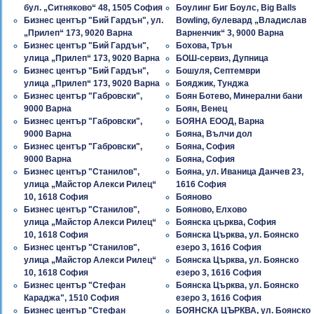
бул. „Ситняково“ 48, 1505 София
Боулинг Биг Боулс, Big Balls
Бизнес център "Бий Гардън", ул.
Bowling, булевард „Владислав
„Прилеп“ 173, 9020 Варна
Варненчик“ 3, 9000 Варна
Бизнес център "Бий Гардън",
Бохова, Трън
улица „Прилеп“ 173, 9020 Варна
БОШ-сервиз, Дупница
Бизнес център "Бий Гардън",
Бошуля, Септември
улица „Прилеп“ 173, 9020 Варна
Бояджик, Тунджа
Бизнес център "Габровски",
Боян Ботево, Минерални бани
9000 Варна
Боян, Венец
Бизнес център "Габровски",
БОЯНА ЕООД, Варна
9000 Варна
Бояна, Вълчи дол
Бизнес център "Габровски",
Бояна, София
9000 Варна
Бояна, София
Бизнес център "Станилов",
Бояна, ул. Иваница Данчев 23,
улица „Майстор Алекси Рилец“
1616 София
10, 1618 София
Бояново
Бизнес център "Станилов",
Бояново, Елхово
улица „Майстор Алекси Рилец“
Боянска църква, София
10, 1618 София
Боянска Църква, ул. Боянско
Бизнес център "Станилов",
езеро 3, 1616 София
улица „Майстор Алекси Рилец“
Боянска Църква, ул. Боянско
10, 1618 София
езеро 3, 1616 София
Бизнес център "Стефан
Боянска Църква, ул. Боянско
Караджа", 1510 София
езеро 3, 1616 София
Бизнес център "Стефан
БОЯНСКА ЦЪРКВА, ул. Боянско