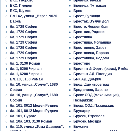
БКС, Габрово
Бреница, Кнежа
БКС, Плевен
Бреница, Тутракан
БКС, Шумен
Брест
Бл 142, улица „Вяра“, 9020
Брест, Гулянци
Варна
Брестак, Вълчи дол
бл, 1729 София
Бресте, Червен бряг
бл, 1729 София
Брестник, Родопи
бл, 1729 София
Брестница
бл, 1729 София
Брестница, Ябланица
бл, 1729 София
Брестовене, Завет
бл, 1729 София
Брестовица, Борово
бл, 1729 София
Брестовица, Родопи
бл. 1, 3130 Роман
Брестово
бл. 1, 6200 Чирпан
Брилянт & Форте (офис), Ямбол
бл. 1, 6200 Чирпан
Брилянт АД, Пловдив
Бл. 10, 3130 Роман
БРК АД, Добрич
бл. 10, улица „Солун“, 1680
Брод, Димитровград
София
Бродилово, Царево
бл. 10, улица „Солун“, 1680
Брокс ООД (механизация),
София
Пазарджик
бл. 101, 8012 Меден Рудник
Брокс ООД, Пазарджик
бл. 101, 8012 Меден Рудник
Брусарци
бл. 101, Бургас
Брусен, Етрополе
бл. 10а, 103, 3130 Роман
Брусен, Мездра
бл. 110, улица „Тома Давидов“,
Брусник