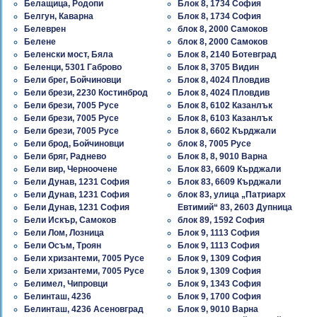
Белащица, Родопи
Блок 8, 1734 София
Белгун, Каварна
Блок 8, 1734 София
Белеврен
блок 8, 2000 Самоков
Белене
блок 8, 2000 Самоков
Беленски мост, Бяла
Блок 8, 2140 Ботевград
Беленци, 5301 Габрово
Блок 8, 3705 Видин
Бели брег, Бойчиновци
Блок 8, 4024 Пловдив
Бели брези, 2230 Костинброд
Блок 8, 4024 Пловдив
Бели брези, 7005 Русе
Блок 8, 6102 Казанлък
Бели брези, 7005 Русе
Блок 8, 6103 Казанлък
Бели брези, 7005 Русе
Блок 8, 6602 Кърджали
Бели брод, Бойчиновци
блок 8, 7005 Русе
Бели бряг, Раднево
Блок 8, 8, 9010 Варна
Бели вир, Черноочене
Блок 83, 6609 Кърджали
Бели Дунав, 1231 София
Блок 83, 6609 Кърджали
Бели Дунав, 1231 София
блок 83, улица „Патриарх
Бели Дунав, 1231 София
Евтимий“ 83, 2603 Дупница
Бели Искър, Самоков
блок 89, 1592 София
Бели Лом, Лозница
Блок 9, 1113 София
Бели Осъм, Троян
Блок 9, 1113 София
Бели хризантеми, 7005 Русе
Блок 9, 1309 София
Бели хризантеми, 7005 Русе
Блок 9, 1309 София
Белимел, Чипровци
Блок 9, 1343 София
Белинташ, 4236
Блок 9, 1700 София
Белинташ, 4236 Асеновград
Блок 9, 9010 Варна