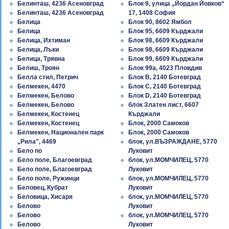
Белинташ, 4236 Асеновград
Блок 9, улица „Йордан Йовков“
Белинташ, 4236 Асеновград
17, 1408 София
Белица
Блок 90, 8602 Ямбол
Белица
Блок 95, 6609 Кърджали
Белица, Ихтиман
Блок 98, 6609 Кърджали
Белица, Лъки
Блок 98, 6609 Кърджали
Белица, Трявна
Блок 99, 6609 Кърджали
Белиш, Троян
Блок 99а, 4023 Пловдив
Белла стил, Петрич
Блок B, 2140 Ботевград
Белмекен, 4470
Блок C, 2140 Ботевград
Белмекен, Белово
Блок D, 2140 Ботевград
Белмекен, Белово
блок Златен лист, 6607
Белмекен, Костенец
Кърджали
Белмекен, Костенец
Блок, 2000 Самоков
Белмекен, Национален парк
Блок, 2000 Самоков
„Рила", 4469
блок, ул.ВЪЗРАЖДАНЕ, 5770
Бело по
Луковит
Бело поле, Благоевград
блок, ул.МОМЧИЛЕЦ, 5770
Бело поле, Благоевград
Луковит
Бело поле, Ружинци
блок, ул.МОМЧИЛЕЦ, 5770
Беловец, Кубрат
Луковит
Беловица, Хисаря
блок, ул.МОМЧИЛЕЦ, 5770
Белово
Луковит
Белово
блок, ул.МОМЧИЛЕЦ, 5770
Белово
Луковит