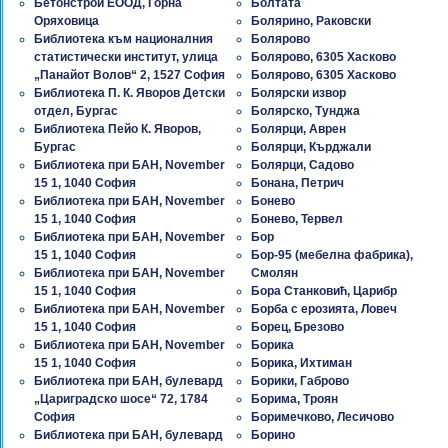
Бетонстрой ЕООД, Горна
Болтата
Оряховица
Болярино, Раковски
Библиотека към националния
Болярово
статистически институт, улица
Болярово, 6305 Хасково
„Панайот Волов“ 2, 1527 София
Болярово, 6305 Хасково
Библиотека П. К. Явoрoв Детски
Болярски извор
отдел, Бургас
Болярско, Тунджа
Библиотека Пейо К. Яворов,
Болярци, Аврен
Бургас
Болярци, Кърджали
Библиотека при БАН, November
Болярци, Садово
15 1, 1040 София
Бонана, Петрич
Библиотека при БАН, November
Бонево
15 1, 1040 София
Бонево, Тервел
Библиотека при БАН, November
Бор
15 1, 1040 София
Бор-95 (мебелна фабрика),
Библиотека при БАН, November
Смолян
15 1, 1040 София
Бора Станковић, Царибр
Библиотека при БАН, November
Борба с ерозията, Ловеч
15 1, 1040 София
Борец, Брезово
Библиотека при БАН, November
Борика
15 1, 1040 София
Борика, Ихтиман
Библиотека при БАН, булевард
Борики, Габрово
„Цариградско шосе“ 72, 1784
Борима, Троян
София
Боримечково, Лесичово
Библиотека при БАН, булевард
Борино