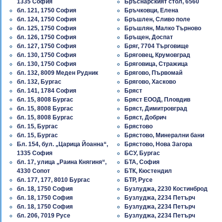
1335 София
Бръснарският стол, 6560
бл. 121, 1750 София
Бръчковци, Елена
бл. 124, 1750 София
Бръшлен, Сливо поле
бл. 125, 1750 София
Бръшлян, Малко Търново
бл. 126, 1750 София
Бръщен, Доспат
бл. 127, 1750 София
Бряг, 7704 Търговище
бл. 130, 1750 София
Бряговец, Крумовград
бл. 130, 1750 София
Бряговица, Стражица
бл. 132, 8009 Меден Рудник
Брягово, Първомай
бл. 132, Бургас
Брягово, Хасково
бл. 141, 1784 София
Бряст
бл. 15, 8008 Бургас
Бряст ЕООД, Пловдив
бл. 15, 8008 Бургас
Бряст, Димитровград
бл. 15, 8008 Бургас
Бряст, Добрич
бл. 15, Бургас
Брястово
бл. 15, Бургас
Брястово, Минерални бани
Бл. 154, бул. „Царица Йоанна“,
Брястово, Нова Загора
1335 София
БСУ, Бургас
бл. 17, улица „Раина Княгиня“,
БТА, София
4330 Сопот
БТК, Кюстендил
бл. 177, 177, 8010 Бургас
БТР, Русе
бл. 18, 1750 София
Бузлуджа, 2230 Костинброд
бл. 18, 1750 София
Бузлуджа, 2234 Петърч
бл. 18, 1750 София
Бузлуджа, 2234 Петърч
бл. 206, 7019 Русе
Бузлуджа, 2234 Петърч