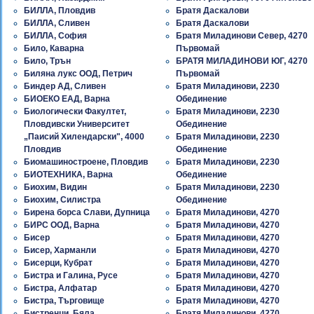
БИЛЛА, Пловдив
Братя Даскалови
БИЛЛА, Сливен
Братя Даскалови
БИЛЛА, София
Братя Миладинови Cевер, 4270
Било, Каварна
Първомай
Било, Трън
БРАТЯ МИЛАДИНОВИ ЮГ, 4270
Биляна лукс ООД, Петрич
Първомай
Биндер АД, Сливен
Братя Миладинови, 2230
БИОЕКО ЕАД, Варна
Обединение
Биологически Факултет,
Братя Миладинови, 2230
Пловдивски Университет
Обединение
„Паисий Хилендарски", 4000
Братя Миладинови, 2230
Пловдив
Обединение
Биомашиностроене, Пловдив
Братя Миладинови, 2230
БИОТЕХНИКА, Варна
Обединение
Биохим, Видин
Братя Миладинови, 2230
Биохим, Силистра
Обединение
Бирена борса Слави, Дупница
Братя Миладинови, 4270
БИРС ООД, Варна
Братя Миладинови, 4270
Бисер
Братя Миладинови, 4270
Бисер, Харманли
Братя Миладинови, 4270
Бисерци, Кубрат
Братя Миладинови, 4270
Бистра и Галина, Русе
Братя Миладинови, 4270
Бистра, Алфатар
Братя Миладинови, 4270
Бистра, Търговище
Братя Миладинови, 4270
Бистренци, Бяла
Братя Миладинови, 4270