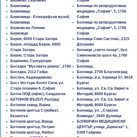
Бериево, Севлиево
София
Берковица
Болница по репродуктивна
Берковица
медицина „София“, 5, 1756
Берковица - Етнографски музей,
София
Берковица
Болница по репродуктивна
Берковски, Попово
медицина „София“, 5, 1756
Берковци
София
Берое, 6000 Стара Загора
Болница Скин Системс, 2115
Берое, площад Берое, 6000
Доганово
Стара Загора
болница „светн лазар“, бул.
Берое, Стара Загора
Симеоновско шосе 4а, 1700
Бероново, Сунгурларе
София
Беседка "Мусовата рампа", 2780
Болница,
Беседка, 2112 Габра
Болница, 2700 Благоевград
Беслен, Хаджидимово
Болница, ж.к. Зорница 57, 8018
Бест Уестърн Хотел Сити, ул.
Бургас
Стара планина 6, София
Болница, ул. Св. Св. Кирил и
Бетон ООД (офис), Сандански
Методий, 8000 Бургас
БЕТОНОВ ВЪЗЕЛ, Разград
Болница, ул. Св. Св. Кирил и
Бетонов завод, Варна
Методий, 8000 Бургас
Бетонов център Строймат,
Болница, ул. „Страхил
Казанлък
Воивода“, 2600 Дупница
Бетонов център, Враца
БОЛНИЧЕН МЕДИЦИНСКИ
Бетонов център, Петрич
ЦЕНТЪР, улица „Брянска“ 1,
Бетонов център, Ямбол
5300 Габрово