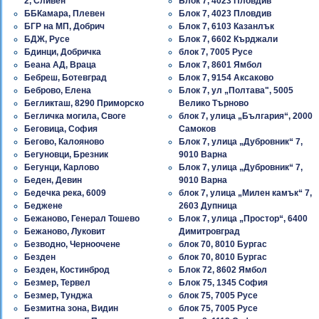
2, Сливен
Блок 7, 4023 Пловдив
ББКамара, Плевен
Блок 7, 4023 Пловдив
БГР на МП, Добрич
Блок 7, 6103 Казанлък
БДЖ, Русе
Блок 7, 6602 Кърджали
Бдинци, Добричка
блок 7, 7005 Русе
Беана АД, Враца
Блок 7, 8601 Ямбол
Бебреш, Ботевград
Блок 7, 9154 Аксаково
Беброво, Елена
Блок 7, ул „Полтава", 5005
Бегликташ, 8290 Приморско
Велико Търново
Бегличка могила, Своге
блок 7, улица „България“, 2000
Беговица, София
Самоков
Бегово, Калояново
Блок 7, улица „Дубровник“ 7,
Бегуновци, Брезник
9010 Варна
Бегунци, Карлово
Блок 7, улица „Дубровник“ 7,
Беден, Девин
9010 Варна
Бедечка река, 6009
блок 7, улица „Милен камък“ 7,
Беджене
2603 Дупница
Бежаново, Генерал Тошево
Блок 7, улица „Простор“, 6400
Бежаново, Луковит
Димитровград
Безводно, Черноочене
блок 70, 8010 Бургас
Безден
блок 70, 8010 Бургас
Безден, Костинброд
Блок 72, 8602 Ямбол
Безмер, Тервел
Блок 75, 1345 София
Безмер, Тунджа
блок 75, 7005 Русе
Безмитна зона, Видин
блок 75, 7005 Русе