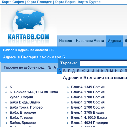
Карта София
|
Карта Пловдив
|
Карта Варна
|
Карта Бургас
Начало
Населени Места
Адреси
Д
Начало
»
Адреси по области
» Б
Адреси в България със символ Б
Търсене:
Търсене по азбучен ред:
№
А
Б
В
Г
Д
Е
Ж
З
И
Й
К
Л
М
Н
О
Адреси в България със симво
б
Блок 4, 1345 София
Б. Бойчев 14A, 1324 кв. Овча
Блок 4, 1700 София
купел, София
Блок 4, 1700 София
Баба Вида, Видин
Блок 4, 1700 София
Баба Тонка, Попово
Блок 4, 1700 София
Баба, Етрополе
Блок 4, 3705 Видин
Баба, Тетевен
Блок 4, 4, 9010 Варна
Бабек, Брезово
Блок 4, 4024 Пловдив