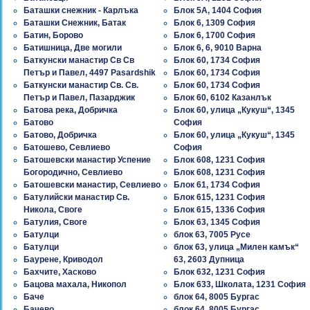
Баташки снежник - Карлъка
Блок 5А, 1404 София
Баташки Снежник, Батак
Блок 6, 1309 София
Батин, Борово
Блок 6, 1700 София
Батишница, Две могили
Блок 6, 6, 9010 Варна
Баткунски манастир Св Св
Блок 60, 1734 София
Петър и Павел, 4497 Pasardshik
Блок 60, 1734 София
Баткунски манастир Св. Св.
Блок 60, 1734 София
Петър и Павел, Пазарджик
Блок 60, 6102 Казанлък
Батова река, Добричка
Блок 60, улица „Кукуш“, 1345
Батово
София
Батово, Добричка
Блок 60, улица „Кукуш“, 1345
Батошево, Севлиево
София
Батошевски манастир Успение
Блок 608, 1231 София
Богородично, Севлиево
Блок 608, 1231 София
Батошевски манастир, Севлиево
Блок 61, 1734 София
Батулийски манастир Св.
Блок 615, 1231 София
Никола, Своге
Блок 615, 1336 София
Батулия, Своге
Блок 63, 1345 София
Батулци
блок 63, 7005 Русе
Батулци
блок 63, улица „Милен камък“
Баурене, Криводол
63, 2603 Дупница
Бахчите, Хасково
Блок 632, 1231 София
Бацова махала, Никопол
Блок 633, Школата, 1231 София
Баче
блок 64, 8005 Бургас
Бачево
блок 64, 8005 Бургас