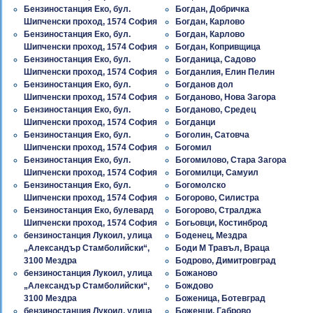
Бензиностанция Еко, бул.
Богдан, Добричка
Шипченски проход, 1574 София
Богдан, Карлово
Бензиностанция Еко, бул.
Богдан, Карлово
Шипченски проход, 1574 София
Богдан, Копривщица
Бензиностанция Еко, бул.
Богданица, Садово
Шипченски проход, 1574 София
Богданлия, Елин Пелин
Бензиностанция Еко, бул.
Богданов дол
Шипченски проход, 1574 София
Богданово, Нова Загора
Бензиностанция Еко, бул.
Богданово, Средец
Шипченски проход, 1574 София
Богданци
Бензиностанция Еко, бул.
Боголин, Сатовча
Шипченски проход, 1574 София
Богомил
Бензиностанция Еко, бул.
Богомилово, Стара Загора
Шипченски проход, 1574 София
Богомилци, Самуил
Бензиностанция Еко, бул.
Богомолско
Шипченски проход, 1574 София
Богорово, Силистра
Бензиностанция Еко, булевард
Богорово, Стралджа
Шипченски проход, 1574 София
Богьовци, Костинброд
бензиностанция Лукоил, улица
Боденец, Мездра
„Александър Стамболийски“,
Боди М Травъл, Враца
3100 Мездра
Бодрово, Димитровград
бензиностанция Лукоил, улица
Божаново
„Александър Стамболийски“,
Бождово
3100 Мездра
Боженица, Ботевград
бензиностанция Лукоил, улица
Боженци, Габрово