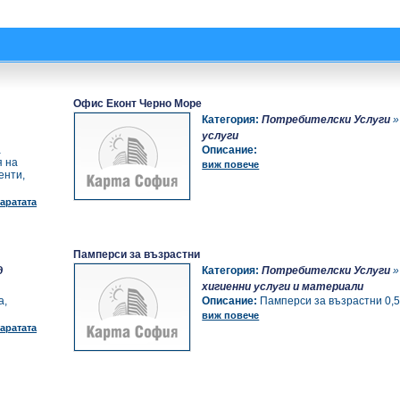
Офис Еконт Черно Море
Категория:
Потребителски Услуги
услуги
а
Описание:
я на
виж повече
енти,
аратата
Памперси за възрастни
д
Категория:
Потребителски Услуги
хигиенни услуги и материали
а,
Описание:
Памперси за възрастни 0,5
виж повече
аратата