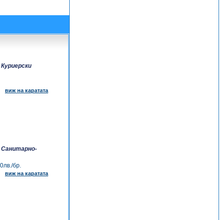
»
Куриерски
виж на каратата
»
Санитарно-
0лв./бр.
виж на каратата