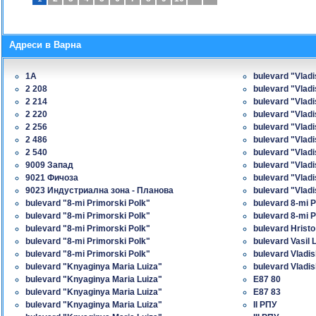
Адреси в Варна
1A
bulevard "Vlad
2 208
bulevard "Vlad
2 214
bulevard "Vlad
2 220
bulevard "Vlad
2 256
bulevard "Vlad
2 486
bulevard "Vlad
2 540
bulevard "Vlad
9009 Запад
bulevard "Vlad
9021 Фичоза
bulevard "Vlad
9023 Индустриална зона - Планова
bulevard "Vlad
bulevard "8-mi Primorski Polk"
bulevard 8-mi P
bulevard "8-mi Primorski Polk"
bulevard 8-mi P
bulevard "8-mi Primorski Polk"
bulevard Hrist
bulevard "8-mi Primorski Polk"
bulevard Vasil 
bulevard "8-mi Primorski Polk"
bulevard Vladi
bulevard "Knyaginya Maria Luiza"
bulevard Vladi
bulevard "Knyaginya Maria Luiza"
E87 80
bulevard "Knyaginya Maria Luiza"
E87 83
bulevard "Knyaginya Maria Luiza"
II РПУ