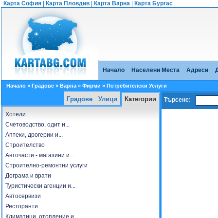
Карта София
|
Карта Пловдив
|
Карта Варна
|
Карта Бургас
Начало
Населени Места
Адреси
Начало
»
Градове
»
Варна
»
Фирми
» Потребителски Услуги
Градове
Улици
Категории
Търсене:
Хотели
Счетоводство, одит и...
Аптеки, дрогерии и...
Строителство
Авточасти - магазини и...
Строително-ремонтни услуги
Дограма и врати
Туристически агенции и...
Автосервизи
Ресторанти
Климатици, отопление и...