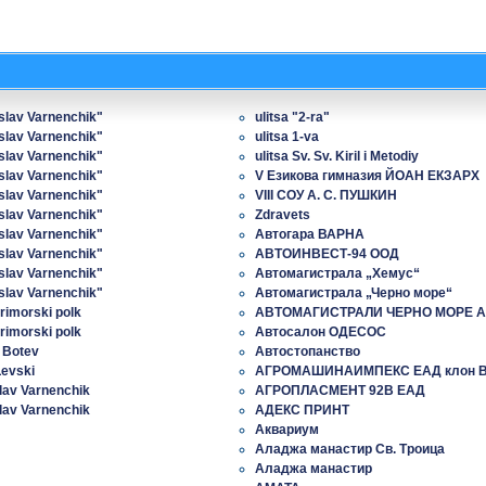
islav Varnenchik"
ulitsa "2-ra"
islav Varnenchik"
ulitsa 1-va
islav Varnenchik"
ulitsa Sv. Sv. Kiril i Metodiy
islav Varnenchik"
V Езикова гимназия ЙОАН ЕКЗАРХ
islav Varnenchik"
VIII СОУ А. С. ПУШКИН
islav Varnenchik"
Zdravets
islav Varnenchik"
Автогара ВАРНА
islav Varnenchik"
АВТОИНВЕСТ-94 ООД
islav Varnenchik"
Автомагистрала „Хемус“
islav Varnenchik"
Автомагистрала „Черно море“
rimorski polk
АВТОМАГИСТРАЛИ ЧЕРНО МОРЕ 
rimorski polk
Автосалон ОДЕСОС
o Botev
Автостопанство
Levski
АГРОМАШИНАИМПЕКС ЕАД клон 
slav Varnenchik
АГРОПЛАСМЕНТ 92В ЕАД
slav Varnenchik
АДЕКС ПРИНТ
Аквариум
Аладжа манастир Св. Троица
Аладжа манастир