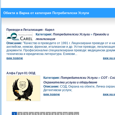
Обекти в Варна от категория Потребителски Услуги
Преводи и Легализация - Карел
Категория:
Потребителски Услуги
»
Преводи и
легализация
Описание:
"Качество в преводите от 1991 г. Лицензирани преводи от и н
английски, немски, френски, италиански и др. Устни преводи, легализаци
документи. Професионални специализирани преводи: медицински докум
техническа и юридическа литература. Езикови...
виж повече
виж на к
Алфа Груп 01 ООД
Категория:
Потребителски Услуги
»
СОТ - Со
Охранителни услуги и оборудване
Описание:
СОД, Охрана на обекти, Лична охран
Детективски услуги;
виж повече
виж на к
1
2
3
4
5
6
7
8
9
10
>
>>