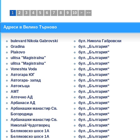
1
2
3
4
5
6
7
8
9
10
>
>>
Адреси в Велико Търново
bulevard Nikola Gabrovski
бул. Никола Габровски
Gradina
бул. „България“
Plakovo
бул. „България“
ulitsa "Magistralna"
бул. „България“
ulitsa "Magistralna"
бул. „България“
Voneshta Voda
бул. „България“
Автогара ЮГ
бул. „България“
Автогара- запад
бул. „България“
Автокъща
бул. „България“
АМТ
бул. „България“
Аптечно АД
бул. „България“
Арбанаси АД
бул. „България“
Арбанашки манастир Св.
бул. „България“
Богородица
бул. „България“
Арбанашки манастир Св.
бул. „България“
Николай Чудотворец
бул. „България“
Беляковско шосе 1A
бул. „България“
Беляковско шосе 1A
бул. „България“