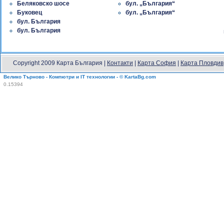
Беляковско шосе
бул. „България“
Буковец
бул. „България“
бул. България
бул. България
Copyright 2009 Карта България |
Контакти
|
Карта София
|
Карта Пловдив
Велико Търново - Компютри и IT технологии - © KartaBg.com
0.15394