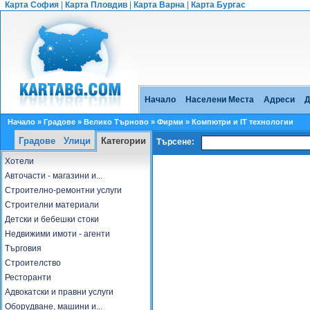
Карта София
|
Карта Пловдив
|
Карта Варна
|
Карта Бургас
Начало
Населени Места
Адреси
Д
Начало
»
Градове
»
Велико Търново
»
Фирми
» Компютри и IT технологии
Градове
Улици
Категории
Търсене:
Хотели
Авточасти - магазини и...
Строително-ремонтни услуги
Строителни материали
Детски и бебешки стоки
Недвижими имоти - агенти
Търговия
Строителство
Ресторанти
Адвокатски и правни услуги
Оборудване, машини и...