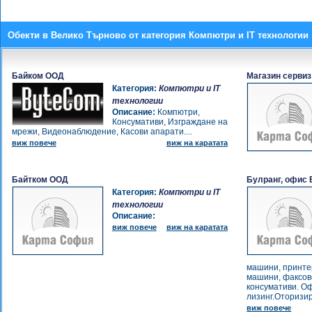
Обекти в Велико Търново от категория Компютри и IT технологии
Байком ООД
Магазин сервиз
Категория:
Компютри и IT
технологии
Описание:
Компютри,
Консумативи, Изграждане на
мрежи, Видеонаблюдение, Касови апарати....
виж повече
виж на каратата
Байтком ООД
Булранг, офис
Категория:
Компютри и IT
технологии
Описание:
виж повече
виж на каратата
машини, принте
машини, факсов
консумативи. О
лизинг.Оторизир
виж повече