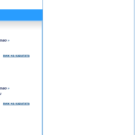
ство
»
виж на каратата
ство
»
и
виж на каратата