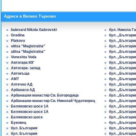
Адреси в Велико Търново
bulevard Nikola Gabrovski
бул. Никола Г
Gradina
бул. „Българи
Plakovo
бул. „Българи
ulitsa "Magistralna"
бул. „Българи
ulitsa "Magistralna"
бул. „Българи
Voneshta Voda
бул. „Българи
Автогара ЮГ
бул. „Българи
Автогара- запад
бул. „Българи
Автокъща
бул. „Българи
АМТ
бул. „Българи
Аптечно АД
бул. „Българи
Арбанаси АД
бул. „Българи
Арбанашки манастир Св. Богородица
бул. „Българи
Арбанашки манастир Св. Николай Чудотворец
бул. „Българи
Беляковско шосе 1A
бул. „Българи
Беляковско шосе 1A
бул. „Българи
Беляковско шосе
бул. „Българи
Буковец
бул. „Българи
бул. България
бул. „Българи
бул. България
бул. „Българи