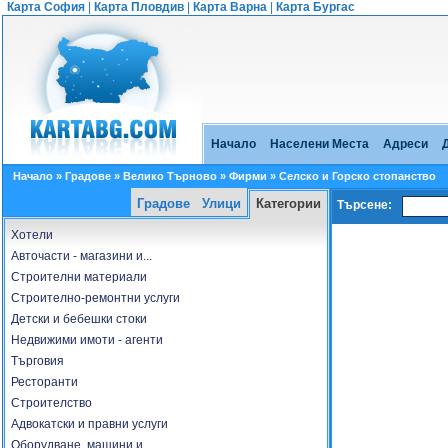
Карта София
|
Карта Пловдив
|
Карта Варна
|
Карта Бургас
Начало
Населени Места
Адреси
Начало
»
Градове
»
Велико Търново
»
Фирми
» Селско и Горско стопанство
Градове
Улици
Категории
Търсене:
Хотели
Авточасти - магазини и...
Строителни материали
Строително-ремонтни услуги
Детски и бебешки стоки
Недвижими имоти - агенти
Търговия
Ресторанти
Строителство
Адвокатски и правни услуги
Оборудване, машини и...