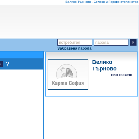
Велико Търново - Селско и Горско стопанство
Забравена парола
Велико
Търново
виж повече