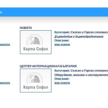
во
НОВИТА
Категория:
Селско и Горско стопан
Дърводобив и дървообработване
Описание:
аратата
виж повече
ЦЕПТЕР ИНТЕРНАЦИОНАЛ-БЪЛГАРИЯ
Категория:
Селско и Горско стопан
Оборудване, машини и инструмент
Описание:
аратата
виж повече