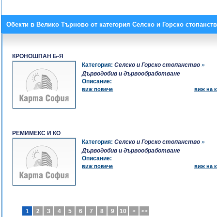
Обекти в Велико Търново от категория Селско и Горско стопанст
КРОНОШПАН Б-Я
Категория:
Селско и Горско стопанство
»
Дърводобив и дървообработване
Описание:
виж повече
виж на к
РЕМИМЕКС И КО
Категория:
Селско и Горско стопанство
»
Дърводобив и дървообработване
Описание:
виж повече
виж на к
1
2
3
4
5
6
7
8
9
10
>
>>