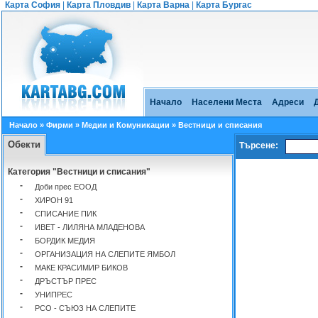
Карта София
|
Карта Пловдив
|
Карта Варна
|
Карта Бургас
Начало
Населени Места
Адреси
Начало
»
Фирми
»
Медии и Комуникации
» Вестници и списания
Обекти
Търсене:
Категория "Вестници и списания"
-
Доби прес ЕООД
-
ХИРОН 91
-
СПИСАНИЕ ПИК
-
ИВЕТ - ЛИЛЯНА МЛАДЕНОВА
-
БОРДИК МЕДИЯ
-
ОРГАНИЗАЦИЯ НА СЛЕПИТЕ ЯМБОЛ
-
МАКЕ КРАСИМИР БИКОВ
-
ДРЪСТЪР ПРЕС
-
УНИПРЕС
-
РСО - СЪЮЗ НА СЛЕПИТЕ