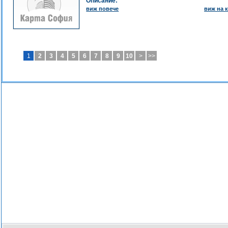
-
Описание:
СТРОИТЕЛСТВО ИМОТИ
виж повече
виж на к
-
ДЕМИ ПРИНТ
-
ГАЛЕРИЯ БРОДЕРИЯ
-
MINICARDS BULGARIA
-
ГОЛД ПРЕС
-
БРАТЯ ГЕРИНИ - ПРЕС
1
2
3
4
5
6
7
8
9
10
>
>>
-
БРАТЯ ГЕРИНИ 93
-
ВЕСТНИЦИ ЗА БЕЗПЛАТНИ ОБЯВИ АЛО
-
ВЕСТНИК АПРИЛЦИ
-
ДЕНИЗ 92-Х.ВЕЛИ
-
ИЗДАТЕЛСКА КЪЩА ГЪЛЪБОВСКИ ВЕСТИ
-
ВЕСТНИК РОДОПСКИ ВЕСТИ
-
ПРЕСГРУПА РОДОПИ
-
МАРИЦА ПРЕС
-
ВЕСТ-ПРЕС-РАДОСЛАВ ДАНДЕНОВ
-
ВЕСТНИК ОРИЕНТ ЕКСПРЕС
-
ТРЕАЛ-2001 - АЛЛА ТРЕНДАФИЛОВА
-
РЕДАКЦИЯ НА ЗЛАТОГРАДСКИ ВЕСТНИК
-
ПРЕС ГРУП МОНИТОР-КОРЕСПОНДЕНТ
-
ДЕНИ СЛАВ СВЕТОСЛАВ БАКАЛОВ
-
АРОН С
-
ЕВРОТРЕЙД ПРЕС- М. БЕЛЧЕВА
-
БИЗНЕС EXPO
-
ГЕО-ДЕНТ-М.ДРАГНЕВА