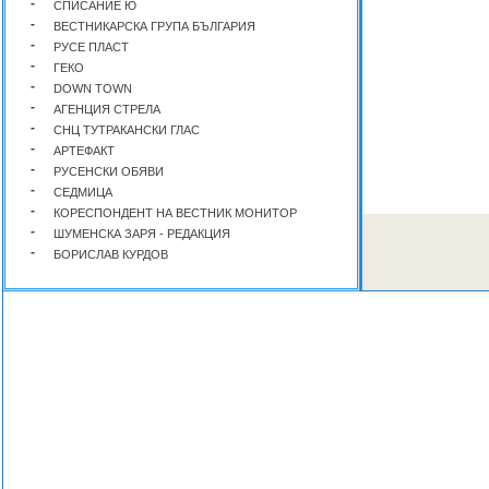
-
СПИСАНИЕ Ю
-
ВЕСТНИКАРСКА ГРУПА БЪЛГАРИЯ
-
РУСЕ ПЛАСТ
-
ГЕКО
-
DOWN TOWN
-
АГЕНЦИЯ СТРЕЛА
-
СНЦ ТУТРАКАНСКИ ГЛАС
-
АРТЕФАКТ
-
РУСЕНСКИ ОБЯВИ
-
СЕДМИЦА
-
КОРЕСПОНДЕНТ НА ВЕСТНИК МОНИТОР
-
ШУМЕНСКА ЗАРЯ - РЕДАКЦИЯ
-
БОРИСЛАВ КУРДОВ
-
ЛУДОГОРСКИ ВЕСТНИК
-
КООПЕРАЦИЯ ЕКИП-7
-
ЕВА
-
КЪЩА И ГРАДИНА
-
СПИСАНИЕ ЕДНА СЕДМИЦА В СОФИЯ
-
БЪЛГАРИЯ ЕЪР
-
SHOP FASHION & BEAUTY
-
СПИСАНИЕ НА КАФЕ
-
СПИСАНИЕ ФАКЕЛ
-
СПИСАНИЕ ФИЛАТЕЛЕН ПРЕГЛЕД
-
М - ИМПЕКС I