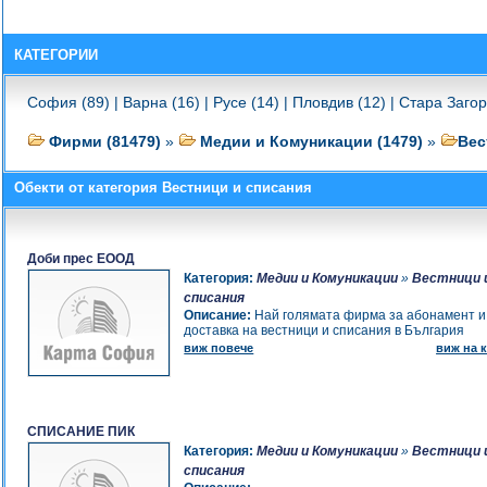
-
МЕДИА 555
-
COIFFURE-BEAUTY
-
КАТЕГОРИИ
СПИСАНИЕ АВТОКЛАСИКА И МОТОЦИКЛЕТИ
-
СПИСАНИЕ СТРОИТЕЛСТВО И
ОБЗАВЕЖДАНЕ В ЦЕНИ
София (89)
|
Варна (16)
|
Русе (14)
|
Пловдив (12)
|
Стара Загор
-
НЮ ТЕКНИК ПЪБЛИШИНГ
-
ИНТЕРМАЙНДС ПЪБЛИШИНГ
Фирми (81479)
»
Медии и Комуникации (1479)
»
Вес
-
МАРАЯ
-
СПИСАНИЕ ENTERPRISE
Обекти от категория Вестници и списания
-
ПОРТАЛ ТЕХНОСТРОЙ
-
МАШИНОИНТЕЛЕКТ
-
БОЛКАН МЕДИА ГРУП
Доби прес ЕООД
-
СПИСАНИЕ МЕНИДЖЪР
Категория:
Медии и Комуникации
»
Вестници 
-
СЧЕТОВОДНА КЪЩА
списания
-
ПРЕСМАРКЕТ
Описание:
Най голямата фирма за абонамент и
-
БЪЛГАРСКИ ФЕРМЕР
доставка на вестници и списания в България
-
ВЕСТНИК ДЕМОКРАЦИЯ ДНЕС
виж повече
виж на к
-
ДОРИ 97
-
СИ ЕМ ДЖИ БЪЛГАРИЯ
-
ОЛАРТ-О.ЧЕРНЕВ
-
БИБЛИОТЕЧНО-ИНФОРМАЦИОННА КЪЩА-БИК
СПИСАНИЕ ПИК
-
ФАБРИЧНО
Категория:
Медии и Комуникации
»
Вестници 
-
СТС-2000
списания