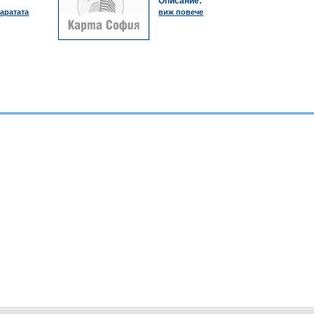
Описание:
аратата
виж повече