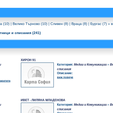
а (10)
|
Велико Търново (10)
|
Сливен (8)
|
Враца (8)
|
Бургас (7)
»
в
тници и списания (241)
ХИРОН 91
и
Категория:
Медии и Комуникации
»
В
списания
Описание:
виж повече
аратата
ИВЕТ - ЛИЛЯНА МЛАДЕНОВА
и
Категория:
Медии и Комуникации
»
В
списания