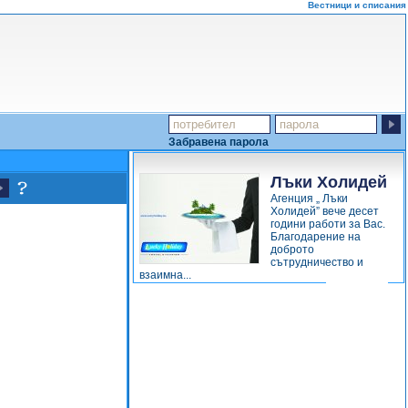
Вестници и списания
Забравена парола
Лъки Холидей
Агенция „ Лъки
Холидей” вече десет
години работи за Вас.
Благодарение на
доброто
сътрудничество и
взаимна...
виж повече