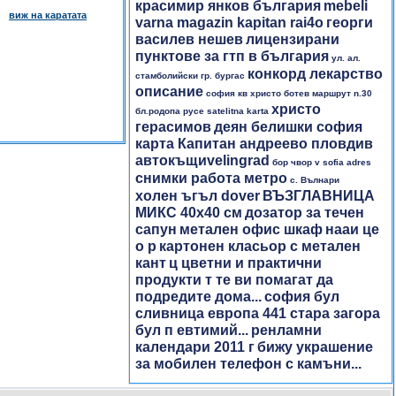
красимир янков българия
mebeli
виж на каратата
varna magazin kapitan rai4o
георги
василев нешев
лицензирани
пунктове за гтп в българия
ул. ал.
конкорд лекарство
стамболийски гр. бургас
описание
софия кв христо ботев маршрут n.30
христо
бл.родопа русе satelitna karta
герасимов
деян белишки софия
карта Капитан андреево пловдив
автокъщиvelingrad
бор чвор v sofia adres
снимки работа метро
с. Вълнари
холен ъгъл dover
ВЪЗГЛАВНИЦА
МИКС 40х40 см
дозатор за течен
сапун
метален офис шкаф
нааи це
о р
картонен класьор с метален
кант
ц цветни и практични
продукти т те ви помагат да
подредите дома...
софия бул
сливница европа 441 стара загора
бул п евтимий...
ренламни
календари 2011 г
бижу украшение
за мобилен телефон с камъни...