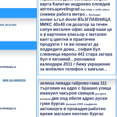
карта Капитан андреево пловдив
автокъщиvelingrad
бор чвор v sofia adres
снимки работа метро
с. Вълнари
холен ъгъл dover
ВЪЗГЛАВНИЦА
МИКС 40х40 см
дозатор за течен
иж всички
сапун
метален офис шкаф
нааи це
о р
картонен класьор с метален
кант
ц цветни и практични
продукти т те ви помагат да
подредите дома...
софия бул
сливница европа 441 стара загора
бул п евтимий...
ренламни
календари 2011 г
бижу украшение
естници и
за мобилен телефон с камъни...
виж на каратата
зелена ливада габрово
гама 111
търговия на едро с брашно
улица
емануил чакъров свищов
д-р деян
дкв оод обеля адрес
руски
коларов
гуми бургас
фуражи 2000 кърджали
автоморги в провадия
работно
естници и
време магазин неотекс бургас