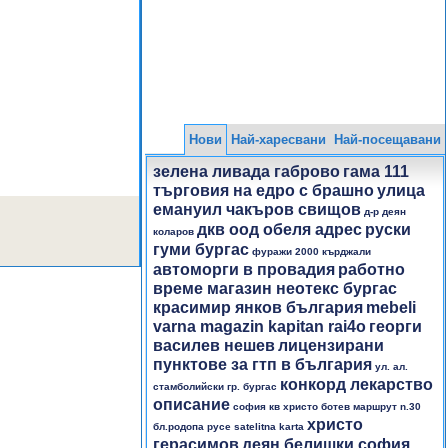
Нови
Най-харесвани
Най-посещавани
зелена ливада габрово
гама 111
търговия на едро с брашно
улица
емануил чакъров свищов
д-р деян
дкв оод обеля адрес
руски
коларов
гуми бургас
фуражи 2000 кърджали
автоморги в провадия
работно
време магазин неотекс бургас
красимир янков българия
mebeli
varna magazin kapitan rai4o
георги
василев нешев
лицензирани
пунктове за гтп в българия
ул. ал.
конкорд лекарство
стамболийски гр. бургас
описание
софия кв христо ботев маршрут n.30
христо
бл.родопа русе satelitna karta
герасимов
деян белишки софия