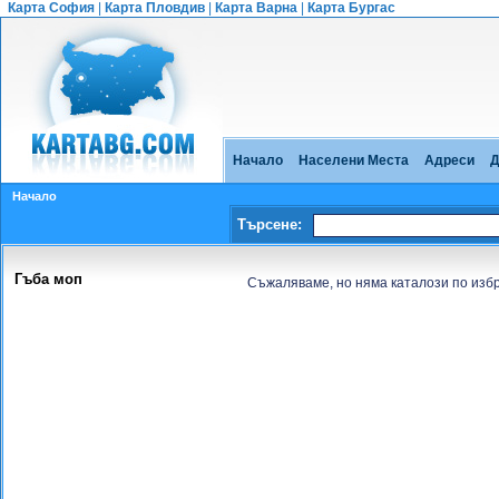
Карта София
|
Карта Пловдив
|
Карта Варна
|
Карта Бургас
Начало
Населени Места
Адреси
Д
Начало
Търсене:
Гъба моп
Съжаляваме, но няма каталози по изб