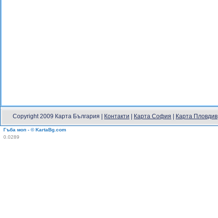
Copyright 2009 Карта България |
Контакти
|
Карта София
|
Карта Пловдив
Гъба моп - © KartaBg.com
0.0289