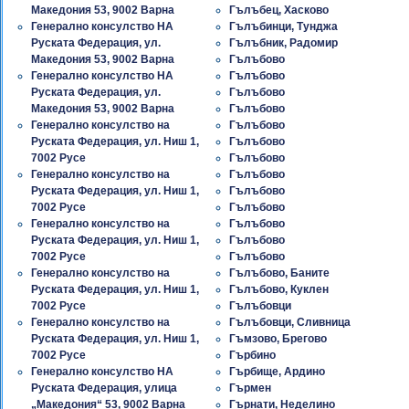
Македония 53, 9002 Варна
Гълъбец, Хасково
Генерално консулство НА
Гълъбинци, Тунджа
Руската Федерация, ул.
Гълъбник, Радомир
Македония 53, 9002 Варна
Гълъбово
Генерално консулство НА
Гълъбово
Руската Федерация, ул.
Гълъбово
Македония 53, 9002 Варна
Гълъбово
Генерално консулство на
Гълъбово
Руската Федерация, ул. Ниш 1,
Гълъбово
7002 Русе
Гълъбово
Генерално консулство на
Гълъбово
Руската Федерация, ул. Ниш 1,
Гълъбово
7002 Русе
Гълъбово
Генерално консулство на
Гълъбово
Руската Федерация, ул. Ниш 1,
Гълъбово
7002 Русе
Гълъбово
Генерално консулство на
Гълъбово, Баните
Руската Федерация, ул. Ниш 1,
Гълъбово, Куклен
7002 Русе
Гълъбовци
Генерално консулство на
Гълъбовци, Сливница
Руската Федерация, ул. Ниш 1,
Гъмзово, Брегово
7002 Русе
Гърбино
Генерално консулство НА
Гърбище, Ардино
Руската Федерация, улица
Гърмен
„Македония“ 53, 9002 Варна
Гърнати, Неделино