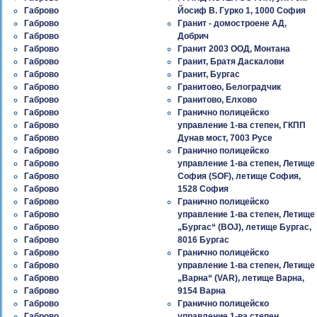
Габрово
Йосиф В. Гурко 1, 1000 София
Габрово
Гранит - домостроене АД,
Габрово
Добрич
Габрово
Гранит 2003 ООД, Монтана
Габрово
Гранит, Братя Даскалови
Габрово
Гранит, Бургас
Габрово
Гранитово, Белоградчик
Габрово
Гранитово, Елхово
Габрово
Гранично полицейско
Габрово
управление 1-ва степен, ГКПП
Габрово
Дунав мост, 7003 Русе
Габрово
Гранично полицейско
Габрово
управление 1-ва степен, Летище
Габрово
София (SOF), летище София,
Габрово
1528 София
Габрово
Гранично полицейско
Габрово
управление 1-ва степен, Летище
Габрово
„Бургас“ (BOJ), летище Бургас,
Габрово
8016 Бургас
Габрово
Гранично полицейско
Габрово
управление 1-ва степен, Летище
Габрово
„Варна“ (VAR), летище Варна,
Габрово
9154 Варна
Габрово
Гранично полицейско
Габрово
управление 1-ва степен,