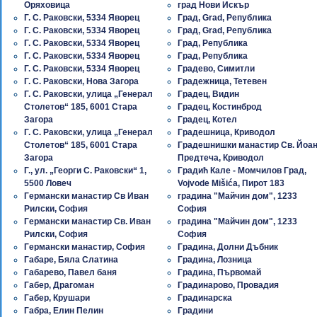
Оряховица
град Нови Искър
Г. С. Раковски, 5334 Яворец
Град, Grad, Република
Г. С. Раковски, 5334 Яворец
Град, Grad, Република
Г. С. Раковски, 5334 Яворец
Град, Република
Г. С. Раковски, 5334 Яворец
Град, Република
Г. С. Раковски, 5334 Яворец
Градево, Симитли
Г. С. Раковски, Нова Загора
Градежница, Тетевен
Г. С. Раковски, улица „Генерал
Градец, Видин
Столетов“ 185, 6001 Стара
Градец, Костинброд
Загора
Градец, Котел
Г. С. Раковски, улица „Генерал
Градешница, Криводол
Столетов“ 185, 6001 Стара
Градешнишки манастир Св. Йоа
Загора
Предтеча, Криводол
Г., ул. „Георги С. Раковски“ 1,
Градић Кале - Момчилов Град,
5500 Ловеч
Vojvode Mišića, Пирот 183
Гeрмански манастир Св Иван
градина "Майчин дом", 1233
Рилски, София
София
Гeрмански манастир Св. Иван
градина "Майчин дом", 1233
Рилски, София
София
Гeрмански манастир, София
Градина, Долни Дъбник
Габаре, Бяла Слатина
Градина, Лозница
Габарево, Павел баня
Градина, Първомай
Габер, Драгоман
Градинарово, Провадия
Габер, Крушари
Градинарска
Габра, Елин Пелин
Градини