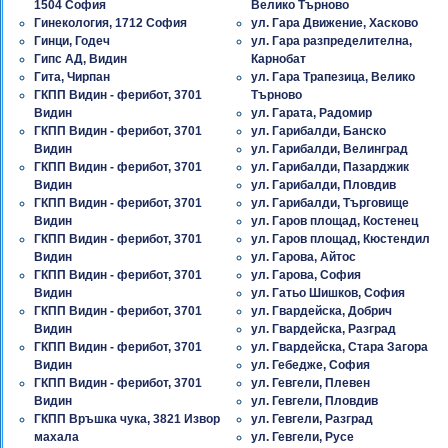
1504 София
Велико Търново
Гинекология, 1712 София
ул. Гара Движение, Хасково
Гинци, Годеч
ул. Гара разпределителна,
Гипс АД, Видин
Карнобат
Гита, Чирпан
ул. Гара Трапезица, Велико
ГКПП Видин - ферибот, 3701
Търново
Видин
ул. Гарата, Радомир
ГКПП Видин - ферибот, 3701
ул. Гарибалди, Банско
Видин
ул. Гарибалди, Велинград
ГКПП Видин - ферибот, 3701
ул. Гарибалди, Пазарджик
Видин
ул. Гарибалди, Пловдив
ГКПП Видин - ферибот, 3701
ул. Гарибалди, Търговище
Видин
ул. Гаров площад, Костенец
ГКПП Видин - ферибот, 3701
ул. Гаров площад, Кюстендил
Видин
ул. Гарова, Айтос
ГКПП Видин - ферибот, 3701
ул. Гарова, София
Видин
ул. Гатьо Шишков, София
ГКПП Видин - ферибот, 3701
ул. Гвардейска, Добрич
Видин
ул. Гвардейска, Разград
ГКПП Видин - ферибот, 3701
ул. Гвардейска, Стара Загора
Видин
ул. Гебедже, София
ГКПП Видин - ферибот, 3701
ул. Гевгели, Плевен
Видин
ул. Гевгели, Пловдив
ГКПП Връшка чука, 3821 Извор
ул. Гевгели, Разград
махала
ул. Гевгели, Русе