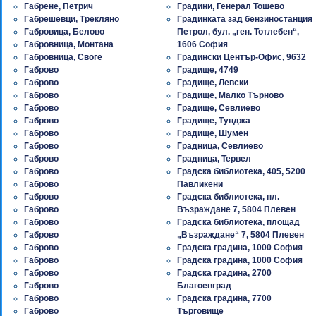
Габрене, Петрич
Градини, Генерал Тошево
Габрешевци, Трекляно
Градинката зад бензиностанция
Габровица, Белово
Петрол, бул. „ген. Тотлебен“,
Габровница, Монтана
1606 София
Габровница, Своге
Градински Център-Офис, 9632
Габрово
Градище, 4749
Габрово
Градище, Левски
Габрово
Градище, Малко Търново
Габрово
Градище, Севлиево
Габрово
Градище, Тунджа
Габрово
Градище, Шумен
Габрово
Градница, Севлиево
Габрово
Градница, Тервел
Габрово
Градска библиотека, 405, 5200
Габрово
Павликени
Габрово
Градска библиотека, пл.
Габрово
Възраждане 7, 5804 Плевен
Габрово
Градска библиотека, площад
Габрово
„Възраждане“ 7, 5804 Плевен
Габрово
Градска градина, 1000 София
Габрово
Градска градина, 1000 София
Габрово
Градска градина, 2700
Габрово
Благоевград
Габрово
Градска градина, 7700
Габрово
Търговище