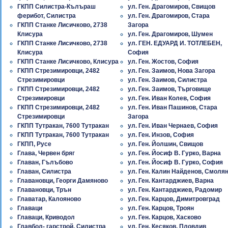
ГКПП Силистра-Кълъраш
ул. Ген. Драгомиров, Свищов
ферибот, Силистра
ул. Ген. Драгомиров, Стара
ГКПП Станке Лисичково, 2738
Загора
Клисура
ул. Ген. Драгомиров, Шумен
ГКПП Станке Лисичково, 2738
ул. ГЕН. ЕДУАРД И. ТОТЛЕБЕН,
Клисура
София
ГКПП Станке Лисичково, Клисура
ул. Ген. Жостов, София
ГКПП Стрезимировци, 2482
ул. Ген. Заимов, Нова Загора
Стрезимировци
ул. Ген. Заимов, Силистра
ГКПП Стрезимировци, 2482
ул. Ген. Заимов, Търговище
Стрезимировци
ул. Ген. Иван Колев, София
ГКПП Стрезимировци, 2482
ул. Ген. Иван Пашинов, Стара
Стрезимировци
Загора
ГКПП Тутракан, 7600 Тутракан
ул. Ген. Иван Чернаев, София
ГКПП Тутракан, 7600 Тутракан
ул. Ген. Инзов, София
ГКПП, Русе
ул. Ген. Йолшин, Свищов
Глава, Червен бряг
ул. Ген. Йосиф В. Гурко, Варна
Главан, Гълъбово
ул. Ген. Йосиф В. Гурко, София
Главан, Силистра
ул. Ген. Калин Найденов, Смоля
Главановци, Георги Дамяново
ул. Ген. Кантарджиев, Варна
Главановци, Трън
ул. Ген. Кантарджиев, Радомир
Главатар, Калояново
ул. Ген. Карцов, Димитровград
Главаци
ул. Ген. Карцов, Троян
Главаци, Криводол
ул. Ген. Карцов, Хасково
Главбол- гарстрой, Силистра
ул. Ген. Кесяков, Пловдив