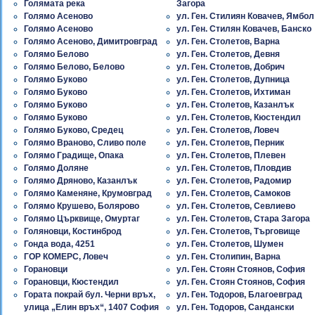
Голямата река
Загора
Голямо Асеново
ул. Ген. Стилиян Ковачев, Ямбол
Голямо Асеново
ул. Ген. Стилян Ковачев, Банско
Голямо Асеново, Димитровград
ул. Ген. Столетов, Варна
Голямо Белово
ул. Ген. Столетов, Девня
Голямо Белово, Белово
ул. Ген. Столетов, Добрич
Голямо Буково
ул. Ген. Столетов, Дупница
Голямо Буково
ул. Ген. Столетов, Ихтиман
Голямо Буково
ул. Ген. Столетов, Казанлък
Голямо Буково
ул. Ген. Столетов, Кюстендил
Голямо Буково, Средец
ул. Ген. Столетов, Ловеч
Голямо Враново, Сливо поле
ул. Ген. Столетов, Перник
Голямо Градище, Опака
ул. Ген. Столетов, Плевен
Голямо Доляне
ул. Ген. Столетов, Пловдив
Голямо Дряново, Казанлък
ул. Ген. Столетов, Радомир
Голямо Каменяне, Крумовград
ул. Ген. Столетов, Самоков
Голямо Крушево, Болярово
ул. Ген. Столетов, Севлиево
Голямо Църквище, Омуртаг
ул. Ген. Столетов, Стара Загора
Голяновци, Костинброд
ул. Ген. Столетов, Търговище
Гонда вода, 4251
ул. Ген. Столетов, Шумен
ГОР КОМЕРС, Ловеч
ул. Ген. Столипин, Варна
Горановци
ул. Ген. Стоян Стоянов, София
Горановци, Кюстендил
ул. Ген. Стоян Стоянов, София
Гората покрай бул. Черни връх,
ул. Ген. Тодоров, Благоевград
улица „Елин връх“, 1407 София
ул. Ген. Тодоров, Сандански