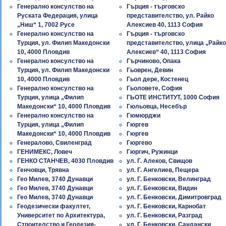
Генерално консулство на
Гърция - търговско
Руската Федерация, улица
представителство, ул. Райко
„Ниш“ 1, 7002 Русе
Алексиев 40, 1113 София
Генерално консулство на
Гърция - търговско
Турция, ул. Филип Македонски
представителство, улица „Райко
10, 4000 Пловдив
Алексиев“ 40, 1113 София
Генерално консулство на
Гърчиново, Опака
Турция, ул. Филип Македонски
Гьоврен, Девин
10, 4000 Пловдив
Гьол дере, Костенец
Генерално консулство на
Гьоловете, София
Турция, улица „Филип
ГЬОТЕ ИНСТИТУТ, 1000 София
Македонски“ 10, 4000 Пловдив
Гюльовца, Несебър
Генерално консулство на
Гюмюрджи
Турция, улица „Филип
Гюргев
Македонски“ 10, 4000 Пловдив
Гюргев
Генералово, Свиленград
Гюргево
ГЕНИМЕКС, Ловеч
Гюргич, Ружинци
ГЕНКО СТАНЧЕВ, 4030 Пловдив
ул. Г. Алеков, Свищов
Генчовци, Трявна
ул. Г. Ангелиев, Пещера
Гео Милев, 3740 Дунавци
ул. Г. Бенковски, Велинград
Гео Милев, 3740 Дунавци
ул. Г. Бенковски, Видин
Гео Милев, 3740 Дунавци
ул. Г. Бенковски, Димитровград
Геодезически факултет,
ул. Г. Бенковски, Карнобат
Университет по Архитектура,
ул. Г. Бенковски, Разград
Строителство и Геодезия-
ул. Г. Бенковски, Сандански