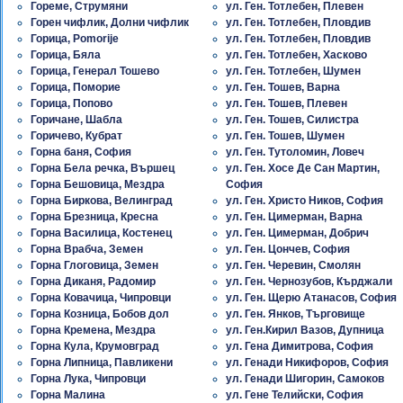
Гореме, Струмяни
ул. Ген. Тотлебен, Плевен
Горен чифлик, Долни чифлик
ул. Ген. Тотлебен, Пловдив
Горица, Pomorije
ул. Ген. Тотлебен, Пловдив
Горица, Бяла
ул. Ген. Тотлебен, Хасково
Горица, Генерал Тошево
ул. Ген. Тотлебен, Шумен
Горица, Поморие
ул. Ген. Тошев, Варна
Горица, Попово
ул. Ген. Тошев, Плевен
Горичане, Шабла
ул. Ген. Тошев, Силистра
Горичево, Кубрат
ул. Ген. Тошев, Шумен
Горна баня, София
ул. Ген. Тутоломин, Ловеч
Горна Бела речка, Вършец
ул. Ген. Хосе Де Сан Мартин,
Горна Бешовица, Мездра
София
Горна Биркова, Велинград
ул. Ген. Христо Ников, София
Горна Брезница, Кресна
ул. Ген. Цимерман, Варна
Горна Василица, Костенец
ул. Ген. Цимерман, Добрич
Горна Врабча, Земен
ул. Ген. Цончев, София
Горна Глоговица, Земен
ул. Ген. Черевин, Смолян
Горна Диканя, Радомир
ул. Ген. Чернозубов, Кърджали
Горна Ковачица, Чипровци
ул. Ген. Щерю Атанасов, София
Горна Козница, Бобов дол
ул. Ген. Янков, Търговище
Горна Кремена, Мездра
ул. Ген.Кирил Вазов, Дупница
Горна Кула, Крумовград
ул. Гена Димитрова, София
Горна Липница, Павликени
ул. Генади Никифоров, София
Горна Лука, Чипровци
ул. Генади Шигорин, Самоков
Горна Малина
ул. Гене Телийски, София