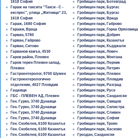
1618 София
Гробищен парк, Ботевград
Гараж на таксита "Такси - С -
Гробищен парк, Бургас
експрес", улица „Житница“ 23,
Гробищен парк, Бургас
1618 София
Гробищен парк, Враца
Гараж, 1680 София
Гробищен парк, Габрово
Гаражи, Враца
Гробищен парк, Горна Оряховица
Гарван, 5780
Гробищен парк, Добрич
Гарван, Габрово
Гробищен парк, Казанлък
Гарван, Ситово
Гробищен парк, Кърджали
Гарванов камък, 4530
Гробищен парк, Ловеч
Гаров район, Плевен
Гробищен парк, Монтана
Гаров терен Плевен-запад,
Гробищен парк, Перник
Плевен
Гробищен парк, Петрич
Гастроентеролог, 9700 Шумен
Гробищен парк, Плевен
Гастроентерологично
Гробищен парк, Пловдив
отделение, 4027 Пловдив
Гробищен парк, Разград
Гащевци
Гробищен парк, Русе
ГБС - ПЛЕВЕН АД, Плевен
Гробищен парк, Сандански
Ген. Гурко, 3740 Дунавци
Гробищен парк, Свищов
Ген. Гурко, 3740 Дунавци
Гробищен парк, Силистра
Ген. Гурко, 3740 Дунавци
Гробищен парк, Сливен
Ген. Гурко, 3740 Дунавци
Гробищен парк, София
Ген. Скобелев, 6100 Казанлък
Гробищен парк, Троян
Ген. Скобелев, 6100 Казанлък
Гробищен парк, Хасково
Ген. Скобелев, 6100 Казанлък
Гроздан, Сандански