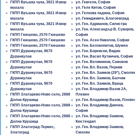
ГКПП Връшка чука, 3821 Извор
ул. Гевгели, София
махала
ул. Геле Китов, София
ГКПП Връшка чука, 3821 Извор
ул. Гелкова падина, София
махала
ул. Гемиджиите, Благоевград
ГКПП Връшка чука, 3821 Извор
ул. Ген. Адрианов, Силистра
махала
ул. Ген. Александър В. Суворов,
ГКПП Гюешево, 2570 Гюешево
София
ГКПП Гюешево, 2570 Гюешево
ул. Ген. Асен Николов, София
ГКПП Гюешево, 2570 Гюешево
ул. Ген. Белокопитов, Шумен
ГКПП Дуранкулак, 9670
ул. Ген. Боревски, Видин
Дуранкулак
ул. Ген. Васил Кутинчев, София
ГКПП Дуранкулак, 9670
ул. Ген. Велиминов, Самоков
Дуранкулак
ул. Ген. Вл. Вазов, Перник
ГКПП Дуранкулак, 9670
ул. Ген. Вл. Заимов (29*), Смоля
Дуранкулак
ул. Ген. Вл. Заимов, Балчик
ГКПП Дуранкулак, 9670
ул. Ген. Вл. Заимов, Враца
Дуранкулак
ул. Ген. Владимир Вазов 2A,
ГКПП Златарево-Ново село, 2888
Плевен
Долна Крушица
ул. Ген. Владимир Вазов, Плеве
ГКПП Златарево-Ново село, 2888
ул. Ген. Владимир Динчев,
Долна Крушица
София
ГКПП Златарево-Ново село, 2888
ул. Ген. Владимир Заимов,
Долна Крушица
Кюстендил
ГКПП Златоград-Термес,
ул. Ген. Владимир Заимов,
Златоград
Смолян