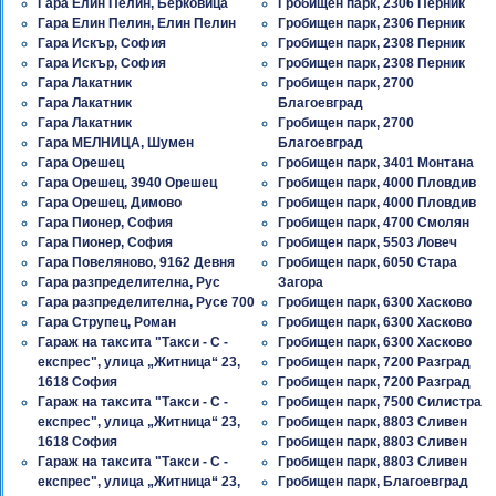
Гара Елин Пелин, Берковица
Гробищен парк, 2306 Перник
Гара Елин Пелин, Елин Пелин
Гробищен парк, 2306 Перник
Гара Искър, София
Гробищен парк, 2308 Перник
Гара Искър, София
Гробищен парк, 2308 Перник
Гара Лакатник
Гробищен парк, 2700
Гара Лакатник
Благоевград
Гара Лакатник
Гробищен парк, 2700
Гара МЕЛНИЦА, Шумен
Благоевград
Гара Орешец
Гробищен парк, 3401 Монтана
Гара Орешец, 3940 Орешец
Гробищен парк, 4000 Пловдив
Гара Орешец, Димово
Гробищен парк, 4000 Пловдив
Гара Пионер, София
Гробищен парк, 4700 Смолян
Гара Пионер, София
Гробищен парк, 5503 Ловеч
Гара Повеляново, 9162 Девня
Гробищен парк, 6050 Стара
Гара разпределителна, Рус
Загора
Гара разпределителна, Русе 700
Гробищен парк, 6300 Хасково
Гара Струпец, Роман
Гробищен парк, 6300 Хасково
Гараж на таксита "Такси - С -
Гробищен парк, 6300 Хасково
експрес", улица „Житница“ 23,
Гробищен парк, 7200 Разград
1618 София
Гробищен парк, 7200 Разград
Гараж на таксита "Такси - С -
Гробищен парк, 7500 Силистра
експрес", улица „Житница“ 23,
Гробищен парк, 8803 Сливен
1618 София
Гробищен парк, 8803 Сливен
Гараж на таксита "Такси - С -
Гробищен парк, 8803 Сливен
експрес", улица „Житница“ 23,
Гробищен парк, Благоевград