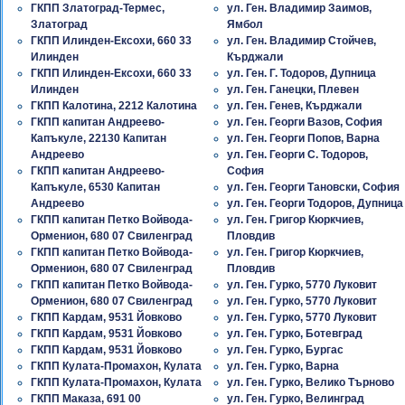
ГКПП Златоград-Термес,
ул. Ген. Владимир Заимов,
Златоград
Ямбол
ГКПП Илинден-Ексохи, 660 33
ул. Ген. Владимир Стойчев,
Илинден
Кърджали
ГКПП Илинден-Ексохи, 660 33
ул. Ген. Г. Тодоров, Дупница
Илинден
ул. Ген. Ганецки, Плевен
ГКПП Калотина, 2212 Калотина
ул. Ген. Генев, Кърджали
ГКПП капитан Андреево-
ул. Ген. Георги Вазов, София
Капъкуле, 22130 Капитан
ул. Ген. Георги Попов, Варна
Андреево
ул. Ген. Георги С. Тодоров,
ГКПП капитан Андреево-
София
Капъкуле, 6530 Капитан
ул. Ген. Георги Тановски, София
Андреево
ул. Ген. Георги Тодоров, Дупница
ГКПП капитан Петко Войвода-
ул. Ген. Григор Кюркчиев,
Орменион, 680 07 Свиленград
Пловдив
ГКПП капитан Петко Войвода-
ул. Ген. Григор Кюркчиев,
Орменион, 680 07 Свиленград
Пловдив
ГКПП капитан Петко Войвода-
ул. Ген. Гурко, 5770 Луковит
Орменион, 680 07 Свиленград
ул. Ген. Гурко, 5770 Луковит
ГКПП Кардам, 9531 Йовково
ул. Ген. Гурко, 5770 Луковит
ГКПП Кардам, 9531 Йовково
ул. Ген. Гурко, Ботевград
ГКПП Кардам, 9531 Йовково
ул. Ген. Гурко, Бургас
ГКПП Кулата-Промахон, Кулата
ул. Ген. Гурко, Варна
ГКПП Кулата-Промахон, Кулата
ул. Ген. Гурко, Велико Търново
ГКПП Маказа, 691 00
ул. Ген. Гурко, Велинград