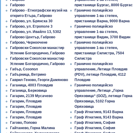
Габрово
пристанище Бургас, 8000 Бургас
Габрово - Етнографски музей на
Гранично полицейско
открито Етъра, Габрово
управление 1-ва степен,
Габрово, ул. Брянска 30
пристанище Варна, 9000 Варна
Габрово, ул. Етрополе 3
Гранично полицейско
Габрово, ул. Ивайло 13, 5302
управление 1-ва степен,
Габрово Център, Габрово
пристанище Видин, 3700 Видин
Габрово, Черноочене
Гранично полицейско
Габровски Соколски манастир
управление 1-ва степен,
Успение Богородично, Габрово
пристанище Силистра, 7504
Габровски Соколски манастир
Силистра
Успение Богородично, Габрово
Гранично полицейско
Габър, Созопол
управление, Летище Пловдив
Габърница, Ветрино
(PDV), летище Пловдив, 4112
Гаврил Геново, Георги Дамяново
Пловдив
Гаганица, 4003 Пловдив
Гранично полицейско
Гаганица, Берковица
управление, Летище „Горна
Гагарин, 2139 Мусачево
Оряховица“ (GOZ), летище Горна
Гагарин, Пловдив
Оряховица, 5102 Горна
Гагарин, Пловдив
Оряховица
Гагарин, Пловдив
Граф Игнатиев, 9143 Варна
Гагарин, Пловдив
Граф Игнатиев, 9143 Варна
Гагово, Попово
Граф Игнатиев, София
Гайтанево, Горна Малина
Граф Игнатиев, София