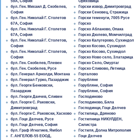
59A, София
Оряховица
бул. Ген. Михаил Д. Скобелев,
Горски извор, Димитровград
София
Горски Сеновец, Стражица
бул. Ген. Николай Г. Столетов
Горски теменуги, 7005 Русе
67A, София
Горско
бул. Ген. Николай Г. Столетов
Горско Абланово, Опака
67A, София
Горско Дюлево, Момчилград
бул. Ген. Николай Г. Столетов,
Горско Калугерово, Сухиндол
София
Горско Косово, Сухиндол
бул. Ген. Николай Г. Столетов,
Горско Косово, Сухиндол
София
Горско Ново село, Златарица
бул. Ген. Скобелев, Плевен
Горско Село, Омуртаг
бул. Ген. Скобелев, Русе
Горско Сливово, Летница
бул. Генерал Арнолди, Монтана
Горталово
бул. Генерал Гурко, Пазарджик
Горубляне
бул. Георги Бенковски,
Горубляне, София
Пазарджик
Горубляне, София
бул. Георги Данчев, Сливен
Господиново
бул. Георги С. Раковски,
Господиново, Бяла
Димитровград
Господинци, Гоце Делчев
бул. Георги С. Раковски, Хасково
Гостилица, Дряново
бул. Гоце Делчев, Русе
Гостилница НИКУЛДЕН,
бул. Гоце Делчев, София
Силистра
бул. Граф Игнатиев, Ямбол
Гостиля, Долна Митрополия
Г. АНГЕЛОВ-55 ЕООД,
Гоце Делчев