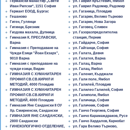
Германски манастир „Свети
ул. Гаврил Кръстевич, Ямбол
Иван Рилски“, 1151 София
ул. Гаврил Радомир, Радомир
Германт ЕООД, Бургас
ул. Гаганица, Пловдив
Гешаново
ул. Гагарин, Велико Търново
Гиген, Гулянци
ул. Гагарин, Нова Загора
Гигинци, Брезник
ул. Гаговец, Сливен
Гиздова махала, Дупница
ул. Газоразпределителна
Гимназия К. ПРЕСЛАВСКИ,
станция, Перник
Варна
ул. Гайдарче, София
Гимназия с Преподаване на
ул. Гайтанци, София
Чужди Езици "Йоан Екзарх",
ул. Галата, Девня
9010 Варна
ул. Галатея, Варна
Гимназия с преподаване на
ул. Галац, Варна
чужди езици, Видин
ул. Галац, Ямбол
ГИМНАЗИЯ С ХУМАНИТАРЕН
ул. Галенит, Кърджали
ПРОФИЛ СВ.СВ.КИРИЛ И
ул. Гали поле, Ямбол
МЕТОДИЙ, 4000 Пловдив
ул. Галилей, Пловдив
ГИМНАЗИЯ С ХУМАНИТАРЕН
ул. Галилео Галилей, София
ПРОФИЛ СВ.СВ.КИРИЛ И
ул. Галиполи, Ямбол
МЕТОДИЙ, 4000 Пловдив
ул. Галичица, София
Гимназия Яне Сандански II ОУ
ул. Галичник, София
Хр. Смирненски, Сандански
ул. Ганчо Георгиев, София
ГИМНАЗИЯ ЯНЕ САНДАНСКИ,
ул. Ганчо Карамаждраков, Русе
2800 Сандански
ул. Ганчо Хардалов, Карнобат
ГИНЕКОЛОГИЧНО ОТДЕЛЕНИЕ,
ул. Гара Велико Търново,