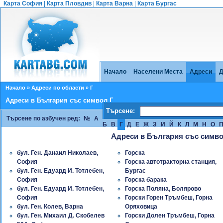
Карта София
|
Карта Пловдив
|
Карта Варна
|
Карта Бургас
Начало
Населени Места
Адреси
Д
Начало
»
Адреси по области
» Г
Адреси в България със символ Г
Търсене:
Търсене по азбучен ред:
№
А
Б
В
Г
Д
Е
Ж
З
И
Й
К
Л
М
Н
О
Адреси в България със симво
бул. Ген. Данаил Николаев,
Горска
София
Горска автотракторна станция,
бул. Ген. Едуард И. Тотлебен,
Бургас
София
Горска барака
бул. Ген. Едуард И. Тотлебен,
Горска Поляна, Болярово
София
Горски Горен Тръмбеш, Горна
бул. Ген. Колев, Варна
Оряховица
бул. Ген. Михаил Д. Скобелев
Горски Долен Тръмбеш, Горна