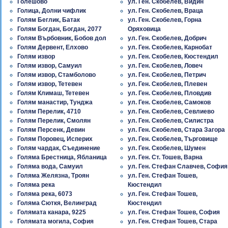
Голешово
ул. Ген. Скобелев, Видин
Голица, Долни чифлик
ул. Ген. Скобелев, Враца
Голям Беглик, Батак
ул. Ген. Скобелев, Горна
Голям Богдан, Богдан, 2077
Оряховица
Голям Върбовник, Бобов дол
ул. Ген. Скобелев, Добрич
Голям Дервент, Елхово
ул. Ген. Скобелев, Карнобат
Голям извор
ул. Ген. Скобелев, Кюстендил
Голям извор, Самуил
ул. Ген. Скобелев, Ловеч
Голям извор, Стамболово
ул. Ген. Скобелев, Петрич
Голям извор, Тетевен
ул. Ген. Скобелев, Плевен
Голям Климаш, Тетевен
ул. Ген. Скобелев, Пловдив
Голям манастир, Тунджа
ул. Ген. Скобелев, Самоков
Голям Перелик, 4710
ул. Ген. Скобелев, Севлиево
Голям Перелик, Смолян
ул. Ген. Скобелев, Силистра
Голям Персенк, Девин
ул. Ген. Скобелев, Стара Загора
Голям Поровец, Исперих
ул. Ген. Скобелев, Търговище
Голям чардак, Съединение
ул. Ген. Скобелев, Шумен
Голяма Брестница, Ябланица
ул. Ген. Ст. Тошев, Варна
Голяма вода, Самуил
ул. Ген. Стефан Славчев, София
Голяма Желязна, Троян
ул. Ген. Стефан Тошев,
Голяма река
Кюстендил
Голяма река, 6073
ул. Ген. Стефан Тошев,
Голяма Сюткя, Велинград
Кюстендил
Голямата канара, 9225
ул. Ген. Стефан Тошев, София
Голямата могила, София
ул. Ген. Стефан Тошев, Стара