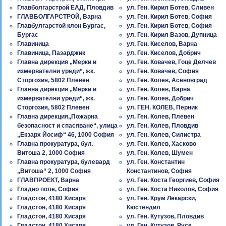
Главболгарстрой ЕАД, Пловдив
ул. Ген. Кирил Ботев, Сливен
ГЛАВБОЛГАРСТРОЙ, Варна
ул. Ген. Кирил Ботев, София
Главбулгарстой клон Бургас,
ул. Ген. Кирил Ботев, София
Бургас
ул. Ген. Кирил Вазов, Дупница
Главиница
ул. Ген. Киселов, Варна
Главиница, Пазарджик
ул. Ген. Киселов, Добрич
Главна дирекция „Мерки и
ул. Ген. Ковачев, Гоце Делчев
измервателни уреди“, жк.
ул. Ген. Ковачев, София
Сторгозия, 5802 Плевен
ул. Ген. Колев, Асеновград
Главна дирекция „Мерки и
ул. Ген. Колев, Варна
измервателни уреди“, жк.
ул. Ген. Колев, Добрич
Сторгозия, 5802 Плевен
ул. ГЕН. КОЛЕВ, Перник
Главна дирекция„Пожарна
ул. Ген. Колев, Плевен
безопасност и спасяване“, улица
ул. Ген. Колев, Пловдив
„Екзарх Йосиф“ 46, 1000 София
ул. Ген. Колев, Силистра
Главна прокуратура, бул.
ул. Ген. Колев, Хасково
Витоша 2, 1000 София
ул. Ген. Колев, Шумен
Главна прокуратура, булевард
ул. Ген. Константин
„Витоша“ 2, 1000 София
Константинов, София
ГЛАВПРОЕКТ, Варна
ул. Ген. Коста Георгиев, София
Гладно поле, София
ул. Ген. Коста Николов, София
Гладстон, 4180 Хисаря
ул. Ген. Крум Лекарски,
Гладстон, 4180 Хисаря
Кюстендил
Гладстон, 4180 Хисаря
ул. Ген. Кутузов, Пловдив
Гладстон, 4180 Хисаря
ул. Ген. Кутузов, Русе