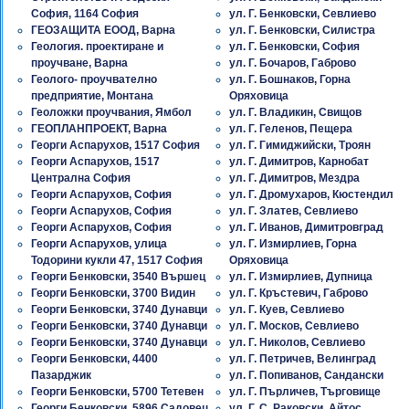
София, 1164 София
ул. Г. Бенковски, Севлиево
ГЕОЗАЩИТА ЕООД, Варна
ул. Г. Бенковски, Силистра
Геология. проектиране и
ул. Г. Бенковски, София
проучване, Варна
ул. Г. Бочаров, Габрово
Геолого- проучвателно
ул. Г. Бошнаков, Горна
предприятие, Монтана
Оряховица
Геоложки проучвания, Ямбол
ул. Г. Владикин, Свищов
ГЕОПЛАНПРОЕКТ, Варна
ул. Г. Геленов, Пещера
Георги Аспарухов, 1517 София
ул. Г. Гимиджийски, Троян
Георги Аспарухов, 1517
ул. Г. Димитров, Карнобат
Централна София
ул. Г. Димитров, Мездра
Георги Аспарухов, София
ул. Г. Дромухаров, Кюстендил
Георги Аспарухов, София
ул. Г. Златев, Севлиево
Георги Аспарухов, София
ул. Г. Иванов, Димитровград
Георги Аспарухов, улица
ул. Г. Измирлиев, Горна
Тодорини кукли 47, 1517 София
Оряховица
Георги Бенковски, 3540 Вършец
ул. Г. Измирлиев, Дупница
Георги Бенковски, 3700 Видин
ул. Г. Кръстевич, Габрово
Георги Бенковски, 3740 Дунавци
ул. Г. Куев, Севлиево
Георги Бенковски, 3740 Дунавци
ул. Г. Москов, Севлиево
Георги Бенковски, 3740 Дунавци
ул. Г. Николов, Севлиево
Георги Бенковски, 4400
ул. Г. Петричев, Велинград
Пазарджик
ул. Г. Попиванов, Сандански
Георги Бенковски, 5700 Тетевен
ул. Г. Пърличев, Търговище
Георги Бенковски, 5896 Садовец
ул. Г. С. Раковски, Айтос