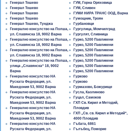
Генерал Тошево
ГУМ, Горна Оряховица
Генерал Тошево
ГУМ, Сливен
Генерал Тошево
ГУМИ НИРА ТРАНС ООД, Варна
Генерал Тошево
Гумощник, Троян
Генерал Тошево, Тунджа
Гурбановци
Генерално консулство на Полша,
Гургулица, Момчилград
ул. Славянска 18, 9002 Варна
Гургулят, Сливница
Генерално консулство на Полша,
Гурко, 5200 Павликени
ул. Славянска 18, 9002 Варна
Гурко, 5200 Павликени
Генерално консулство на Полша,
Гурко, 5200 Павликени
ул. Славянска 18, 9002 Варна
Гурко, 5200 Павликени
Генерално консулство на Полша,
Гурко, 5200 Павликени
улица „Славянска“ 18, 9002
Гурко, 5200 Павликени
Варна
Гурко, 5200 Павликени
Генерално консулство НА
Гурково
Руската Федерация, ул.
Гурково
Македония 53, 9002 Варна
Гурмазово, Божурище
Генерално консулство НА
Гусла, Каолиново
Руската Федерация, ул.
Гуцал, Самоков
Македония 53, 9002 Варна
ГХП Св. Кирил и Методий,
Генерално консулство НА
Пловдив
Руската Федерация, ул.
ГХП „Св. св. Кирил и Методий“,
Македония 53, 9002 Варна
4000 Пловдив
Генерално консулство НА
Гъбата, 6861
Руската Федерация, ул.
Гълъбец, Поморие