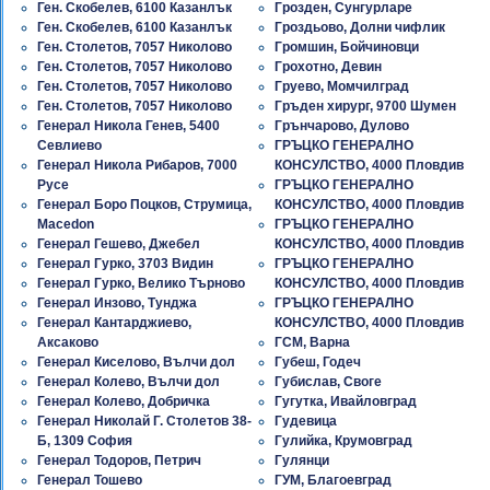
Ген. Скобелев, 6100 Казанлък
Грозден, Сунгурларе
Ген. Скобелев, 6100 Казанлък
Гроздьово, Долни чифлик
Ген. Столетов, 7057 Николово
Громшин, Бойчиновци
Ген. Столетов, 7057 Николово
Грохотно, Девин
Ген. Столетов, 7057 Николово
Груево, Момчилград
Ген. Столетов, 7057 Николово
Гръден хирург, 9700 Шумен
Генeрал Никола Генев, 5400
Грънчарово, Дулово
Севлиево
ГРЪЦКО ГЕНЕРАЛНО
Генeрал Никола Рибаров, 7000
КОНСУЛСТВО, 4000 Пловдив
Русе
ГРЪЦКО ГЕНЕРАЛНО
Генерал Боро Поцков, Струмица,
КОНСУЛСТВО, 4000 Пловдив
Macedon
ГРЪЦКО ГЕНЕРАЛНО
Генерал Гешево, Джебел
КОНСУЛСТВО, 4000 Пловдив
Генерал Гурко, 3703 Видин
ГРЪЦКО ГЕНЕРАЛНО
Генерал Гурко, Велико Търново
КОНСУЛСТВО, 4000 Пловдив
Генерал Инзово, Тунджа
ГРЪЦКО ГЕНЕРАЛНО
Генерал Кантарджиево,
КОНСУЛСТВО, 4000 Пловдив
Аксаково
ГСМ, Варна
Генерал Киселово, Вълчи дол
Губеш, Годеч
Генерал Колево, Вълчи дол
Губислав, Своге
Генерал Колево, Добричка
Гугутка, Ивайловград
Генерал Николай Г. Столетов 38-
Гудевица
Б, 1309 София
Гулийка, Крумовград
Генерал Тодоров, Петрич
Гулянци
Генерал Тошево
ГУМ, Благоевград