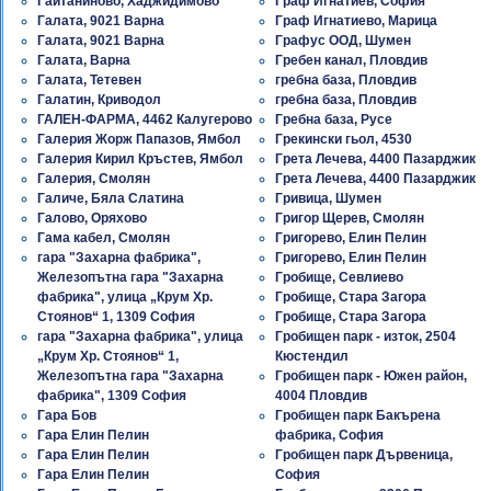
Гайтаниново, Хаджидимово
Граф Игнатиев, София
Галата, 9021 Варна
Граф Игнатиево, Марица
Галата, 9021 Варна
Графус ООД, Шумен
Галата, Варна
Гребен канал, Пловдив
Галата, Тетевен
гребна база, Пловдив
Галатин, Криводол
гребна база, Пловдив
ГАЛЕН-ФАРМА, 4462 Калугерово
Гребна база, Русе
Галерия Жорж Папазов, Ямбол
Грекински гьол, 4530
Галерия Кирил Кръстев, Ямбол
Грета Лечева, 4400 Пазарджик
Галерия, Смолян
Грета Лечева, 4400 Пазарджик
Галиче, Бяла Слатина
Гривица, Шумен
Галово, Оряхово
Григор Щерев, Смолян
Гама кабел, Смолян
Григорево, Елин Пелин
гара "Захарна фабрика",
Григорево, Елин Пелин
Железопътна гара "Захарна
Гробище, Севлиево
фабрика", улица „Крум Хр.
Гробище, Стара Загора
Стоянов“ 1, 1309 София
Гробище, Стара Загора
гара "Захарна фабрика", улица
Гробищен парк - изток, 2504
„Крум Хр. Стоянов“ 1,
Кюстендил
Железопътна гара "Захарна
Гробищен парк - Южен район,
фабрика", 1309 София
4004 Пловдив
Гара Бов
Гробищен парк Бакърена
Гара Елин Пелин
фабрика, София
Гара Елин Пелин
Гробищен парк Дървеница,
Гара Елин Пелин
София