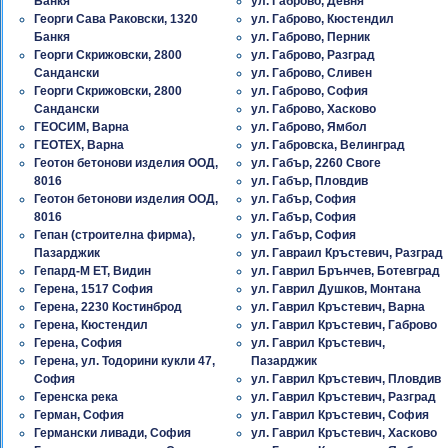
Банкя
ул. Габрово, Девня
Георги Сава Раковски, 1320
ул. Габрово, Кюстендил
Банкя
ул. Габрово, Перник
Георги Скрижовски, 2800
ул. Габрово, Разград
Сандански
ул. Габрово, Сливен
Георги Скрижовски, 2800
ул. Габрово, София
Сандански
ул. Габрово, Хасково
ГЕОСИМ, Варна
ул. Габрово, Ямбол
ГЕОТЕХ, Варна
ул. Габровска, Велинград
Геотон бетонови изделия ООД,
ул. Габър, 2260 Своге
8016
ул. Габър, Пловдив
Геотон бетонови изделия ООД,
ул. Габър, София
8016
ул. Габър, София
Гепан (строителна фирма),
ул. Габър, София
Пазарджик
ул. Гавраил Кръстевич, Разград
Гепард-М ЕТ, Видин
ул. Гаврил Брънчев, Ботевград
Герена, 1517 София
ул. Гаврил Душков, Монтана
Герена, 2230 Костинброд
ул. Гаврил Кръстевич, Варна
Герена, Кюстендил
ул. Гаврил Кръстевич, Габрово
Герена, София
ул. Гаврил Кръстевич,
Герена, ул. Тодорини кукли 47,
Пазарджик
София
ул. Гаврил Кръстевич, Пловдив
Геренска река
ул. Гаврил Кръстевич, Разград
Герман, София
ул. Гаврил Кръстевич, София
Германски ливади, София
ул. Гаврил Кръстевич, Хасково