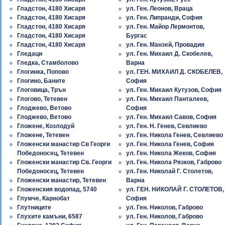
Гладстон, 4180 Хисаря
ул. Ген. Леонов, Враца
Гладстон, 4180 Хисаря
ул. Ген. Липранди, София
Гладстон, 4180 Хисаря
ул. Ген. Майор Лермонтов,
Гладстон, 4180 Хисаря
Бургас
Гладстон, 4180 Хисаря
ул. Ген. Манзей, Провадия
Гледаци
ул. Ген. Михаил Д. Скобелев,
Гледка, Стамболово
Варна
Глогинка, Попово
ул. ГЕН. МИХАИЛ Д. СКОБЕЛЕВ,
Глогино, Баните
София
Глоговица, Трън
ул. Ген. Михаил Кутузов, София
Глогово, Тетевен
ул. Ген. Михаил Панталеев,
Глоджево, Ветово
София
Глоджево, Ветово
ул. Ген. Михаил Савов, София
Гложене, Козлодуй
ул. Ген. Н. Генев, Севлиево
Гложене, Тетевен
ул. Ген. Никола Генев, Севлиево
Гложенски манастир Св Георги
ул. Ген. Никола Генев, София
Победоносец, Тетевен
ул. Ген. Никола Жеков, София
Гложенски манастир Св. Георги
ул. Ген. Никола Рязков, Габрово
Победоносец, Тетевен
ул. Ген. Николай Г. Столетов,
Гложенски манастир, Тетевен
Варна
Гложенския водопад, 5740
ул. ГЕН. НИКОЛАЙ Г. СТОЛЕТОВ,
Глумче, Карнобат
София
Глутниците
ул. Ген. Николов, Габрово
Глухите камъни, 6587
ул. Ген. Николов, Габрово