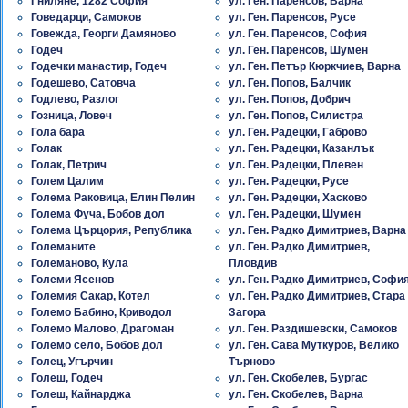
Гниляне, 1282 София
ул. Ген. Паренсов, Варна
Говедарци, Самоков
ул. Ген. Паренсов, Русе
Говежда, Георги Дамяново
ул. Ген. Паренсов, София
Годеч
ул. Ген. Паренсов, Шумен
Годечки манастир, Годеч
ул. Ген. Петър Кюркчиев, Варна
Годешево, Сатовча
ул. Ген. Попов, Балчик
Годлево, Разлог
ул. Ген. Попов, Добрич
Гозница, Ловеч
ул. Ген. Попов, Силистра
Гола бара
ул. Ген. Радецки, Габрово
Голак
ул. Ген. Радецки, Казанлък
Голак, Петрич
ул. Ген. Радецки, Плевен
Голем Цалим
ул. Ген. Радецки, Русе
Голема Раковица, Елин Пелин
ул. Ген. Радецки, Хасково
Голема Фуча, Бобов дол
ул. Ген. Радецки, Шумен
Голема Църцория, Република
ул. Ген. Радко Димитриев, Варна
Големаните
ул. Ген. Радко Димитриев,
Големаново, Кула
Пловдив
Големи Ясенов
ул. Ген. Радко Димитриев, Софи
Големия Сакар, Котел
ул. Ген. Радко Димитриев, Стара
Големо Бабино, Криводол
Загора
Големо Малово, Драгоман
ул. Ген. Раздишевски, Самоков
Големо село, Бобов дол
ул. Ген. Сава Муткуров, Велико
Голец, Угърчин
Търново
Голеш, Годеч
ул. Ген. Скобелев, Бургас
Голеш, Кайнарджа
ул. Ген. Скобелев, Варна