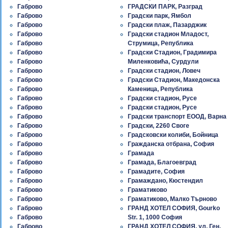
Габрово
ГРАДСКИ ПАРК, Разград
Габрово
Градски парк, Ямбол
Габрово
Градски плаж, Пазарджик
Габрово
Градски стадион Младост,
Габрово
Струмица, Република
Габрово
Градски Стадион, Градимира
Габрово
Миленковића, Сурдули
Габрово
Градски стадион, Ловеч
Габрово
Градски Стадион, Македонска
Габрово
Каменица, Република
Габрово
Градски стадион, Русе
Габрово
Градски стадион, Русе
Габрово
Градски транспорт ЕООД, Варна
Габрово
Градски, 2260 Своге
Габрово
Градсковски колиби, Бойница
Габрово
Гражданска отбрана, София
Габрово
Грамада
Габрово
Грамада, Благоевград
Габрово
Грамадите, София
Габрово
Грамаждано, Кюстендил
Габрово
Граматиково
Габрово
Граматиково, Малко Търново
Габрово
ГРАНД ХОТЕЛ СОФИЯ, Gourko
Габрово
Str. 1, 1000 София
Габрово
ГРАНД ХОТЕЛ СОФИЯ, ул. Ген.