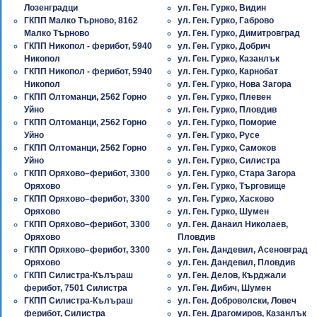
Лозенградци
ул. Ген. Гурко, Видин
ГКПП Малко Търново, 8162
ул. Ген. Гурко, Габрово
Малко Търново
ул. Ген. Гурко, Димитровград
ГКПП Никопол - ферибот, 5940
ул. Ген. Гурко, Добрич
Никопол
ул. Ген. Гурко, Казанлък
ГКПП Никопол - ферибот, 5940
ул. Ген. Гурко, Карнобат
Никопол
ул. Ген. Гурко, Нова Загора
ГКПП Олтоманци, 2562 Горно
ул. Ген. Гурко, Плевен
Уйно
ул. Ген. Гурко, Пловдив
ГКПП Олтоманци, 2562 Горно
ул. Ген. Гурко, Поморие
Уйно
ул. Ген. Гурко, Русе
ГКПП Олтоманци, 2562 Горно
ул. Ген. Гурко, Самоков
Уйно
ул. Ген. Гурко, Силистра
ГКПП Оряхово–ферибот, 3300
ул. Ген. Гурко, Стара Загора
Оряхово
ул. Ген. Гурко, Търговище
ГКПП Оряхово–ферибот, 3300
ул. Ген. Гурко, Хасково
Оряхово
ул. Ген. Гурко, Шумен
ГКПП Оряхово–ферибот, 3300
ул. Ген. Данаил Николаев,
Оряхово
Пловдив
ГКПП Оряхово–ферибот, 3300
ул. Ген. Дандевил, Асеновград
Оряхово
ул. Ген. Дандевил, Пловдив
ГКПП Силистра-Кълъраш
ул. Ген. Делов, Кърджали
ферибот, 7501 Силистра
ул. Ген. Дибич, Шумен
ГКПП Силистра-Кълъраш
ул. Ген. Доброволски, Ловеч
ферибот, Силистра
ул. Ген. Драгомиров, Казанлък