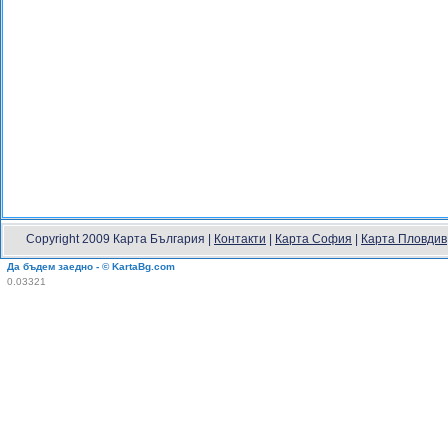
Copyright 2009 Карта България |
Контакти
|
Карта София
|
Карта Пловдив
Да бъдем заедно - © KartaBg.com
0.03321