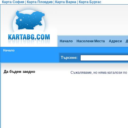
Карта София
|
Карта Пловдив
|
Карта Варна
|
Карта Бургас
Начало
Населени Места
Адреси
Д
Начало
Търсене:
Да бъдем заедно
Съжаляваме, но няма каталози по