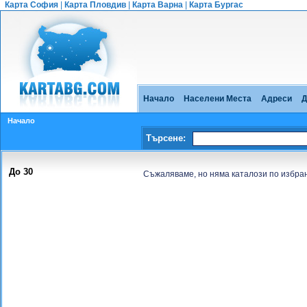
Карта София
|
Карта Пловдив
|
Карта Варна
|
Карта Бургас
Начало
Населени Места
Адреси
Д
Начало
Търсене:
До 30
Съжаляваме, но няма каталози по избра