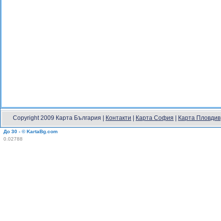
Copyright 2009 Карта България |
Контакти
|
Карта София
|
Карта Пловдив
До 30 - © KartaBg.com
0.02788