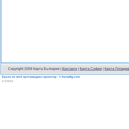
Copyright 2009 Карта България |
Контакти
|
Карта София
|
Карта Пловди
Еpson eh dm3 мултимедиен проектор - © KartaBg.com
0.02833