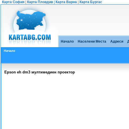
Карта София
|
Карта Пловдив
|
Карта Варна
|
Карта Бургас
Начало
Населени Места
Адреси
Начало
Еpson eh dm3 мултимедиен проектор