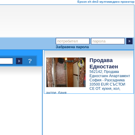
Еpson eh dm3 мултимедиен проектор
Забравена парола
Продава
Едностаен
562142; Продава
Апартамент
Едностаен Апартамент
София -
София - Разсадника
33500 EUR СЪСТОИ
Разсадника...
СЕ ОТ: кухня, хол,
антре, баня...
виж повече