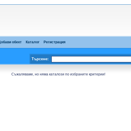
Добави обект
Каталог
Регистрация
Търсене:
Съжаляваме, но няма каталози по избраните критерии!