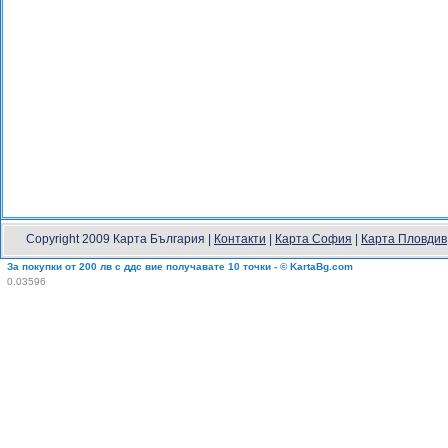
Copyright 2009 Карта България |
Контакти
|
Карта София
|
Карта Пловдив
За покупки от 200 лв с ддс вие получавате 10 точки - © KartaBg.com
0.03596