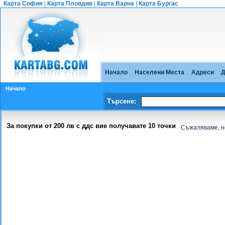
Карта София
|
Карта Пловдив
|
Карта Варна
|
Карта Бургас
Начало
Населени Места
Адреси
Д
Начало
Търсене:
За покупки от 200 лв с ддс вие получавате 10 точки
Съжаляваме, н