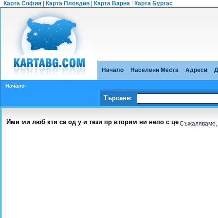
Карта София
|
Карта Пловдив
|
Карта Варна
|
Карта Бургас
Начало
Населени Места
Адреси
Д
Начало
Търсене:
Ими ми люб кти са од у и тези пр вторим ни непо с це
Съжаляваме, 