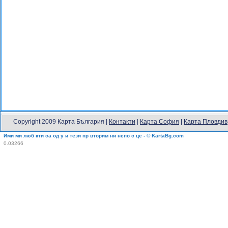
Copyright 2009 Карта България |
Контакти
|
Карта София
|
Карта Пловдив
Ими ми люб кти са од у и тези пр вторим ни непо с це - © KartaBg.com
0.03266