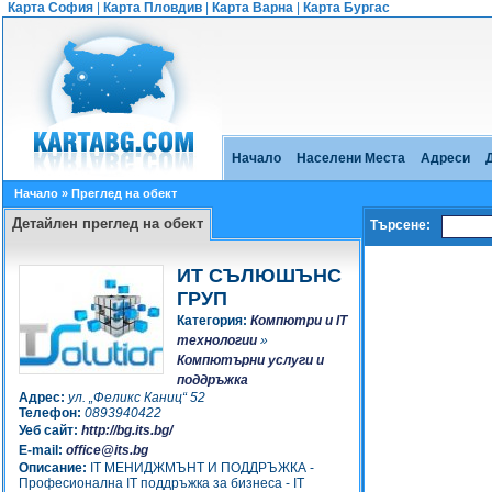
Карта София
|
Карта Пловдив
|
Карта Варна
|
Карта Бургас
Начало
Населени Места
Адреси
Начало
» Преглед на обект
Детайлен преглед на обект
Търсене:
ИТ СЪЛЮШЪНС
ГРУП
Категория:
Компютри и IT
технологии
»
Компютърни услуги и
поддръжка
Адрес:
ул. „Феликс Каниц“ 52
Телефон:
0893940422
Уеб сайт:
http://bg.its.bg/
E-mail:
office@its.bg
Описание:
IT МЕНИДЖМЪНТ И ПОДДРЪЖКА -
Професионална IT поддръжка за бизнеса - IT