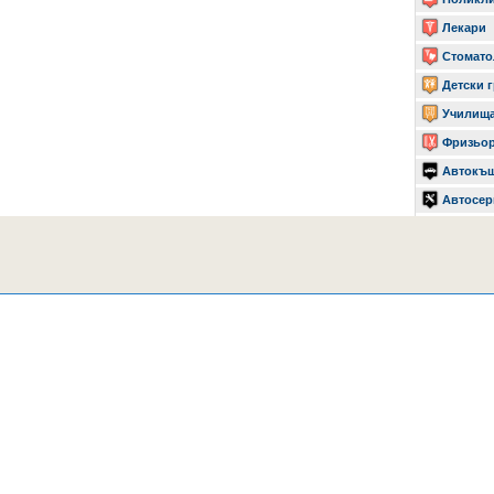
Лекари
Стомато
Детски 
Училищ
Фризьо
Автокъ
Автосер