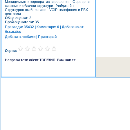
Мениджмънт и корпоративни решения - Сървърни
системи и облачни структури - Уебдизайн -
Структурно окабеляване - VOIP телефония и PBX
централи
Обща оценка:
3
Брой оценители:
35
Прегледи: 35432 | Коментари: 0 | Добавено от:
itscatalog
Добави в любими
|
Принтирай
Оцени:
Направи този обект ТОП/ВИП. Виж как >>