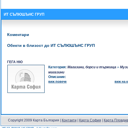
ИТ СЪЛЮШЪНС ГРУП
Коментари
Обекти в близост до ИТ СЪЛЮШЪНС ГРУП
ГЕГА НЮ
Категория:
Магазини, борси и тържища
»
Муз
магазини
Описание:
виж повече
виж на к
Copyright 2009 Карта България |
Контакти
|
Карта София
|
Карта Пловди