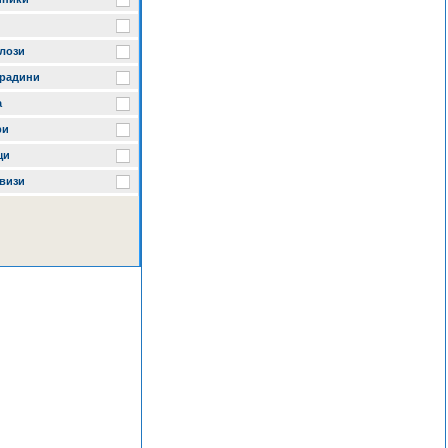
лози
градини
а
ри
щи
визи