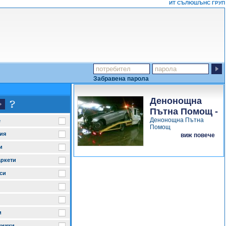
ИТ СЪЛЮШЪНС ГРУП
Забравена парола
Денонощна
Пътна Помощ -
Денонощна Пътна
Wind & Fire...
е
Помощ
ия
виж повече
и
ркети
си
и
иники