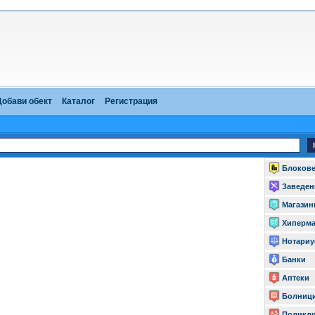
Добави обект
Каталог
Регистрация
Блоков
Заведен
Магазин
Хиперма
Нотариу
Банки
Аптеки
Болниц
Поликл