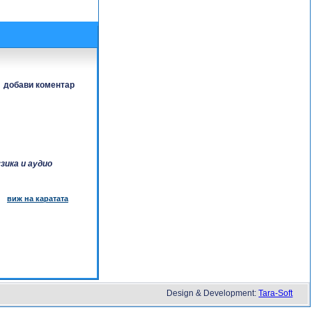
добави коментар
зика и аудио
виж на каратата
Design & Development:
Tara-Soft