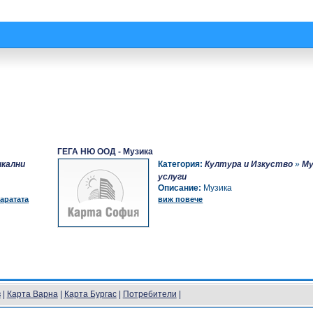
ГЕГА НЮ ООД - Музика
икални
Категория:
Култура и Изкуство
»
Му
услуги
Описание:
Музика
аратата
виж повече
в
|
Карта Варна
|
Карта Бургас
|
Потребители
|