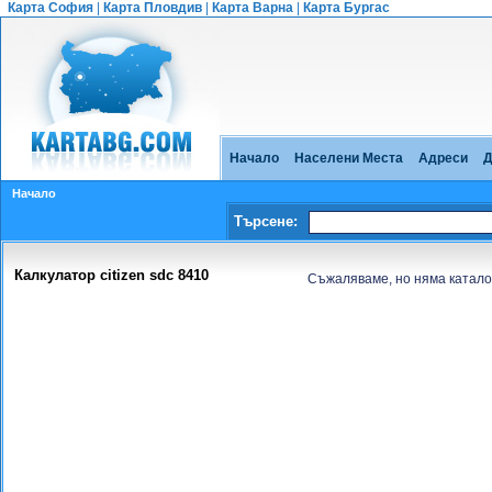
Карта София
|
Карта Пловдив
|
Карта Варна
|
Карта Бургас
Начало
Населени Места
Адреси
Д
Начало
Търсене:
Калкулатор citizen sdc 8410
Съжаляваме, но няма катало