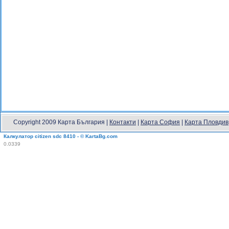
Copyright 2009 Карта България |
Контакти
|
Карта София
|
Карта Пловдив
Калкулатор citizen sdc 8410 - © KartaBg.com
0.0339