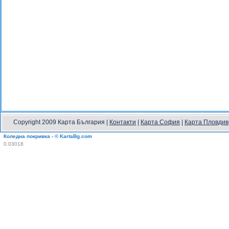
Copyright 2009 Карта България |
Контакти
|
Карта София
|
Карта Пловдив
Коледна покривка - © KartaBg.com
0.03018