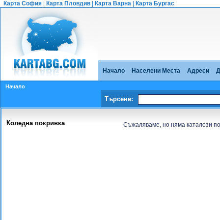
Карта София
|
Карта Пловдив
|
Карта Варна
|
Карта Бургас
Начало
Населени Места
Адреси
Д
Начало
Търсене:
Коледна покривка
Съжаляваме, но няма каталози по