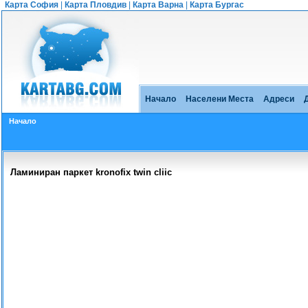
Карта София
|
Карта Пловдив
|
Карта Варна
|
Карта Бургас
Начало
Населени Места
Адреси
Начало
Ламиниран паркет kronofix twin cliic