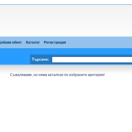
Добави обект
Каталог
Регистрация
Търсене:
Съжаляваме, но няма каталози по избраните критерии!