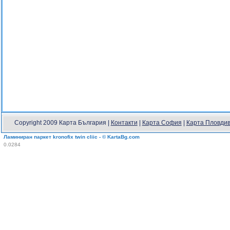
Copyright 2009 Карта България |
Контакти
|
Карта София
|
Карта Пловди
Ламиниран паркет kronofix twin cliic - © KartaBg.com
0.0284