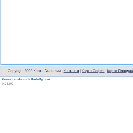
Copyright 2009 Карта България |
Контакти
|
Карта София
|
Карта Пловдив
Легло transform - © KartaBg.com
0.03262