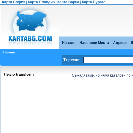
Карта София
|
Карта Пловдив
|
Карта Варна
|
Карта Бургас
Начало
Населени Места
Адреси
Д
Начало
Търсене:
Легло transform
Съжаляваме, но няма каталози по 