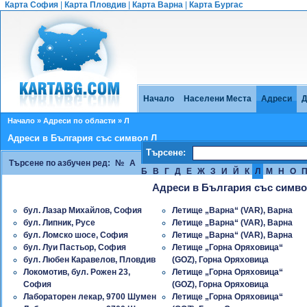
Карта София
|
Карта Пловдив
|
Карта Варна
|
Карта Бургас
Начало
Населени Места
Адреси
Д
Начало
»
Адреси по области
» Л
Адреси в България със символ Л
Търсене:
Търсене по азбучен ред:
№
А
Б
В
Г
Д
Е
Ж
З
И
Й
К
Л
М
Н
О
Адреси в България със симво
бул. Лазар Михайлов, София
Летище „Варна“ (VAR), Варна
бул. Липник, Русе
Летище „Варна“ (VAR), Варна
бул. Ломско шосе, София
Летище „Варна“ (VAR), Варна
бул. Луи Пастьор, София
Летище „Горна Оряховица“
бул. Любен Каравелов, Пловдив
(GOZ), Горна Оряховица
Лoкoмoтив, бул. Рожен 23,
Летище „Горна Оряховица“
София
(GOZ), Горна Оряховица
Лабораторен лекар, 9700 Шумен
Летище „Горна Оряховица“