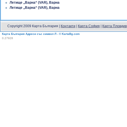
Летище „Варна“ (VAR), Варна
Летище „Варна“ (VAR), Варна
Copyright 2009 Карта България |
Контакти
|
Карта София
|
Карта Пловдив
Карта България Адреси със символ Л - © KartaBg.com
0.27928