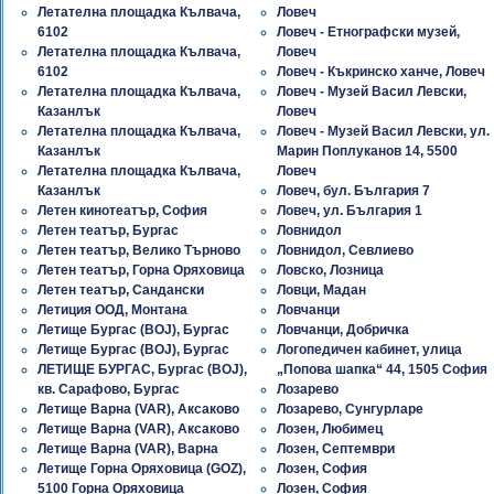
Летателна площадка Кълвача,
Ловеч
6102
Ловеч - Етнографски музей,
Летателна площадка Кълвача,
Ловеч
6102
Ловеч - Къкринско ханче, Ловеч
Летателна площадка Кълвача,
Ловеч - Музей Васил Левски,
Казанлък
Ловеч
Летателна площадка Кълвача,
Ловеч - Музей Васил Левски, ул.
Казанлък
Марин Поплуканов 14, 5500
Летателна площадка Кълвача,
Ловеч
Казанлък
Ловеч, бул. България 7
Летен кинотеатър, София
Ловеч, ул. България 1
Летен театър, Бургас
Ловнидол
Летен театър, Велико Търново
Ловнидол, Севлиево
Летен театър, Горна Оряховица
Ловско, Лозница
Летен театър, Сандански
Ловци, Мадан
Летиция ООД, Монтана
Ловчанци
Летище Бургас (BOJ), Бургас
Ловчанци, Добричка
Летище Бургас (BOJ), Бургас
Логопедичен кабинет, улица
ЛЕТИЩЕ БУРГАС, Бургас (BOJ),
„Попова шапка“ 44, 1505 София
кв. Сарафово, Бургас
Лозарево
Летище Варна (VAR), Аксаково
Лозарево, Сунгурларе
Летище Варна (VAR), Аксаково
Лозен, Любимец
Летище Варна (VAR), Варна
Лозен, Септември
Летище Горна Оряховица (GOZ),
Лозен, София
5100 Горна Оряховица
Лозен, София