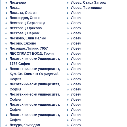
Лесичово
Ловец, Стара Загора
Леска
Ловец, Търговище
Леската, София
Ловеч
Лесковдол, Своге
Ловеч
Лесковец, Берковица
Ловеч
Лесковец, Оряхово
Ловеч
Лесковец, Перник
Ловеч
Лесново, Елин Пелин
Ловеч
Лесово, Елхово
Ловеч
Лесопарк Липник, 7057
Ловеч
ЛЕСОПЛАСТ ЕООД, Троян
Ловеч
Лесотехнически Университет,
Ловеч
1756 София
Ловеч
Лесотехнически университет,
Ловеч
бул. Св. Климент Охридски 8,
Ловеч
София
Ловеч
Лесотехнически университет,
Ловеч
София
Ловеч
Лесотехнически университет,
Ловеч
София
Ловеч
Лесотехнически университет,
Ловеч
София
Ловеч
Лесотехнически университет,
Ловеч
София
Ловеч
Лесура, Криводол
Ловеч