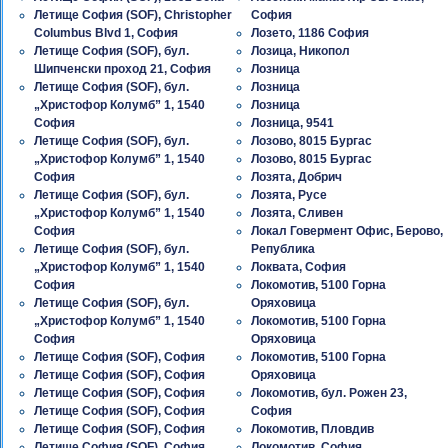
Летище София (SOF), Christopher
София
Columbus Blvd 1, София
Лозето, 1186 София
Летище София (SOF), бул.
Лозица, Никопол
Шипченски проход 21, София
Лозница
Летище София (SOF), бул.
Лозница
„Христофор Колумб” 1, 1540
Лозница
София
Лозница, 9541
Летище София (SOF), бул.
Лозово, 8015 Бургас
„Христофор Колумб” 1, 1540
Лозово, 8015 Бургас
София
Лозята, Добрич
Летище София (SOF), бул.
Лозята, Русе
„Христофор Колумб” 1, 1540
Лозята, Сливен
София
Локал Говермент Офис, Берово,
Летище София (SOF), бул.
Република
„Христофор Колумб” 1, 1540
Локвата, София
София
Локомотив, 5100 Горна
Летище София (SOF), бул.
Оряховица
„Христофор Колумб” 1, 1540
Локомотив, 5100 Горна
София
Оряховица
Летище София (SOF), София
Локомотив, 5100 Горна
Летище София (SOF), София
Оряховица
Летище София (SOF), София
Локомотив, бул. Рожен 23,
Летище София (SOF), София
София
Летище София (SOF), София
Локомотив, Пловдив
Летище София (SOF), София
Локомотив, София