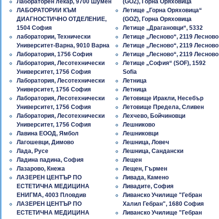
Лабораторен лекар, 9700 Шумен
(GOZ), Горна Оряховица
ЛАБОРАТОРИИ КЪМ
Летище „Горна Оряховица“
ДИАГНОСТИЧНО ОТДЕЛЕНИЕ,
(GOZ), Горна Оряховица
1504 София
Летище „Драгановци“, 5332
лаборатории, Технически
Летище „Лесново“, 2119 Лесново
Университет-Варна, 9010 Варна
Летище „Лесново“, 2119 Лесново
Лаборатория, 1756 София
Летище „Лесново“, 2119 Лесново
Лаборатория, Лесотехнически
Летище „София“ (SOF), 1592
Университет, 1756 София
Sofia
Лаборатория, Лесотехнически
Летница
Университет, 1756 София
Летница
Лаборатория, Лесотехнически
Летовище Иракли, Несебър
Университет, 1756 София
Летовище Предела, Сливен
Лаборатория, Лесотехнически
Лехчево, Бойчиновци
Университет, 1756 София
Лешниково
Лавина ЕООД, Ямбол
Лешниковци
Лагошевци, Димово
Лешница, Ловеч
Лада, Русе
Лешница, Сандански
Ладина падина, София
Лещен
Лазарово, Кнежа
Лещен, Гърмен
ЛАЗЕРЕН ЦЕНТЪР ПО
Ливада, Камено
ЕСТЕТИЧНА МЕДИЦИНА
Ливадите, София
ЕНИГМА, 4003 Пловдив
Ливанско Училище "Гебран
ЛАЗЕРЕН ЦЕНТЪР ПО
Халил Гебран", 1680 София
ЕСТЕТИЧНА МЕДИЦИНА
Ливанско Училище "Гебран