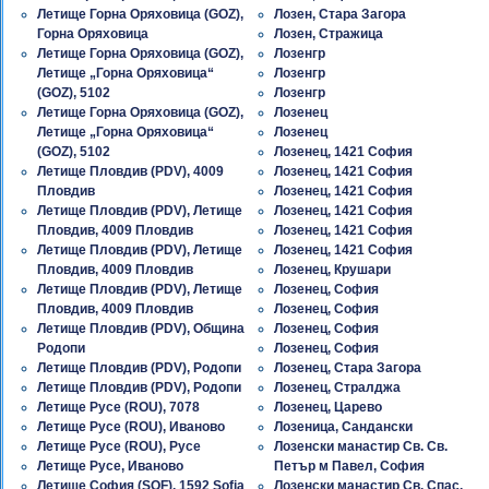
Летище Горна Оряховица (GOZ),
Лозен, Стара Загора
Горна Оряховица
Лозен, Стражица
Летище Горна Оряховица (GOZ),
Лозенгр
Летище „Горна Оряховица“
Лозенгр
(GOZ), 5102
Лозенгр
Летище Горна Оряховица (GOZ),
Лозенец
Летище „Горна Оряховица“
Лозенец
(GOZ), 5102
Лозенец, 1421 София
Летище Пловдив (PDV), 4009
Лозенец, 1421 София
Пловдив
Лозенец, 1421 София
Летище Пловдив (PDV), Летище
Лозенец, 1421 София
Пловдив, 4009 Пловдив
Лозенец, 1421 София
Летище Пловдив (PDV), Летище
Лозенец, 1421 София
Пловдив, 4009 Пловдив
Лозенец, Крушари
Летище Пловдив (PDV), Летище
Лозенец, София
Пловдив, 4009 Пловдив
Лозенец, София
Летище Пловдив (PDV), Община
Лозенец, София
Родопи
Лозенец, София
Летище Пловдив (PDV), Родопи
Лозенец, Стара Загора
Летище Пловдив (PDV), Родопи
Лозенец, Стралджа
Летище Русе (ROU), 7078
Лозенец, Царево
Летище Русе (ROU), Иваново
Лозеница, Сандански
Летище Русе (ROU), Русе
Лозенски манастир Св. Св.
Летище Русе, Иваново
Петър м Павел, София
Летище София (SOF), 1592 Sofia
Лозенски манастир Св. Спас,