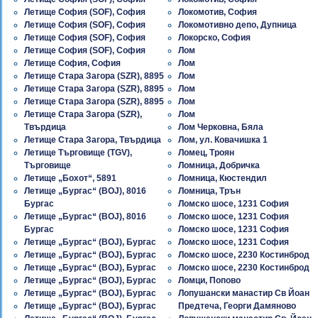
Летище София (SOF), София
Локомотив, София
Летище София (SOF), София
Локомотивно депо, Дупница
Летище София (SOF), София
Локорско, София
Летище София (SOF), София
Лом
Летище София, София
Лом
Летище Стара Загора (SZR), 8895
Лом
Летище Стара Загора (SZR), 8895
Лом
Летище Стара Загора (SZR), 8895
Лом
Летище Стара Загора (SZR),
Лом
Твърдица
Лом Черковна, Бяла
Летище Стара Загора, Твърдица
Лом, ул. Ковачишка 1
Летище Търговище (TGV),
Ломец, Троян
Търговище
Ломница, Добричка
Летище „Бохот“, 5891
Ломница, Кюстендил
Летище „Бургас“ (BOJ), 8016
Ломница, Трън
Бургас
Ломско шосе, 1231 София
Летище „Бургас“ (BOJ), 8016
Ломско шосе, 1231 София
Бургас
Ломско шосе, 1231 София
Летище „Бургас“ (BOJ), Бургас
Ломско шосе, 1231 София
Летище „Бургас“ (BOJ), Бургас
Ломско шосе, 2230 Костинброд
Летище „Бургас“ (BOJ), Бургас
Ломско шосе, 2230 Костинброд
Летище „Бургас“ (BOJ), Бургас
Ломци, Попово
Летище „Бургас“ (BOJ), Бургас
Лопушански манастир Св Йоан
Летище „Бургас“ (BOJ), Бургас
Предтеча, Георги Дамяново