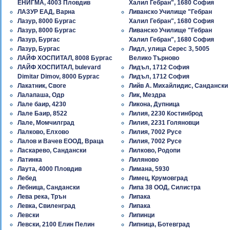
ЕНИГМА, 4003 Пловдив
Халил Гебран", 1680 София
ЛАЗУР ЕАД, Варна
Ливанско Училище "Гебран
Лазур, 8000 Бургас
Халил Гебран", 1680 София
Лазур, 8000 Бургас
Ливанско Училище "Гебран
Лазур, Бургас
Халил Гебран", 1680 София
Лазур, Бургас
Лидл, улица Серес 3, 5005
ЛАЙФ ХОСПИТАЛ, 8008 Бургас
Велико Търново
ЛАЙФ ХОСПИТАЛ, bulevard
Лидъл, 1712 София
Dimitar Dimov, 8000 Бургас
Лидъл, 1712 София
Лакатник, Своге
Лийв А. Михайлидис, Сандански
Лалапаша, Одр
Лик, Мездра
Лале баир, 4230
Ликона, Дупница
Лале Баир, 8522
Лилия, 2230 Костинброд
Лале, Момчилград
Лилия, 2231 Голяновци
Лалково, Елхово
Лилия, 7002 Русе
Лалов и Вачев ЕООД, Враца
Лилия, 7002 Русе
Ласкарево, Сандански
Лилково, Родопи
Латинка
Лиляново
Лаута, 4000 Пловдив
Лимана, 5930
Лебед
Лимец, Крумовград
Лебница, Сандански
Липа 38 ООД, Силистра
Лева река, Трън
Липака
Левка, Свиленград
Липака
Левски
Липинци
Левски, 2100 Елин Пелин
Липница, Ботевград