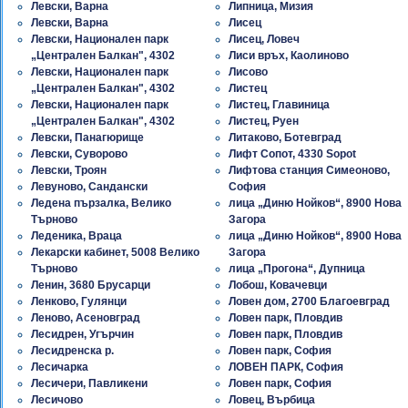
Левски, Варна
Липница, Мизия
Левски, Варна
Лисец
Левски, Национален парк
Лисец, Ловеч
„Централен Балкан", 4302
Лиси връх, Каолиново
Левски, Национален парк
Лисово
„Централен Балкан", 4302
Листец
Левски, Национален парк
Листец, Главиница
„Централен Балкан", 4302
Листец, Руен
Левски, Панагюрище
Литаково, Ботевград
Левски, Суворово
Лифт Сопот, 4330 Sopot
Левски, Троян
Лифтова станция Симеоново,
Левуново, Сандански
София
Ледена пързалка, Велико
лица „Диню Нойков“, 8900 Нова
Търново
Загора
Леденика, Враца
лица „Диню Нойков“, 8900 Нова
Лекарски кабинет, 5008 Велико
Загора
Търново
лица „Прогона“, Дупница
Ленин, 3680 Брусарци
Лобош, Ковачевци
Ленково, Гулянци
Ловен дом, 2700 Благоевград
Леново, Асеновград
Ловен парк, Пловдив
Лесидрен, Угърчин
Ловен парк, Пловдив
Лесидренска р.
Ловен парк, София
Лесичарка
ЛОВЕН ПАРК, София
Лесичери, Павликени
Ловен парк, София
Лесичово
Ловец, Върбица