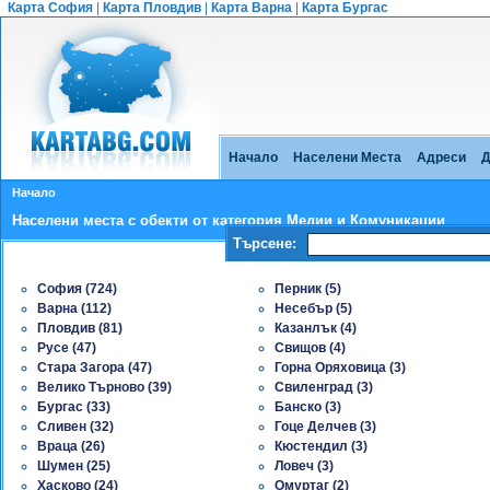
Карта София
|
Карта Пловдив
|
Карта Варна
|
Карта Бургас
Начало
Населени Места
Адреси
Д
Начало
Населени места с обекти от категория Медии и Комуникации
Търсене:
София (724)
Перник (5)
Варна (112)
Несебър (5)
Пловдив (81)
Казанлък (4)
Русе (47)
Свищов (4)
Стара Загора (47)
Горна Оряховица (3)
Велико Търново (39)
Свиленград (3)
Бургас (33)
Банско (3)
Сливен (32)
Гоце Делчев (3)
Враца (26)
Кюстендил (3)
Шумен (25)
Ловеч (3)
Хасково (24)
Омуртаг (2)