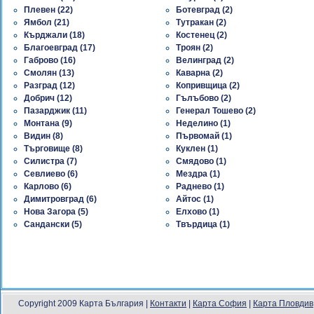
Плевен (22)
Ботевград (2)
Ямбол (21)
Тутракан (2)
Кърджали (18)
Костенец (2)
Благоевград (17)
Троян (2)
Габрово (16)
Велинград (2)
Смолян (13)
Каварна (2)
Разград (12)
Копривщица (2)
Добрич (12)
Гълъбово (2)
Пазарджик (11)
Генерал Тошево (2)
Монтана (9)
Неделино (1)
Видин (8)
Първомай (1)
Търговище (8)
Куклен (1)
Силистра (7)
Смядово (1)
Севлиево (6)
Мездра (1)
Карлово (6)
Раднево (1)
Димитровград (6)
Айтос (1)
Нова Загора (5)
Елхово (1)
Сандански (5)
Твърдица (1)
Copyright 2009 Карта България |
Контакти
|
Карта София
|
Карта Пловдив