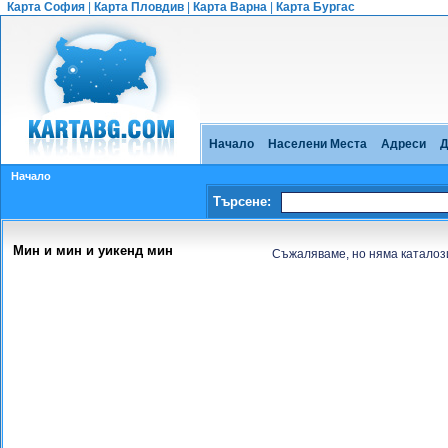
Карта София
|
Карта Пловдив
|
Карта Варна
|
Карта Бургас
Начало
Населени Места
Адреси
Д
Начало
Търсене:
Мин и мин и уикенд мин
Съжаляваме, но няма каталоз