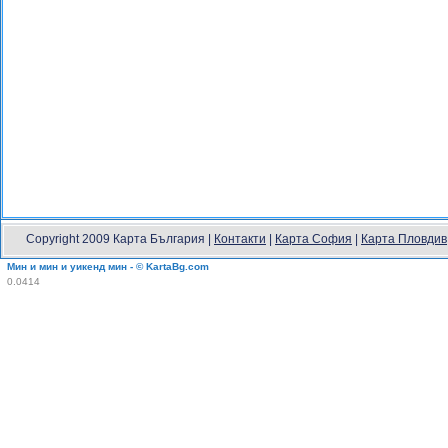
Copyright 2009 Карта България |
Контакти
|
Карта София
|
Карта Пловдив
Мин и мин и уикенд мин - © KartaBg.com
0.0414