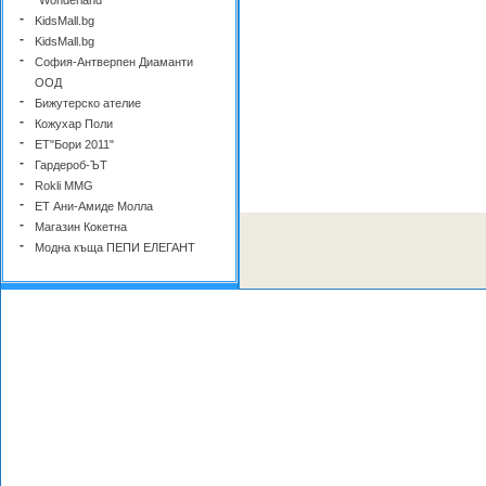
-
KidsMall.bg
-
KidsMall.bg
-
София-Антверпен Диаманти
ООД
-
Бижутерско ателие
-
Кожухар Поли
-
ЕТ"Бори 2011"
-
Гардероб-ЪТ
-
Rokli MMG
-
ЕТ Ани-Амиде Молла
-
Магазин Кокетна
-
Модна къща ПЕПИ ЕЛЕГАНТ
-
КРИС - ДАМСКА И МЪЖКА
МОДА
-
Склад Суворово
-
Офис
-
Ред Моделс
-
Офис 3 ЕООД
-
магазин BALLYS
-
Кроун ООД
-
ROXYMA DREAM
-
ТИБИ ЕООД
-
Детска Борса СИМБА