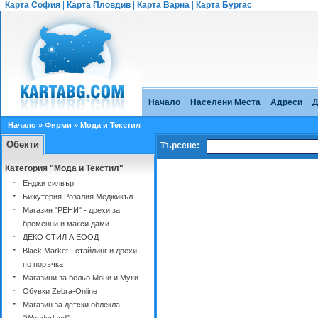
Карта София
|
Карта Пловдив
|
Карта Варна
|
Карта Бургас
Начало
Населени Места
Адреси
Д
Начало
»
Фирми
» Мода и Текстил
Обекти
Търсене:
Категория "Мода и Текстил"
-
Енджи силвър
-
Бижутерия Розалия Меджикъл
-
Магазин "РЕНИ" - дрехи за
бременни и макси дами
-
ДЕКО СТИЛ А ЕООД
-
Black Market - стайлинг и дрехи
по поръчка
-
Магазини за бельо Мони и Муки
-
Обувки Zebra-Online
-
Магазин за детски облекла
"Wonderland"