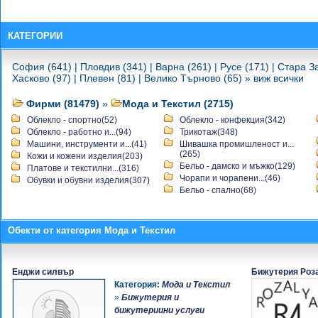
-
City Home Decor
-
Лацовски ООД
-
Склад за платове Лацовски
КАТЕГОРИИ
-
ИНТЕРИНСТРУМЕНТ ООД
-
ELITEX Ltd
София (641)
|
Пловдив (341)
|
Варна (261)
|
Русе (171)
|
Стара За
-
Treada OOD
Хасково (97)
|
Плевен (81)
|
Велико Търново (65)
»
виж всички
-
Магазин ГАРАНТ
-
Bianco&Nero
Фирми (81479)
»
Мода и Текстил (2715)
-
Шивашко ателие
Облекло - спортно(52)
Облекло - конфекция(342)
-
Бижутерски Магазини Гранат -
Облекло - работно и...(94)
Трикотаж(348)
Враца
Машини, инструменти и...(41)
Шивашка промишленост и...
-
(265)
ФИКОНАС ООД
Кожи и кожени изделия(203)
-
Бельо - дамско и мъжко(129)
Евромиг - Изкупуване,
Платове и текстилни...(316)
Чорапи и чорапени...(46)
Обувки и обувни изделия(307)
обработка, и търговия с кожи
Бельо - спално(68)
-
бюти шус
-
магазин за интериорен текстил
-
Модно Ателие - Светла Мариева
Обекти от категория Мода и Текстил
-
ЕКСПРЕС 1993 ЕООД
-
Klivia-Stanislava Dimitrova
-
Хайтекст (www.hitext.eu)-
Енджи силвър
Бижутерия Роз
висококачествен текстил,
Категория:
Мода и Текстил
дамаски, флог, еко кожа,
»
Бижутерия и
тапицерски кабъри, тапицерски
бижутериини услуги
ластик, ципова лента,