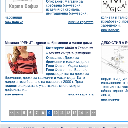
Описание:
Магазин за
тапицерски лепила
сребърна бижутерия,
изделия от стомана,
-
Фирма "Вайко Спорт" ООД
имитационна бижутерия,
-
www.tiptop.bg
часовници
колиета и талис
-
"АТАР 3" ООД
изработено, пре
виж повече
виж на каратата
заредено и...
-
giorgio fabiani
виж повече
-
vnbags-чанти и аксесоари
-
vnbags-чанти и аксесоари
-
ВЕЛАНИ
Магазин "РЕНИ" - дрехи за бременни и макси дами
ДЕКО СТИЛ А 
-
Категория:
Мода и Текстил
Шивашко ателие Русе
-
»
Модни къщи и центрове
Шивашко ателие Русе
Описание:
Дрехи за
-
Български фолклорни носии
бременни и макси мода от
ЕООД
Рени Фешън.Модна къща
-
Рени Фешън - гр. Варна е
Живот 90
производител на дрехи за
-
Сватбен салон Грънчаров и син
бременни, дрехи за кърмачки и макси мода. Като
пердета и други
-
Ар текс ООД Ластици, дантели,
лидер в този бранш е на пазара от 2000 г. През
изпълнението п
годините фирмата е участвала в много модни
етикети, целофан, конци,
текстилната ча
дефилета и...
обзавеждане. И
платове
виж повече
виж на каратата
легла,...
-
Ателие Принцеса
виж повече
-
MISAKI
-
МАГАЗИН JACK
-
<<
<
5
6
7
8
9
10
11
12
13
14
>
>>
Tекобиб - лигавници за
еднократна употреба
-
Бутик Версис -екзотични кожени