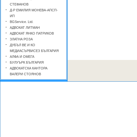
СТЕФАНОВ
-
Д-Р ЕМИЛИЯ МОНЕВА-АПСП-
ИП
-
BGService. Ltd.
-
АДВОКАТ ЛИТМАН
-
АДВОКАТ ЯНКО ПАТРИКОВ
-
ЗЛАТНА РОЗА
-
ДУБЪЛ ВЕ И КО
МЕДИАСЪРВИСЕЗ БЪЛГАРИЯ
-
АЛФА И ОМЕГА
-
БУЛУЪРК БЪЛГАРИЯ
-
АДВОКАТСКА КАНТОРА
ВАЛЕРИ СТОЯНОВ
-
ЕС КОМ
-
VICTORY REAL ESTATE &
MANAGEMENT
-
ДАСКАЛОВА, ЯНЧЕВ И
ПАРТНЕРС
-
САРА-М.КЯТОВСКА - Мрежи,
сървъри и устройства
-
НОВА КОМПЮТРИ - Мрежи,
сървъри и устройства
-
ФУДЖИЦУ СИМЕНС