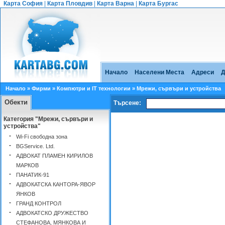
Карта София
|
Карта Пловдив
|
Карта Варна
|
Карта Бургас
Начало
Населени Места
Адреси
Д
Начало
»
Фирми
»
Компютри и IT технологии
» Мрежи, сървъри и устройства
Обекти
Търсене:
Категория "Мрежи, сървъри и
устройства"
-
Wi-Fi свободна зона
-
BGService. Ltd.
-
АДВОКАТ ПЛАМЕН КИРИЛОВ
МАРКОВ
-
ПАНАТИК-91
-
AДВОКАТСКА КАНТОРА-ЯВОР
ЯНКОВ
-
ГРАНД КОНТРОЛ
-
АДВОКАТСКО ДРУЖЕСТВО
СТЕФАНОВА, МЯНКОВА И