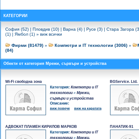
КОМПЮТЪРС - Мрежи, сървъри
и устройства
-
СПЕЦИАЛИЗИРАН ЦЕНТЪР
КАТЕГОРИИ
КОМПЮТЪР Ю-ВИ-ТИ - Мрежи,
сървъри и устройства
София (52)
|
Пловдив (10)
|
Варна (4)
|
Русе (3)
|
Стара Загора (3
-
ДЖЕЙ СОЛЮШЪНС - Мрежи,
(1)
|
Ямбол (1)
»
виж всички
сървъри и устройства
-
ТУКС БЪЛГАРИЯ - Мрежи,
Фирми (81479)
»
Компютри и IT технологии (3006)
»
сървъри и устройства
(84)
-
МАСТЪР ПЛАН - Мрежи,
сървъри и устройства
Обекти от категория Мрежи, сървъри и устройства
-
ЖМТЕХНОЛОГИИ - Мрежи,
сървъри и устройства
-
ИТЕМА-П.ГЕОРГИЕВ - Мрежи,
Wi-Fi свободна зона
BGService. Ltd.
сървъри и устройства
Категория:
Компютри и IT
-
НС 1 - Мрежи, сървъри и
технологии
»
Мрежи,
устройства
сървъри и устройства
-
ЕКСПЕРТ УЧЕБЕН ЦЕНТЪР -
Описание:
Мрежи, сървъри и устройства
виж повече
виж на каратата
-
ВУДУ - Мрежи, сървъри и
устройства
-
ВАН КОМПЮТРИ - Мрежи,
АДВОКАТ ПЛАМЕН КИРИЛОВ МАРКОВ
ПАНАТИК-91
сървъри и устройства
Категория:
Компютри и IT
-
Registrator.BG - Мрежи, сървъри
технологии
»
Мрежи,