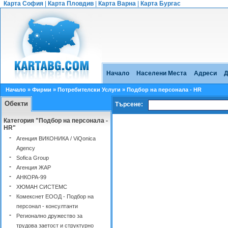
Карта София
|
Карта Пловдив
|
Карта Варна
|
Карта Бургас
Начало
Населени Места
Адреси
Д
Начало
»
Фирми
»
Потребителски Услуги
» Подбор на персонала - HR
Обекти
Търсене:
Категория "Подбор на персонала -
HR"
-
Агенция ВИКОНИКА / ViQonica
Agency
-
Sofica Group
-
Агенция ЖАР
-
АНКОРА-99
-
ХЮМАН СИСТЕМС
-
Комекснет ЕООД - Подбор на
персонал - консултанти
-
Регионално дружество за
трудова заетост и структурно