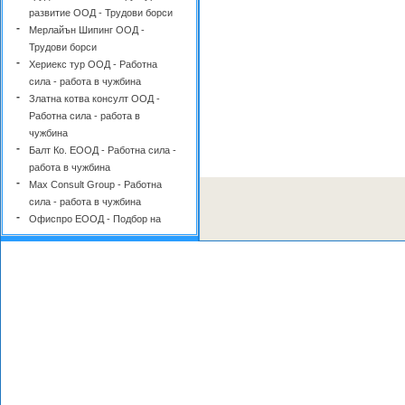
развитие ООД - Трудови борси
-
Мерлайън Шипинг ООД -
Трудови борси
-
Хериекс тур ООД - Работна
сила - работа в чужбина
-
Златна котва консулт ООД -
Работна сила - работа в
чужбина
-
Балт Ко. ЕООД - Работна сила -
работа в чужбина
-
Max Consult Group - Работна
сила - работа в чужбина
-
Офиспро ЕООД - Подбор на
персонал - консултанти
-
Инфомаркет - Недка Николова
ЕТ - Подбор на персонал -
консултанти
-
Зенит 94 ООД - Подбор на
персонал - консултанти
-
Вип Инфо - Ваня Йорданова ЕТ
- Подбор на персонал -
консултанти
-
Промар ООД - Подбор на кадри