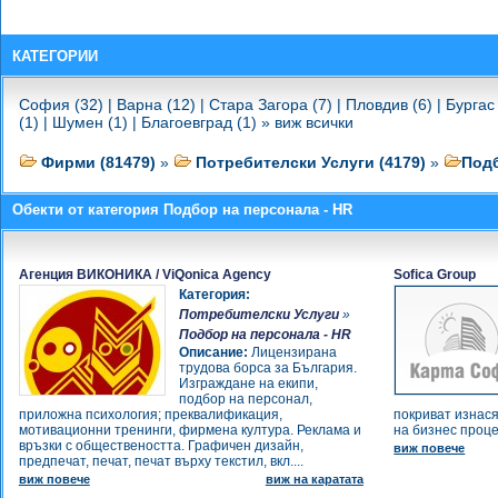
- международни програми
-
Поликонтакт ЕООД - Подбор на
кадри - международни програми
КАТЕГОРИИ
-
Хера - Анита Дряновска ЕТ -
Подбор на персонал -
София (32)
|
Варна (12)
|
Стара Загора (7)
|
Пловдив (6)
|
Бургас 
консултанти
(1)
|
Шумен (1)
|
Благоевград (1)
»
виж всички
-
Екополис - Търговско
представителство - Подбор на
Фирми (81479)
»
Потребителски Услуги (4179)
»
Подб
персонал - консултанти
-
Везни ЕООД - Подбор на
Обекти от категория Подбор на персонала - HR
персонал - консултанти
-
Аликорн - Консулт ЕООД -
Подбор на персонал -
Агенция ВИКОНИКА / ViQonica Agency
Sofica Group
консултанти
Категория:
-
Атлас - НТ ООД - Работна сила
Потребителски Услуги
»
- работа в чужбина
Подбор на персонала - HR
-
Соло - Незабравка Иванова ЕТ -
Описание:
Лицензирана
Подбор на персонал -
трудова борса за България.
Изграждане на екипи,
консултанти
подбор на персонал,
-
ТРАКИ - Женина ООД - Бюра по
приложна психология; преквалификация,
покриват изнасян
труда и консултанти
мотивационни тренинги, фирмена култура. Реклама и
на бизнес процес
-
връзки с обществеността. Графичен дизайн,
Мираж - ХМ ООД - Бюра по
виж повече
предпечат, печат, печат върху текстил, вкл....
труда и консултанти
виж повече
виж на каратата
-
Марияна Петкова - Мираж ЕТ -