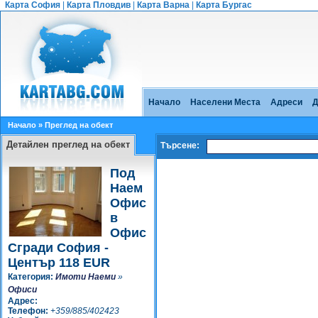
Карта София
|
Карта Пловдив
|
Карта Варна
|
Карта Бургас
Начало
Населени Места
Адреси
Д
Начало
» Преглед на обект
Детайлен преглед на обект
Търсене:
Под
Наем
Офис
в
Офис
Сгради София -
Център 118 EUR
Категория:
Имоти Наеми
»
Офиси
Адрес:
Телефон:
+359/885/402423