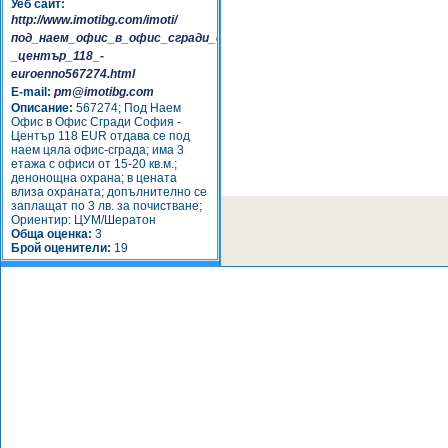
Уеб сайт:
http://www.imotibg.com/imoti/
под_наем_офис_в_офис_сгради_софия_-
_център_118_-
euroenno567274.html
E-mail:
pm@imotibg.com
Описание:
567274; Под Наем
Офис в Офис Сгради София -
Център 118 EUR отдава се под
наем цяла офис-сграда; има 3
етажа с офиси от 15-20 кв.м.;
денонощна охрана; в цената
влиза охраната; допълнително се
заплащат по 3 лв. за почистване;
Ориентир: ЦУМ/Шератон
Обща оценка:
3
Брой оценители:
19
Прегледи: 31529 | Коментари: 0 |
Добавено от:
imotibg
Добави в любими
|
Принтирай
Оцени:
Направи този обект ТОП/ВИП.
Виж как >>