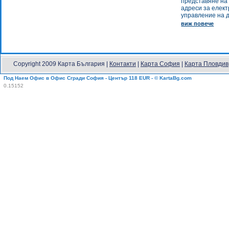
представяне на 
адреси за елект
управление на д
виж повече
Copyright 2009 Карта България |
Контакти
|
Карта София
|
Карта Пловдив
Под Наем Офис в Офис Сгради София - Център 118 EUR - © KartaBg.com
0.15152