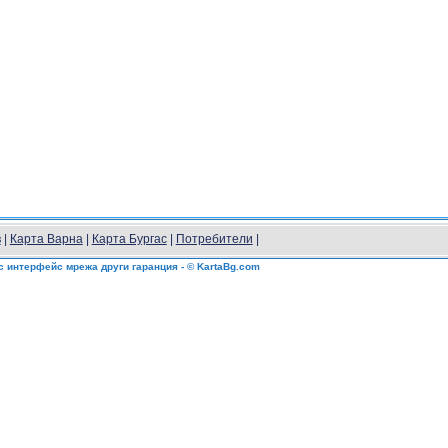
в
|
Карта Варна
|
Карта Бургас
|
Потребители
|
с интерфейс мрежа други гаранция - © KartaBg.com