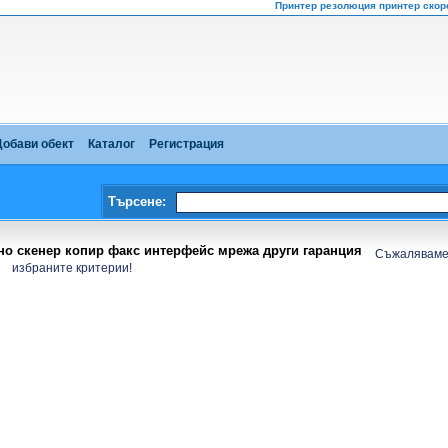
Принтер резолюция принтер скоро
Добави обект
Каталог
Регистрация
Търсене:
но скенер копир факс интерфейс мрежа други гаранция
Съжаляваме,
избраните критерии!