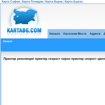
Карта София
|
Карта Пловдив
|
Карта Варна
|
Карта Бургас
Начало
Населени Места
Адреси
Начало
Принтер резолюция принтер скорост черно принтер скорост цвет