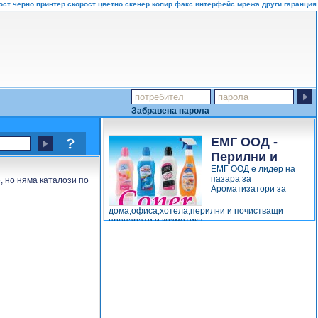
ст черно принтер скорост цветно скенер копир факс интерфейс мрежа други гаранция
Забравена парола
ЕМГ ООД -
Перилни и
ЕМГ ООД е лидер на
почистващи
пазара за
 но няма каталози по
препарати -...
Ароматизатори за
дома,офиса,хотела,перилни и почистващи
препарати и козметика...
виж повече