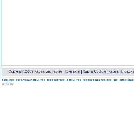
Copyright 2009 Карта България |
Контакти
|
Карта София
|
Карта Пловди
Принтер резолюция принтер скорост черно принтер скорост цветно скенер копир фак
0.03088