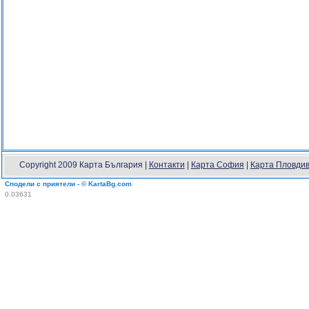
Copyright 2009 Карта България |
Контакти
|
Карта София
|
Карта Пловди
Сподели с приятели - © KartaBg.com
0.03631