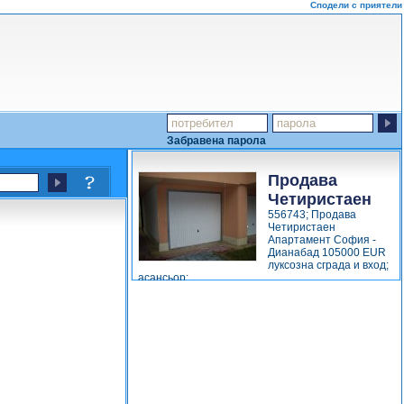
Сподели с приятели
Забравена парола
Продава
Четиристаен
556743; Продава
Апартамент
Четиристаен
София -...
Апартамент София -
Дианабад 105000 EUR
луксозна сграда и вход;
асансьор;...
виж повече