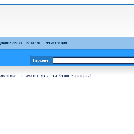
Добави обект
Каталог
Регистрация
Търсене:
жаляваме, но няма каталози по избраните критерии!