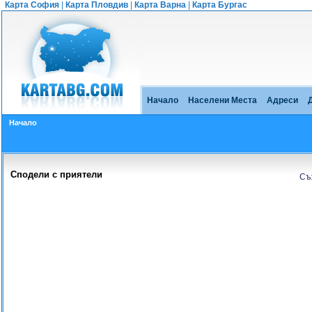
Карта София
|
Карта Пловдив
|
Карта Варна
|
Карта Бургас
Начало
Населени Места
Адреси
Начало
Сподели с приятели
Съ