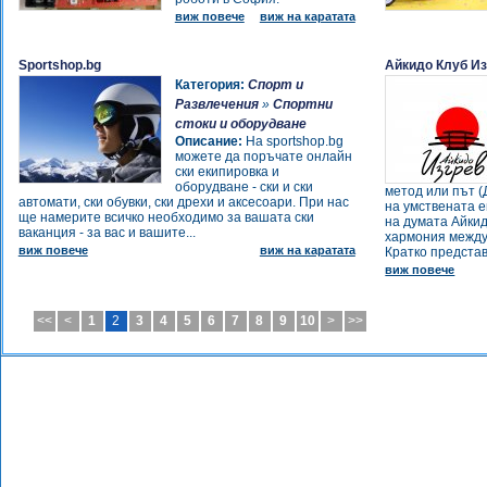
-
виж повече
виж на каратата
Детски парти клуб "Пакостници"
-
Детски парти клуб "Пакостници"
-
Фитнес квуб АТЛАНТ
Sportshop.bg
Айкидо Клуб Из
-
Таекуон-до клуб Гум Хо,
Категория:
Спорт и
гр.София
Развлечения
»
Спортни
-
футболно игрище
стоки и оборудване
-
Описание:
На sportshop.bg
fitnes klub olimp
можете да поръчате онлайн
-
Sporten klub Olimp Sozopol
ски екипировка и
-
Sporten klub Olimp Sozopol
оборудване - ски и ски
метод или път (
-
автомати, ски обувки, ски дрехи и аксесоари. При нас
Fitnes-Klub Olimp Sozopol
на умствената 
ще намерите всичко необходимо за вашата ски
-
на думата Айкид
OMNIA ЦЕНТЪР ЗА
ваканция - за вас и вашите...
хармония между
ОТСЛАБВАНЕ И РЕЛАКС
виж повече
виж на каратата
Кратко представ
-
Боксов клуб Тайсън
виж повече
-
Местност "Старото училище"
-
СПОРТНА ЗОНА
<<
<
1
2
3
4
5
6
7
8
9
10
>
>>
-
163 СОУ Черноризец Храбър
-
Вю Арт ЕООД
-
Сватбена и Парти агенция Вю
Арт
-
Басейн Спартак
-
Фехтовален Клуб "АКАДЕМИК"
-
Аеробик и Денс Център
.:::DAEROFIT::::.