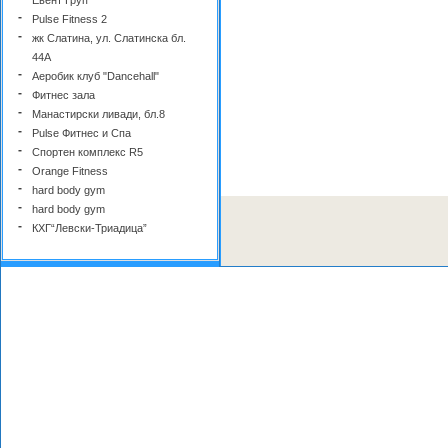
-
Pulse Fitness 2
-
жк Слатина, ул. Слатинска бл.
44А
-
Аеробик клуб "Dancehall"
-
Фитнес зала
-
Манастирски ливади, бл.8
-
Pulse Фитнес и Спа
-
Спортен комплекс R5
-
Orange Fitness
-
hard body gym
-
hard body gym
-
КХГ“Левски-Триадица”
-
SPORT CENTER HOTEL
TRIADA
-
Спортна зала- айкидо
-
Футболно игрище WinSport -
Люлин-2
-
Футболно игрище Tokrido Sport
-
Фитнес център ТИТАН -
Мусагеница
-
NextLevelGym
-
Pulse Fitness&Spa
-
Детски парти клуб