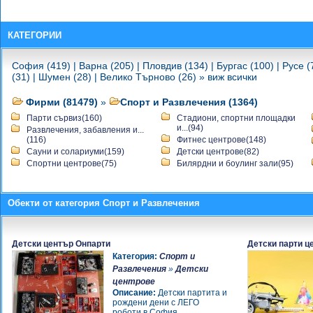
"КАЛПАЗАНИТЕ"
-
площад Батенберг
-
Таекуондо клуб "Спарта"
КАТЕГОРИИ
-
Таекуондо клуб "Спарта"
-
Клуб по спортни танци " Diva
София (419)
|
Варна (205)
|
Пловдив (134)
|
Бургас (100)
|
Русе (
Dance"
(31)
|
Шумен (28)
|
Велико Търново (26)
»
виж всички
-
Клуб по спортни танци " Diva
Dance"
Фирми (81479)
»
Спорт и Развлечения (1364)
-
АСЕМ ГРУП ООД
Парти сървиз(160)
Стадиони, спортни площадки
-
Спортен център "Орландовци"
и...(94)
Развлечения, забавления и...
-
София Спорт
(116)
Фитнес центрове(148)
-
Сауни и солариуми(159)
Детски центрове(82)
Спортен комплекс "Royal Arena"
-
Спортни центрове(75)
Билярдни и боулинг зали(95)
Спортна Зона - запад
-
Спортен клуб "Симеоново"
-
София Спорт 2
Обекти от категория Спорт и Развлечения
-
Euro Sport
-
Спортна Зона - изток
-
Спортен комплекс OMV
-
Детски център Онпарти
Детски парти 
ЕДЮКО България - Училище за
Категория:
Спорт и
приключения
Развлечения
»
Детски
-
ЕДЮКО България - Училище за
центрове
приключения
Описание:
Детски партита и
-
Марсилия-Терен
рождени дени с ЛЕГО
-
Контейнери-офис контейнери
роботи в София.