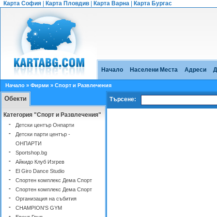
Карта София
|
Карта Пловдив
|
Карта Варна
|
Карта Бургас
Начало
Населени Места
Адреси
Д
Начало
»
Фирми
» Спорт и Развлечения
Обекти
Търсене:
Категория "Спорт и Развлечения"
-
Детски център Онпарти
-
Детски парти център -
ОНПАРТИ
-
Sportshop.bg
-
Айкидо Клуб Изгрев
-
El Giro Dance Studio
-
Спортен комплекс Дема Спорт
-
Спортен комплекс Дема Спорт
-
Организация на събития
-
CHAMPION'S GYM
-
Евент Груп