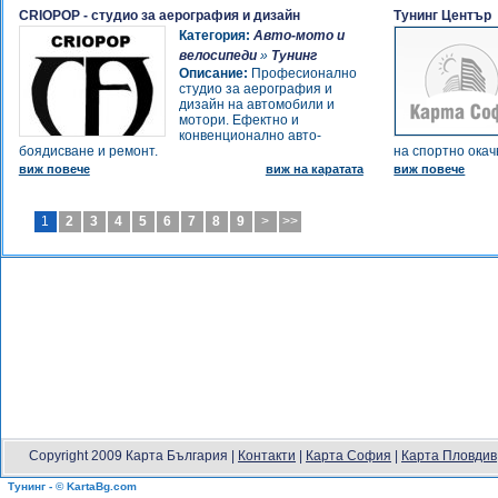
CRIOPOP - студио за аерография и дизайн
Тунинг Център
Категория:
Авто-мото и
велосипеди
»
Тунинг
Описание:
Професионално
студио за аерография и
дизайн на автомобили и
мотори. Ефектно и
конвенционално авто-
боядисване и ремонт.
на спортно ока
виж повече
виж на каратата
виж повече
1
2
3
4
5
6
7
8
9
>
>>
Copyright 2009 Карта България |
Контакти
|
Карта София
|
Карта Пловдив
Тунинг - © KartaBg.com