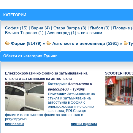
-
Pitlane Online Tuning Shop
-
КарРенталсБългария -
Автомобили - тунинг
КАТЕГОРИИ
-
М - КАР ТУНИНГ - Автомобили -
тунинг
София (15)
|
Варна (4)
|
Стара Загора (3)
|
Ямбол (3)
|
Пловдив (
-
Юнит Тотал Реал ЕООД -
Велико Търново (1)
|
Асеновград (1)
»
виж всички
Автомобили - тунинг
-
ABT Sportsline / Pitlane Online
Фирми (81479)
»
Авто-мото и велосипеди (5361)
»
Ту
Tuning Shop
-
Алесио България ЕООД -
Обекти от категория Тунинг
Автомобили - тунинг
Електрохроматично фолио за затъмняване на
SCOOTER HOU
стъкла и затъмняване на автостъкла
Категория:
Авто-мото и
велосипеди
»
Тунинг
Описание:
Затъмняване на
стъкла и затъмняване на
автостъкла в София с
електрохроматично фолио
за стъкла, PDLC смарт
фолио и електрическо фолио за автостъкла с
регулируема...
виж повече
виж на каратата