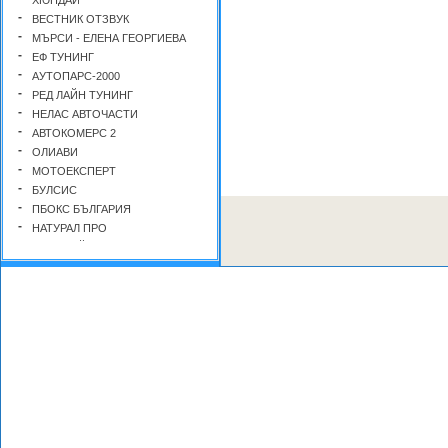
-
ВЕСТНИК ОТЗВУК
-
МЪРСИ - ЕЛЕНА ГЕОРГИЕВА
-
ЕФ ТУНИНГ
-
АУТОПАРС-2000
-
РЕД ЛАЙН ТУНИНГ
-
НЕЛАС АВТОЧАСТИ
-
АВТОКОМЕРС 2
-
ОЛИАВИ
-
МОТОЕКСПЕРТ
-
БУЛСИС
-
ПБОКС БЪЛГАРИЯ
-
НАТУРАЛ ПРО
-
ДЕК - ДОЙЧЕВ ЕЛЕКТРОНИКА
И КИРИЛОВ
-
ФОРМ ТУНИНГ
-
ДИГИТАЛ ТУНИНГ БЪЛГАРИЯ
-
БТ - ЗАГАР
-
ГАРВАН - В.НЕКОВ
-
ВИВА АУТО
-
АЙРА - ИНС
-
MUSTANG
-
ЖУЛИЕТА ДАГАНОВА-ЖЛГ
-
CarShop.bg