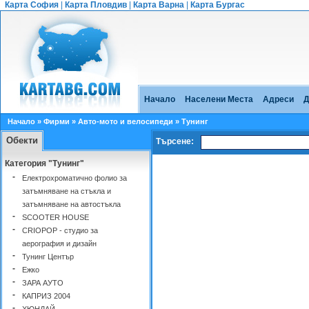
Карта София
|
Карта Пловдив
|
Карта Варна
|
Карта Бургас
Начало
Населени Места
Адреси
Д
Начало
»
Фирми
»
Авто-мото и велосипеди
» Тунинг
Обекти
Търсене:
Категория "Тунинг"
-
Електрохроматично фолио за
затъмняване на стъкла и
затъмняване на автостъкла
-
SCOOTER HOUSE
-
CRIOPOP - студио за
аерография и дизайн
-
Тунинг Център
-
Eжко
-
ЗАРА АУТО
-
КАПРИЗ 2004
-
ХЮНДАЙ