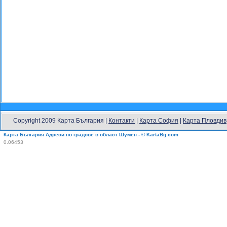
Copyright 2009 Карта България |
Контакти
|
Карта София
|
Карта Пловдив
Карта България Адреси по градове в област Шумен - © KartaBg.com
0.06453