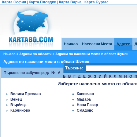
Карта София
|
Карта Пловдив
|
Карта Варна
|
Карта Бургас
Начало
Населени Места
Адреси
Д
Начало
»
Адреси по области
» Адреси по населени места в област Шумен
Адреси по населени места в област Шумен
Търсене:
Търсене по азбучен ред:
№
А
Б
В
Г
Д
Е
Ж
З
И
Й
К
Л
М
Н
О
Изберете населено място от обла
Велики Преслав
Каспичан
Венец
Мадара
Върбица
Нови Пазар
Каолиново
Смядово