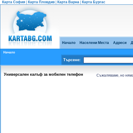
Карта София
|
Карта Пловдив
|
Карта Варна
|
Карта Бургас
Начало
Населени Места
Адреси
Д
Начало
Търсене:
Универсален калъф за мобилен телефон
Съжаляваме, но няма