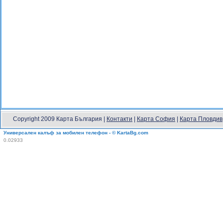
Copyright 2009 Карта България |
Контакти
|
Карта София
|
Карта Пловдив
Универсален калъф за мобилен телефон - © KartaBg.com
0.02933