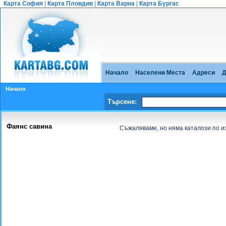
Карта София
|
Карта Пловдив
|
Карта Варна
|
Карта Бургас
Начало
Населени Места
Адреси
Д
Начало
Търсене:
Фаянс савина
Съжаляваме, но няма каталози по и