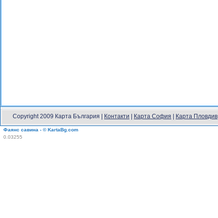
Copyright 2009 Карта България |
Контакти
|
Карта София
|
Карта Пловдив
Фаянс савина - © KartaBg.com
0.03255