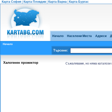
Карта София
|
Карта Пловдив
|
Карта Варна
|
Карта Бургас
Начало
Населени Места
Адреси
Д
Начало
Търсене:
Халогенен прожектор
Съжаляваме, но няма каталози 