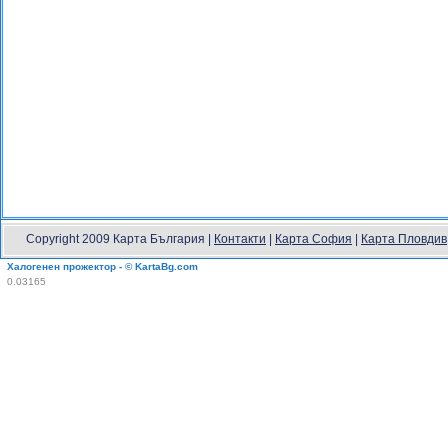
Copyright 2009 Карта България |
Контакти
|
Карта София
|
Карта Пловдив
Халогенен прожектор - © KartaBg.com
0.03165