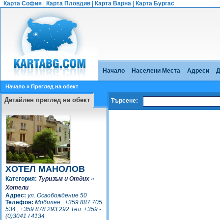
Карта София
|
Карта Пловдив
|
Карта Варна
|
Карта Бургас
Начало
Населени Места
Адреси
Д
Начало
» Преглед на обект
Детайлен преглед на обект
Търсене:
ХОТЕЛ МАНОЛОВ
Категория:
Туризъм и Отдих
»
Хотели
Адрес:
ул. Освобождение 50
Телефон:
Мобилен : +359 887 705
534 ; +359 878 293 292 Тел: +359 -
(0)3041 / 4134