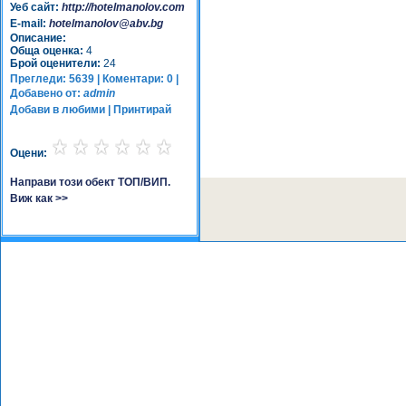
Уеб сайт:
http://hotelmanolov.com
E-mail:
hotelmanolov@abv.bg
Описание:
Обща оценка:
4
Брой оценители:
24
Прегледи: 5639 | Коментари: 0 |
Добавено от:
admin
Добави в любими
|
Принтирай
Оцени:
Направи този обект ТОП/ВИП.
Виж как >>