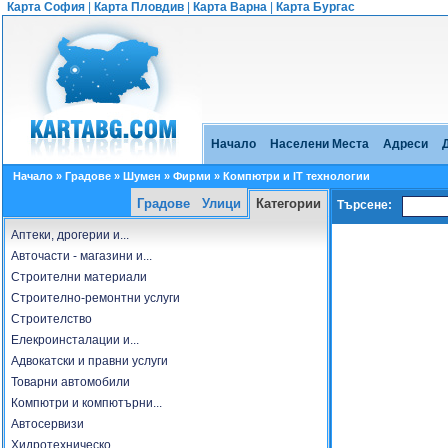
Карта София
|
Карта Пловдив
|
Карта Варна
|
Карта Бургас
Начало
Населени Места
Адреси
Начало
»
Градове
»
Шумен
»
Фирми
» Компютри и IT технологии
Градове
Улици
Категории
Търсене:
Аптеки, дрогерии и...
Авточасти - магазини и...
Строителни материали
Строително-ремонтни услуги
Строителство
Елекроинсталации и...
Адвокатски и правни услуги
Товарни автомобили
Компютри и компютърни...
Автосервизи
Хидротехническо...