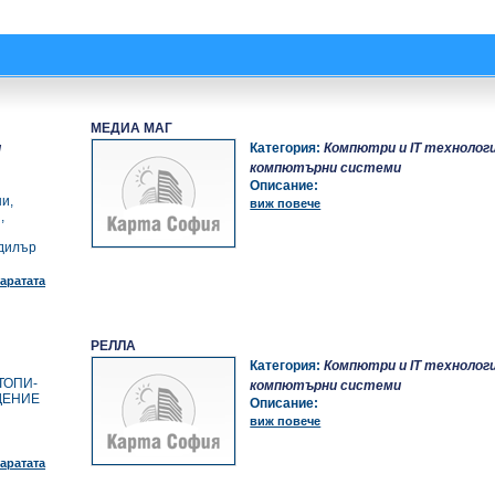
МЕДИА МАГ
и
Категория:
Компютри и IT технолог
компютърни системи
Описание:
и,
виж повече
,
 дилър
аратата
РЕЛЛА
Категория:
Компютри и IT технолог
ТОПИ-
компютърни системи
ЮДЕНИЕ
Описание:
виж повече
аратата