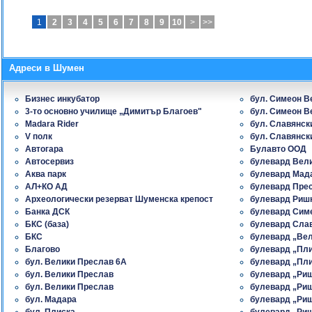
1
2
3
4
5
6
7
8
9
10
>
>>
Адреси в Шумен
Бизнес инкубатор
бул. Симеон В
3-то основно училище „Димитър Благоев"
бул. Симеон В
Madara Rider
бул. Славянск
V полк
бул. Славянск
Автогара
Булавто ООД
Автосервиз
булевард Вел
Аква парк
булевард Мад
АЛ+КО АД
булевард Пре
Археологически резерват Шуменска крепост
булевард Риш
Банка ДСК
булевард Сим
БКС (база)
булевард Сла
БКС
булевард „Ве
Благово
булевард „Пл
бул. Велики Преслав 6A
булевард „Пл
бул. Велики Преслав
булевард „Ри
бул. Велики Преслав
булевард „Ри
бул. Мадара
булевард „Ри
бул. Плиска
булевард „Ри