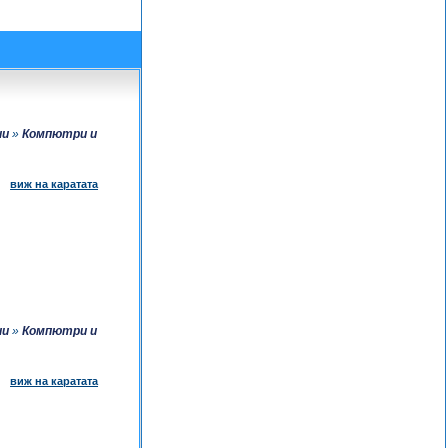
ии
»
Компютри и
виж на каратата
ии
»
Компютри и
виж на каратата