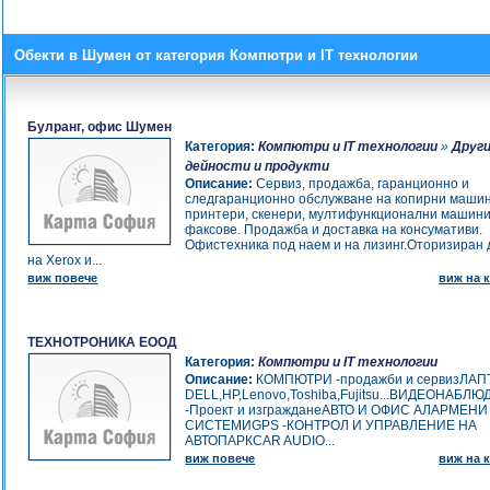
Обекти в Шумен от категория Компютри и IT технологии
Булранг, офис Шумен
Категория:
Компютри и IT технологии
»
Друг
дейности и продукти
Описание:
Сервиз, продажба, гаранционно и
следгаранционно обслужване на копирни машин
принтери, скенери, мултифункционални машини
факсовe. Продажба и доставка на консумативи.
Офистехника под наем и на лизинг.Оторизиран
на Xerox и...
виж повече
виж на к
ТЕХНОТРОНИКА ЕООД
Категория:
Компютри и IT технологии
Описание:
КОМПЮТРИ -продажби и сервизЛАП
DELL,HP,Lenovo,Toshiba,Fujitsu...ВИДЕОНАБЛ
-Проект и изгражданеАВТО И ОФИС АЛАРМЕНИ
СИСТЕМИGPS -КОНТРОЛ И УПРАВЛЕНИЕ НА
АВТОПАРКCAR AUDIO...
виж повече
виж на к