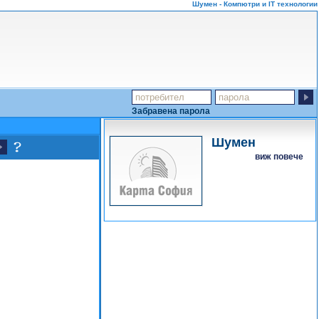
Шумен - Компютри и IT технологии
Забравена парола
Шумен
виж повече