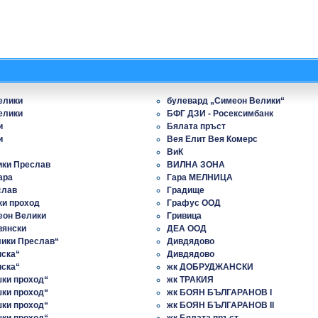
елики
булевард „Симеон Велики“
елики
БФГ ДЗИ - Росексимбанк
и
Бялата пръст
и
Вея Елит Вея Комерс
ВиК
ики Преслав
ВИЛНА ЗОНА
ара
Гара МЕЛНИЦА
слав
Градище
ки проход
Графус ООД
еон Велики
Гривица
вянски
ДЕА ООД
лики Преслав“
Дивдядово
иска“
Дивдядово
иска“
жк ДОБРУДЖАНСКИ
шки проход“
жк ТРАКИЯ
шки проход“
жк БОЯН БЪЛГАРАНОВ I
шки проход“
жк БОЯН БЪЛГАРАНОВ II
шки проход“
жк Бялата пръст