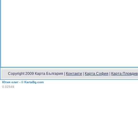
Copyright 2009 Карта България |
Контакти
|
Карта София
|
Карта Пловдив
Ютия елит - © KartaBg.com
0.02549