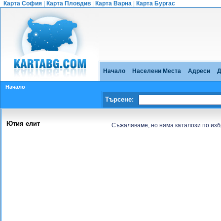
Карта София
|
Карта Пловдив
|
Карта Варна
|
Карта Бургас
Начало
Населени Места
Адреси
Д
Начало
Търсене:
Ютия елит
Съжаляваме, но няма каталози по изб