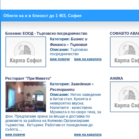
Обекти на и в близост до 1 403, София
Бохемис ЕООД - Търговско посредничество
СОФАВТО АВА
Категория:
Бизнес и
Финанси
»
Търговия
Описание:
Търговско
посредничество
виж повече
виж на каратата
Ресторант "При Мимето"
АНИКА
Категория:
Заведения
»
Ресторанти
Описание:
Уютно заведение
в битов стил. Кухнята е
невероятно вкусна.
Напитките - качествени.
Музиката е по-скоро тиха, за
фон. Предлагаме храна за вкъщи и доставка по
домовете за района на Княжево.Организираме
тържества . Кетъринг. Работим от понеделник до
събота....
виж повече
виж на каратата