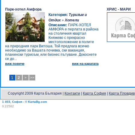
Парк-хотел Амфора
ХРИС - МАРИ
Категория:
Туризъм и
Отдих
»
Хотели
Описание:
ПАРК-ХОТЕЛ
АМФОРА е перлата в района
на столичния квартал
Княжево с прекрасно
местоположение в полите
на природния парк Витоша. Той предлага всичко
необходимо за Вашата почивка, ски ваканция,
планински туризъм, или бизнес пътуване. Докоснете
се до...
виж повече
виж на каратата
1
2
>
>>
Copyright 2009 Карта България |
Контакти
|
Карта София
|
Карта Пловдив
1 403, София - © KartaBg.com
0.22582