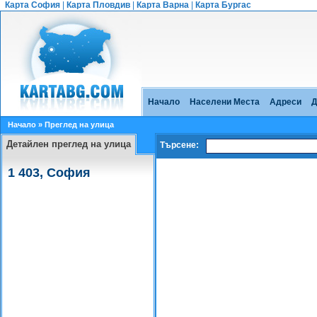
Карта София
|
Карта Пловдив
|
Карта Варна
|
Карта Бургас
Начало
Населени Места
Адреси
Д
Начало
» Преглед на улица
Детайлен преглед на улица
Търсене:
1 403, София